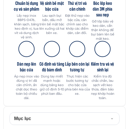
Chuẩn bị dụng
Vệ sinh bề mặt
Thử vị trí và
Bóc lớp keo
cụ và sản phẩm
bậc cửa
căn chỉnh
dán 3M phía
sau nẹp
Lấy nẹp inox
Lau sạch bụi
Đặt thử nẹp vào
BBPS-0476,
bẩn, dầu mỡ
bậc cửa, căn
Gỡ lớp bảo vệ
khăn sạch, băng
trên bề mặt bậc
chỉnh sao cho
keo dán, cẩn
keo định vị, tua
lên xuống cả hai
khớp các điểm
thận không để
vít và dung dịch
bên xe.
dán, cân đối.
bụi bám lên bề
vệ sinh.
mặt keo.
Dán nẹp lên
Cố định và tăng
Lắp bên còn lại
Kiểm tra và vệ
bậc cửa
độ bám dính
tương tự
sinh lại
Áp nẹp inox vào
Dùng tay miết
Thực hiện các
Kiểm tra độ
đúng vị trí đã
mạnh hoặc
bước tương tự
chắc chắn, lau
căn chỉnh, ấn
dùng băng keo
cho bậc cửa
sạch vết keo
chặt dọc theo
giữ cố định 5-10
phía bên kia của
thừa, đảm bảo
toàn bộ chiều
phút ban đầu.
xe.
nẹp khớp hoàn
dài.
toàn.
Mục lục