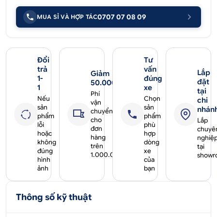
0707 07 08 09
MUA SỈ VÀ HỢP TÁC
Đổi
Tư
trả
vấn
Lắp
Giảm
1-
đúng
đặt
50.000₫
1
xe
tại
Phí
Nếu
Chọn
chi
vận
sản
sản
nhán
chuyển
phẩm
phẩm
cho
Lắp
lỗi
phù
đơn
chuyê
hoặc
hợp
hàng
nghiệ
không
dòng
trên
tại
đúng
xe
1.000.000₫
showr
hình
của
ảnh
bạn
Thông số kỹ thuật