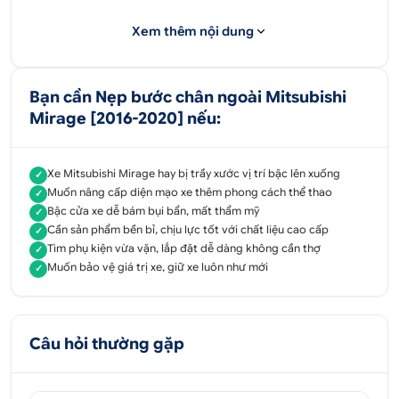
được làm từ chất liệu inox cao cấp vừa vặn với các
bậc lên xuống phần sơn của xe. Nó có khả năng
Xem thêm nội dung
chịu lực tốt, độ bền cao, dễ dàng lắp đặt do vậy
bạn sẽ cảm thấy hoàn toàn hài lòng.
Bạn cần Nẹp bước chân ngoài Mitsubishi
Mirage [2016-2020] nếu:
Tư vấn - Hỗ trợ sản phẩm
0707 070 809
Xe Mitsubishi Mirage hay bị trầy xước vị trí bậc lên xuống
✓
Muốn nâng cấp diện mạo xe thêm phong cách thể thao
✓
Địa chỉ:
52 - 58 Đường số 1, P.Bình Trị Đông B,
Bậc cửa xe dễ bám bụi bẩn, mất thẩm mỹ
✓
Q.Bình Tân, Tp.HCM
Cần sản phẩm bền bỉ, chịu lực tốt với chất liệu cao cấp
✓
Tìm phụ kiện vừa vặn, lắp đặt dễ dàng không cần thợ
✓
51 - 55 Đường số 7, P.An Lạc A, Q.Bình Tân,
Muốn bảo vệ giá trị xe, giữ xe luôn như mới
✓
Tp.HCM
347 Quốc lộ 13, P. Hiệp Bình Phước, Q.Thủ
Đức,
Tp.HCM
Câu hỏi thường gặp