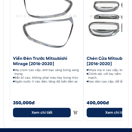
Viền Đèn Trước Mitsubishi
Chén Cửa Mitsubishi 
Mirage [2016-2020]
[2016-2020]
Mạ crom cao cấp, ánh bạc sáng bóng sang
Nhựa mạ xi cao cấp, bền lâu, 
trọng
Chính xác với tay nắm cửa Mi
Bền bỉ cao, không phai màu hay bong tróc
mạch.
Ngăn nước rỉ vào đèn, tăng độ bền đèn xe
Keo dán cao cấp, dễ lắp, kh
350,000đ
400,000đ
Xem chi tiết
Xem chi tiết