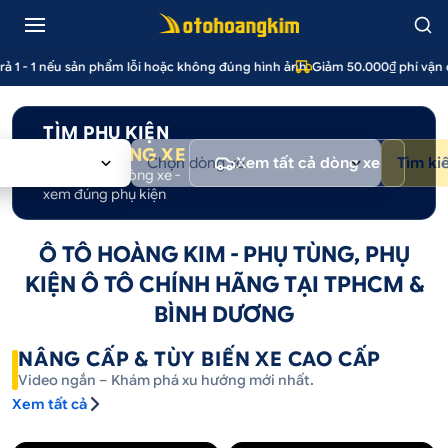
rả 1 - 1 nếu sản phẩm lỗi hoặc không đúng hình ảnh
•
Giảm 50.000₫ phí vận 
TÌM PHỤ KIỆN
THEO
DÒNG XE
Chọn dòng xe
Xem tất cả dòng xe
Tìm ki
Chọn đúng dòng xe -
xem đúng phụ kiện
Ô TÔ HOÀNG KIM - PHỤ TÙNG, PHỤ
KIỆN Ô TÔ CHÍNH HÃNG TẠI TPHCM &
BÌNH DƯƠNG
NÂNG CẤP & TÙY BIẾN XE CAO CẤP
Video ngắn – Khám phá xu hướng mới nhất.
Xem tất cả