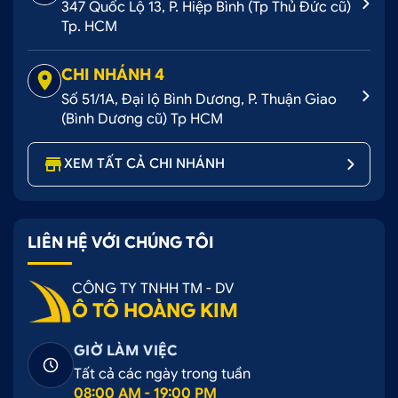
347 Quốc Lộ 13, P. Hiệp Bình (Tp Thủ Đức cũ)
ngồi
Tp. HCM
>>> Tham khảo:
CHI NHÁNH 4
Top mẫu bọc ghế da ô tô đẹp nhất hiện nay
Số 51/1A, Đại lộ Bình Dương, P. Thuận Giao
(Bình Dương cũ) Tp HCM
Các mẫu bọc ghế da công nghiệp ô tô
Tổng hợp phụ kiện cho xe Fortuner nên lắp
XEM TẤT CẢ CHI NHÁNH
cho xe
2. Bảng giá bọc ghế Fortuner 7 chỗ mới
LIÊN HỆ VỚI CHÚNG TÔI
nhất 2026
CÔNG TY TNHH TM - DV
Ô TÔ HOÀNG KIM
Bảng giá bọc ghế da cho ô tô 7 chỗ
GIỜ LÀM VIỆC
>>> Lưu ý, giá có thể thay đổi theo từng chất liệu và
Tất cả các ngày trong tuần
yêu cầu thiết kế riêng của Khách Hàng. Quý Khách
08:00 AM - 19:00 PM