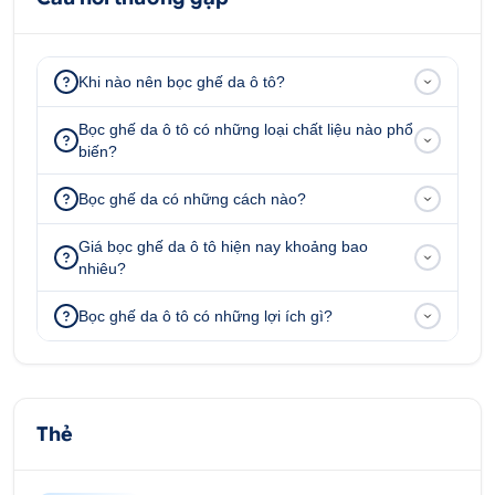
Khi nào nên bọc ghế da ô tô?
Bọc ghế da Nappa xe Fortuner phối màu cam -
Bọc ghế da ô tô có những loại chất liệu nào phổ
biến?
trắng sang trọng và hiện đại
Bọc ghế da có những cách nào?
Cá nhân hoá không gian nội thất Fortuner
Bọc ghế da Nappa xe Fortuner đạt sự hoàn hảo từ
Giá bọc ghế da ô tô hiện nay khoảng bao
nhiêu?
cách phối màu da, hoạ tiết trên bề mặt ghế cho
đến từng đường kim mũi chỉ đều được các kỹ thuật
Bọc ghế da ô tô có những lợi ích gì?
Ô Tô Hoàng Kim may rất tinh xảo, sắc nét. Tất cả
góp phần giúp cho không gian nội thất xe Fortuner
trở nên độc đáo, sáng tạo khác biệt và nét riêng
của chủ xe.
Thẻ