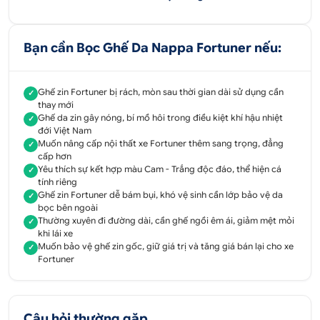
Trong đó, màu cam tượng trưng cho sự ấm áp, vui
tươi và tràn đầy năng lượng. Nó mang lại cảm giác
phấn khích và thúc đẩy tinh thần. Kết hợp với màu
Bạn cần Bọc Ghế Da Nappa Fortuner nếu:
trắng đại diện cho sự tinh khiết và hiện đại, tạo vẻ
đẹp sang trọng, bắt mắt cho không gian nội thất xe
Fortuner của bạn.
Ghế zin Fortuner bị rách, mòn sau thời gian dài sử dụng cần
✓
thay mới
Bên cạnh, màu trắng đóng vai trò cân bằng lại sự
Ghế da zin gây nóng, bí mồ hôi trong điều kiệt khí hậu nhiệt
✓
đới Việt Nam
nổi bật của màu cam, tạo nên một tổng thể hài hòa
Muốn nâng cấp nội thất xe Fortuner thêm sang trọng, đẳng
✓
và tinh tế hơn. Có thể nói, đây là một trong những
cấp hơn
cách phối màu bọc ghế da ô tô đã và đang trở
Yêu thích sự kết hợp màu Cam - Trắng độc đáo, thể hiện cá
✓
tính riêng
thành xu hướng HOT nhất hiện nay.
Ghế zin Fortuner dễ bám bụi, khó vệ sinh cần lớp bảo vệ da
✓
bọc bên ngoài
Thường xuyên đi đường dài, cần ghế ngồi êm ái, giảm mệt mỏi
✓
khi lái xe
Muốn bảo vệ ghế zin gốc, giữ giá trị và tăng giá bán lại cho xe
✓
Fortuner
Câu hỏi thường gặp