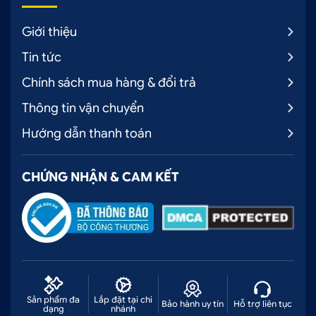
Giới thiệu
Tin tức
Chính sách mua hàng & đổi trả
Thông tin vận chuyển
Hướng dẫn thanh toán
CHỨNG NHẬN & CAM KẾT
Chất liệu da Nappa đạt độ mềm mại như da thật
3.2. Da công nghiệp Nappa KING 7.0
Da công nghiệp Nappa KING 7.0 được cấu tạo 3
lớp gồm: 70% da thật, 20% da công nghiệp, 10%
lớp biểu bì. Phần lớn của lớp cấu trúc da này là da
thật, mang lại vẻ ngoài tự nhiên, cảm giác mềm mại
Sản phẩm đa
Lắp đặt tại chi
Bảo hành uy tín
Hỗ trợ liên tục
và có độ bền cao.
dạng
nhánh