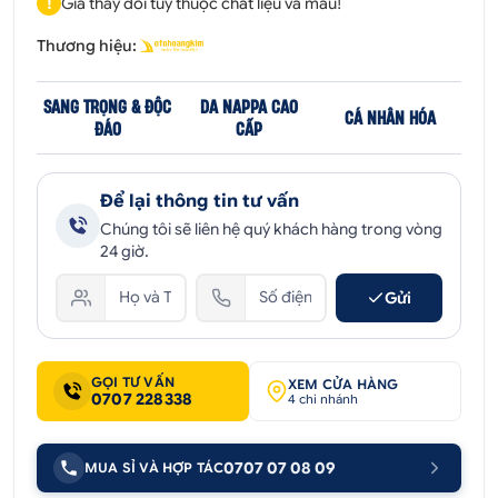
!
Giá thay đổi tùy thuộc chất liệu và mẫu!
Thương hiệu:
SANG TRỌNG & ĐỘC
DA NAPPA CAO
CÁ NHÂN HÓA
ĐÁO
CẤP
Để lại thông tin tư vấn
Chúng tôi sẽ liên hệ quý khách hàng trong vòng
24 giờ.
Gửi
GỌI TƯ VẤN
XEM CỬA HÀNG
0707 228338
4 chi nhánh
0707 07 08 09
MUA SỈ VÀ HỢP TÁC