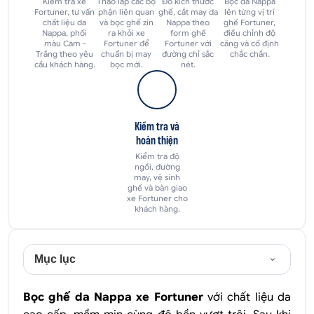
Kiểm tra xe
Tháo lắp các bộ
Đo kích thước
Bọc da Nappa
Fortuner, tư vấn
phận liên quan
ghế, cắt may da
lên từng vị trí
chất liệu da
và bọc ghế zin
Nappa theo
ghế Fortuner,
Nappa, phối
ra khỏi xe
form ghế
điều chỉnh độ
màu Cam -
Fortuner để
Fortuner với
căng và cố định
Trắng theo yêu
chuẩn bị may
đường chỉ sắc
chắc chắn.
cầu khách hàng.
bọc mới.
nét.
Kiểm tra và
hoàn thiện
Kiểm tra độ
ngồi, đường
may, vệ sinh
ghế và bàn giao
xe Fortuner cho
khách hàng.
Mục lục
Bọc ghế da Nappa
xe Fortuner
với chất liệu da