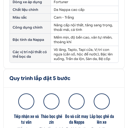
Dòng xe áp dụng
Fortuner
Chất liệu chính
Da Nappa cao cấp
Màu sắc
Cam - Trắng
Nâng cấp nội thất, tăng sang trọng,
Công dụng chính
thoải mái, cá tính
Mềm mịn, độ bền cao, vân tự nhiên,
Đặc tính da Nappa
thoáng khí
Vô lăng, Taplo, Tapi cửa, Vị trí con
Các vị trí nội thất có
ngựa (cần số, hộc để nước), Bậc lên
thể bọc da
xuống, Trần da lộn, Sàn da, Bệ cốp
Quy trình lắp đặt 5 bước
Tiếp nhận xe và
Tháo bọc ghế
Đo và cắt may
Lắp bọc ghế da
tư vấn
zin
da Nappa
lên xe