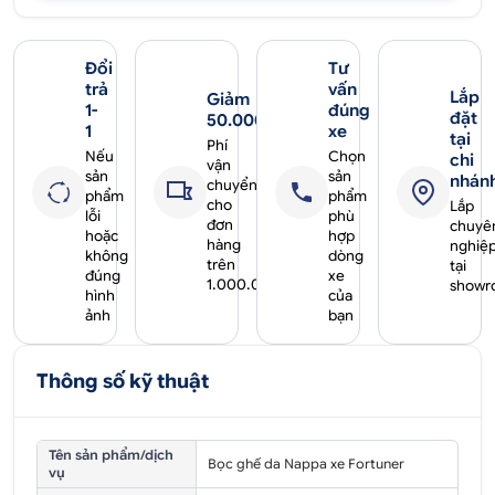
Đổi
Tư
trả
vấn
Lắp
Giảm
1-
đúng
đặt
50.000₫
1
xe
tại
Phí
Nếu
Chọn
chi
vận
sản
sản
nhán
chuyển
phẩm
phẩm
cho
Lắp
lỗi
phù
đơn
chuyê
hoặc
hợp
hàng
nghiệ
không
dòng
trên
tại
đúng
xe
1.000.000₫
showr
hình
của
ảnh
bạn
Thông số kỹ thuật
Tên sản phẩm/dịch
Bọc ghế da Nappa xe Fortuner
vụ