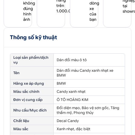
hàng
nghiệ
không
dòng
trên
tại
đúng
xe
1.000.000₫
showr
hình
của
ảnh
bạn
Thông số kỹ thuật
Loại sản phẩm/dịch
Dán đổi màu ô tô
vụ
Dán đổi màu Candy xanh nhạt xe
Tên
BMW
Hãng xe áp dụng
BMW
Màu sắc chính
Candy xanh nhạt
Đơn vị cung cấp
Ô TÔ HOÀNG KIM
Đổi diện mạo, Bảo vệ sơn gốc, Tăng
Nhu cầu/Mục đích
thẩm mỹ, Phong thủy
Chất liệu
Decal Candy
Màu sắc
Xanh nhạt, đặc biệt