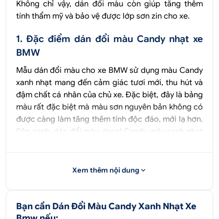
Không chỉ vậy, dán đổi màu còn giúp tăng thêm
tính thẩm mỹ và bảo vệ được lớp sơn zin cho xe.
1. Đặc điểm dán đổi màu Candy nhạt xe
BMW
Mẫu dán đổi màu cho xe BMW sử dụng màu Candy
xanh nhạt mang đến cảm giác tươi mới, thu hút và
đậm chất cá nhân của chủ xe. Đặc biệt, đây là bảng
màu rất đặc biệt mà màu sơn nguyên bản không có
được càng làm tăng thêm tính độc đáo, mới lạ hơn.
Bên cạnh, dán đổi màu decal Candy màu xanh nhạt
cho xe BMW có bề mặt bóng, khi di chuyển ngoài
trời nắng tạo nên hiệu ứng màu sắc lấp lánh rất
đẹp. Đây là ưu điểm nổi bật mà màu sơn của xe
Xem thêm nội dung
nguyên bản không có được.
Dán đổi màu ô tô không chỉ để làm đẹp mà còn có
Bạn cần Dán Đổi Màu Candy Xanh Nhạt Xe
ý nghĩa về mặt phong thuỷ, tài vận. Vì thế, dán đổi
Bmw nếu: