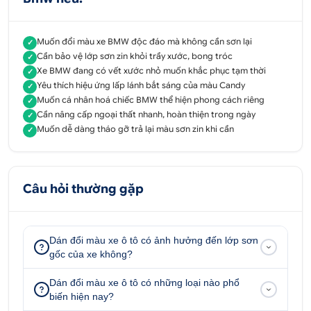
màu chủ xe dễ dàng lựa chọn màu decal mình thích
vừa mang lại ý nghĩa phong thuỷ tốt mang đến may
mắn, thuận lợi cho chủ sở hữu
Muốn đổi màu xe BMW độc đáo mà không cần sơn lại
✓
Cần bảo vệ lớp sơn zin khỏi trầy xước, bong tróc
✓
Ưu điểm dán đổi màu Candy có độ co dãn tốt, độ
Xe BMW đang có vết xước nhỏ muốn khắc phục tạm thời
✓
dày 3 lớp chắc chắn, độ bền cao. Bên cạnh, bề mặt
Yêu thích hiệu ứng lấp lánh bắt sáng của màu Candy
✓
decal bóng bẩy pha lẫn màu Camay (bột nhũ màu)
Muốn cá nhân hoá chiếc BMW thể hiện phong cách riêng
✓
giúp cho màu sắc thêm phần bắt sáng và nổi bật.
Cần nâng cấp ngoại thất nhanh, hoàn thiện trong ngày
✓
Muốn dễ dàng tháo gỡ trả lại màu sơn zin khi cần
✓
Câu hỏi thường gặp
Dán đổi màu xe ô tô có ảnh hưởng đến lớp sơn
gốc của xe không?
Dán đổi màu xe ô tô có những loại nào phổ
biến hiện nay?