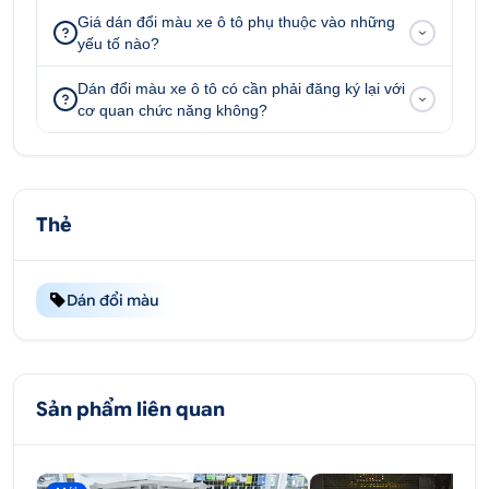
Dán Đổi Màu Candy Xanh Nhạt Xe BMW
Giá dán đổi màu xe ô tô phụ thuộc vào những
yếu tố nào?
Dán đổi màu xe ô tô có cần phải đăng ký lại với
cơ quan chức năng không?
Thẻ
Dán đổi màu
Dán đổi màu nâng cấp và thay đổi diện mạo cho xe
BMW
Sản phẩm liên quan
2. Lợi ích khi dán đổi màu Candy xanh nhạt
xe BMW