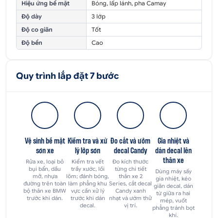
Hiệu ứng bề mặt
Bóng, lấp lánh, pha Camay
Độ dày
3 lớp
Độ co giãn
Tốt
Độ bền
Cao
Quy trình lắp đặt 7 bước
Vệ sinh bề mặt
Kiểm tra và xử
Đo cắt và ướm
Gia nhiệt và
sơn xe
lý lớp sơn
decal Candy
dán decal lên
thân xe
Rửa xe, loại bỏ
Kiểm tra vết
Đo kích thước
bụi bẩn, dầu
trầy xước, lồi
từng chi tiết
Dùng máy sấy
mỡ, nhựa
lõm; đánh bóng,
thân xe 2
gia nhiệt, kéo
đường trên toàn
làm phẳng khu
Series, cắt decal
giãn decal, dán
bộ thân xe BMW
vực cần xử lý
Candy xanh
từ giữa ra hai
trước khi dán.
trước khi dán
nhạt và ướm thử
mép, vuốt
decal.
vị trí.
phẳng tránh bọt
khí.