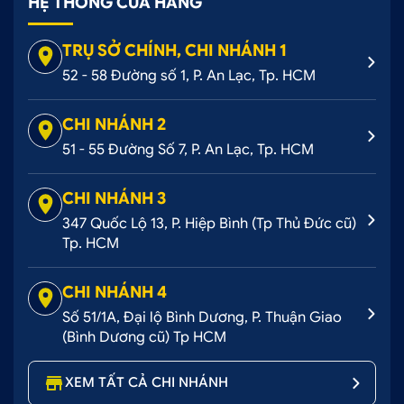
HỆ THỐNG CỬA HÀNG
nhanh trong ngày.
TRỤ SỞ CHÍNH, CHI NHÁNH 1
52 - 58 Đường số 1, P. An Lạc, Tp. HCM
CHI NHÁNH 2
51 - 55 Đường Số 7, P. An Lạc, Tp. HCM
CHI NHÁNH 3
347 Quốc Lộ 13, P. Hiệp Bình (Tp Thủ Đức cũ)
Tp. HCM
Dán decal đổi màu hoàn toàn không làm ảnh hưởng
CHI NHÁNH 4
đến lớp sơn zin của xe
Số 51/1A, Đại lộ Bình Dương, P. Thuận Giao
(Bình Dương cũ) Tp HCM
3. Quy trình dán đổi màu xe BMW tại Ô Tô
Hoàng Kim
XEM TẤT CẢ CHI NHÁNH