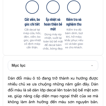
Cắt viền, bo
Ép nhiệt và
Kiểm tra và
góc chi tiết
hoàn thiện bề
nghiệm thu
mặt
Cắt decal tại
Kiểm tra độ
mép cửa, hốc,
bám dính, bọt
Dùng máy ép
đèn, viền; bo
khí, hở mép;
nhiệt, vuốt lại
góc, gia nhiệt
khắc phục nếu
toàn bộ bề mặt
cố định mép
có và bàn giao
để decal bám
cẩn thận.
xe cho khách.
chắc, bóng đẹp.
Mục lục
Dán đổi màu ô tô đang trở thành xu hướng được
nhiều chủ xe ưa chuộng những năm gần đây. Dán
đổi màu là sẽ dán lớp decal lên toàn bộ bề mặt sơn
xe, giúp nâng cấp diện mạo ngoại thất của xe mà
không làm ảnh hưởng đến màu sơn nguyên bản.