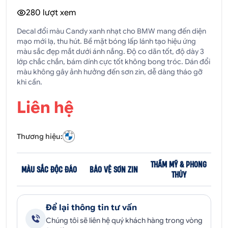
280
lượt xem
Decal đổi màu Candy xanh nhạt cho BMW mang đến diện
mạo mới lạ, thu hút. Bề mặt bóng lấp lánh tạo hiệu ứng
màu sắc đẹp mắt dưới ánh nắng. Độ co dãn tốt, độ dày 3
lớp chắc chắn, bám dính cực tốt không bong tróc. Dán đổi
màu không gây ảnh hưởng đến sơn zin, dễ dàng tháo gỡ
khi cần.
Liên hệ
Thương hiệu:
THẨM MỸ & PHONG
MÀU SẮC ĐỘC ĐÁO
BẢO VỆ SƠN ZIN
THỦY
Để lại thông tin tư vấn
Chúng tôi sẽ liên hệ quý khách hàng trong vòng