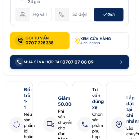
24 giờ.
Gửi
GỌI TƯ VẤN
XEM CỬA HÀNG
0707 228338
4 chi nhánh
0707 07 08 09
MUA SỈ VÀ HỢP TÁC
Đổi
Tư
trả
vấn
Lắp
Giảm
1-
đúng
đặt
50.000₫
1
xe
tại
Phí
Nếu
Chọn
chi
vận
sản
sản
nhán
chuyển
phẩm
phẩm
cho
Lắp
lỗi
phù
đơn
chuyê
hoặc
hợp