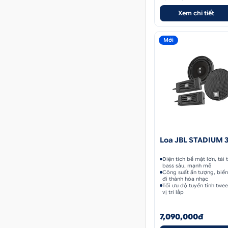
Xem chi tiết
Mới
Loa JBL STADIUM 
Diện tích bề mặt lớn, tái
bass sâu, mạnh mẽ
Công suất ấn tượng, biế
đi thành hòa nhạc
Tối ưu độ tuyến tính twee
vị trí lắp
7,090,000đ