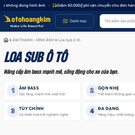
hông đúng hình ảnh
•
Giảm 50.000₫ phí vận chuyển cho đơn hàng trên 
Danh mục
Make Life Beautiful
ÂM THANH - HÌNH ẢNH
Loa Sub ô tô
LOA SUB Ô TÔ
Nâng cấp âm bass mạnh mẽ, sống động cho xe của bạn.
ÂM BASS
GỌN NHẸ
1
2
Sâu lắng, mạnh mẽ vượt trội
Tiết kiệm không gian 
TÙY CHỈNH
ĐA DẠNG
3
4
Cá nhân hóa trải nghiệm nghe
Hàng hiệu, chất lượng