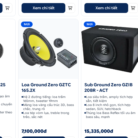
Xem chi tiết
Xem chi tiết
Mới
Mới
32S
Loa Ground Zero GZTC
Sub Ground Zero GZIB
165.2X
20BR - ACT
 tạo âm
Hệ 2 đường tiếng: loa trầm
Loa siêu trầm, amply tích hợp
165mm, tweeter 19mm
sẵn, tiết kiệm
n chuyến
Màng loa vàng cấu trúc 3D, bass
Loa 8 inch nhỏ gọn, tích hợp
chắc, trung rõ
sedan, SUV, hatchback
ter theo
Loa tép vòm lụa, treble trong
Thùng loa Bass Reflex tối ưu âm
trẻo, sắc nét
bass sâu, mạnh
7,100,000đ
15,335,000đ