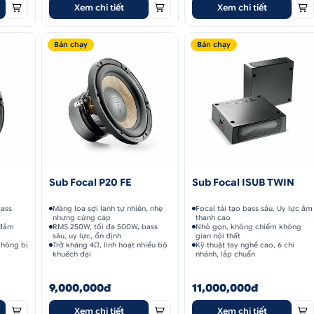
Xem chi tiết
Xem chi tiết
Bán chạy
Bán chạy
Sub Focal P20 FE
Sub Focal ISUB TWIN
bass
Màng loa sợi lanh tự nhiên, nhẹ
Focal tái tạo bass sâu, Uy lực âm
nhưng cứng cáp
thanh cao
 đảm
RMS 250W, tối đa 500W, bass
Nhỏ gọn, không chiếm không
sâu, uy lực, ổn định
gian nội thất
không bị
Trở kháng 4Ω, linh hoạt nhiều bộ
Kỹ thuật tay nghề cao, 6 chi
khuếch đại
nhánh, lắp chuẩn
9,000,000đ
11,000,000đ
Xem chi tiết
Xem chi tiết