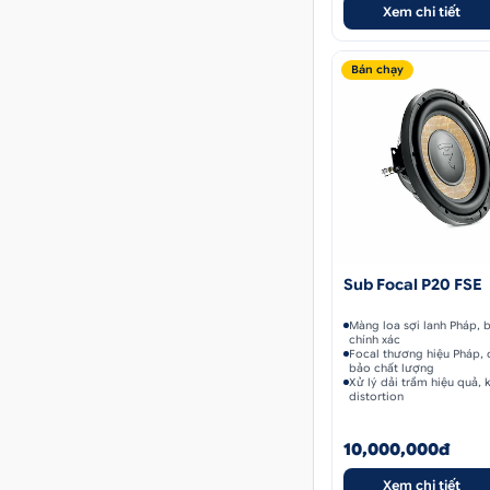
Xem chi tiết
Bán chạy
Sub Focal P20 FSE
Màng loa sợi lanh Pháp, 
chính xác
Focal thương hiệu Pháp,
bảo chất lượng
Xử lý dải trầm hiệu quả, 
distortion
10,000,000đ
Xem chi tiết