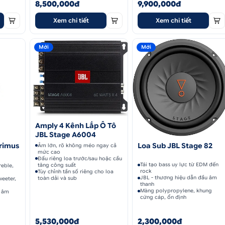
8,500,000đ
9,900,000đ
Xem chi tiết
Xem chi tiết
Mới
Mới
Amply 4 Kênh Lắp Ô Tô
JBL Stage A6004
Primus
Loa Sub JBL Stage 82
Âm lớn, rõ không méo ngay cả
mức cao
Đấu riêng loa trước/sau hoặc cầu
Tái tạo bass uy lực từ EDM đến
tăng công suất
reble,
rock
Tùy chỉnh tần số riêng cho loa
JBL - thương hiệu dẫn đầu âm
toàn dải và sub
weeter,
thanh
Màng polypropylene, khung
o âm
cứng cáp, ổn định
5,530,000đ
2,300,000đ