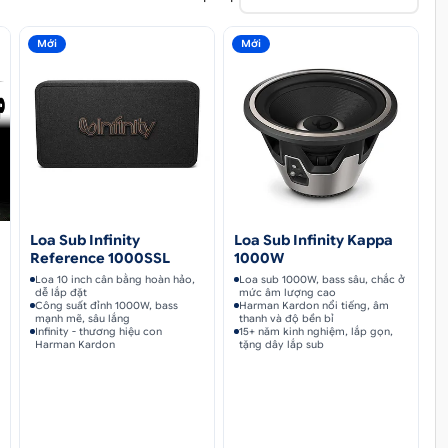
Mới
Mới
Loa Sub Infinity
Loa Sub Infinity Kappa
Reference 1000SSL
1000W
Loa 10 inch cân bằng hoàn hảo,
Loa sub 1000W, bass sâu, chắc ở
dễ lắp đặt
mức âm lượng cao
Công suất đỉnh 1000W, bass
Harman Kardon nổi tiếng, âm
mạnh mẽ, sâu lắng
thanh và độ bền bỉ
Infinity - thương hiệu con
15+ năm kinh nghiệm, lắp gọn,
Harman Kardon
tặng dây lắp sub