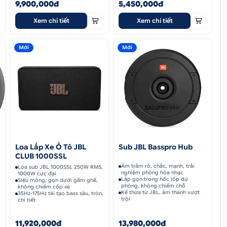
9,900,000đ
5,450,000đ
Xem chi tiết
Xem chi tiết
Mới
Mới
Loa Lắp Xe Ô Tô JBL
Sub JBL Basspro Hub
CLUB 1000SSL
Âm trầm rõ, chắc, mạnh, trải
Loa sub JBL 1000SSL 250W RMS,
nghiệm phòng hòa nhạc
1000W cực đại
Lắp gọn trong hốc lốp dự
Siêu mỏng, gọn dưới gầm ghế,
phòng, không chiếm chỗ
không chiếm cốp xe
Kế thừa từ JBL, âm thanh vượt
35Hz-175Hz tái tạo bass sâu, tròn,
trội
chi tiết
11,920,000đ
13,980,000đ