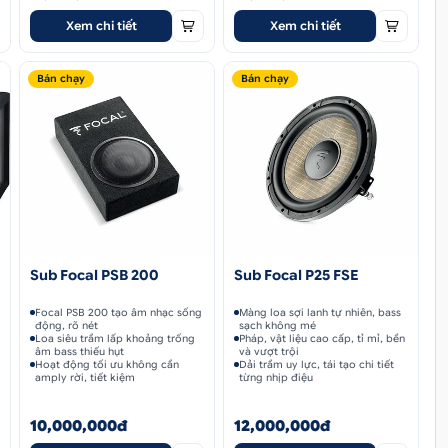
Xem chi tiết
Xem chi tiết
Bán chạy
Bán chạy
Sub Focal PSB 200
Sub Focal P25 FSE
Focal PSB 200 tạo âm nhạc sống
Màng loa sợi lanh tự nhiên, bass
động, rõ nét
sạch không mé
Loa siêu trầm lấp khoảng trống
Pháp, vật liệu cao cấp, tỉ mỉ, bền
âm bass thiếu hụt
và vượt trội
Hoạt động tối ưu không cần
Dải trầm uy lực, tái tạo chi tiết
amply rời, tiết kiệm
từng nhịp điệu
10,000,000đ
12,000,000đ