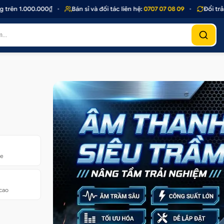
1.000.000₫
•
Bán sỉ và đối tác liên hệ:
0707 07 08 09
•
Đổi trả 1 - 1
xe
 cao