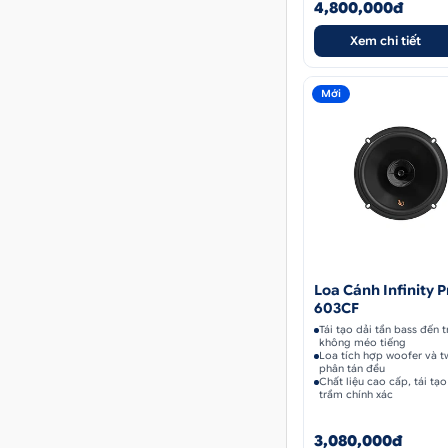
4,800,000đ
Xem chi tiết
Mới
Loa Cánh Infinity 
603CF
Tái tạo dải tần bass đến t
không méo tiếng
Loa tích hợp woofer và t
phân tán đều
Chất liệu cao cấp, tái tạ
trầm chính xác
3,080,000đ