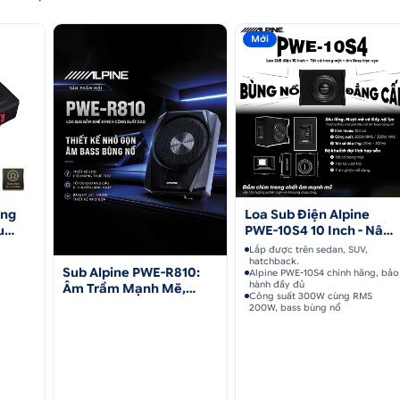
Mới
ăng
Loa Sub Điện Alpine
u
PWE-10S4 10 Inch - Nâng
Tầm Âm Thanh Xe
Lắp được trên sedan, SUV,
hatchback.
Sub Alpine PWE-R810:
Alpine PWE-10S4 chính hãng, bảo
hành đầy đủ
Âm Trầm Mạnh Mẽ,
Công suất 300W cùng RMS
Thiết Kế Gọn Gàng
200W, bass bùng nổ