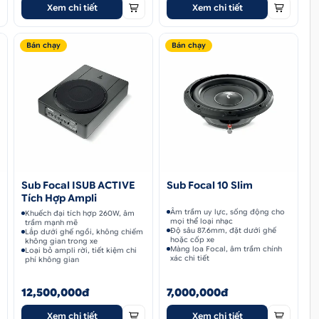
Xem chi tiết
Xem chi tiết
Bán chạy
Bán chạy
Sub Focal ISUB ACTIVE
Sub Focal 10 Slim
Tích Hợp Ampli
Âm trầm uy lực, sống động cho
Khuếch đại tích hợp 260W, âm
mọi thể loại nhạc
trầm mạnh mẽ
Độ sâu 87.6mm, đặt dưới ghế
Lắp dưới ghế ngồi, không chiếm
hoặc cốp xe
không gian trong xe
Màng loa Focal, âm trầm chính
Loại bỏ ampli rời, tiết kiệm chi
xác chi tiết
phí không gian
12,500,000đ
7,000,000đ
Xem chi tiết
Xem chi tiết