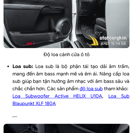
Độ loa cánh cửa ô tô
Loa sub:
Loa sub là bộ phận tái tạo dải âm trầm,
mang đến âm bass mạnh mẽ và êm ái. Nâng cấp loa
sub giúp bạn tận hưởng âm nhạc với âm bass sâu và
chắc chắn hơn. Các sản phẩm
độ loa sub
tham khảo
:
Loa Subwoofer Active HELIX U10A
,
Loa Sub
Blaupunkt XLF 180A
,...