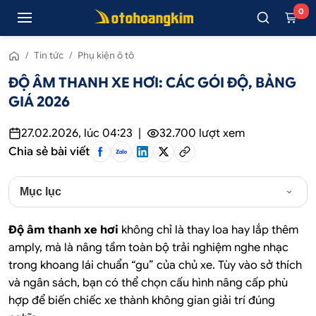
0
/
Tin tức
/
Phụ kiện ô tô
ĐỘ ÂM THANH XE HƠI: CÁC GÓI ĐỘ, BẢNG
GIÁ 2026
27.02.2026, lúc 04:23
|
32.700
lượt xem
Chia sẻ bài viết
Mục lục
Độ âm thanh xe hơi
không chỉ là thay loa hay lắp thêm
amply, mà là nâng tầm toàn bộ trải nghiệm nghe nhạc
trong khoang lái chuẩn “gu” của chủ xe. Tùy vào sở thích
và ngân sách, bạn có thể chọn cấu hình nâng cấp phù
hợp để biến chiếc xe thành không gian giải trí đúng