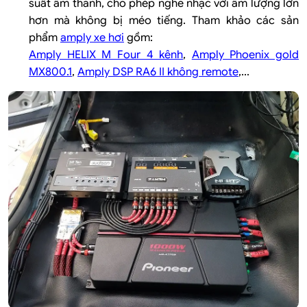
suất âm thanh, cho phép nghe nhạc với âm lượng lớn
hơn mà không bị méo tiếng. Tham khảo các sản
phẩm
amply xe hơi
gồm:
Amply HELIX M Four 4 kênh
,
Amply Phoenix gold
MX800.1
,
Amply DSP RA6 II không remote
,...