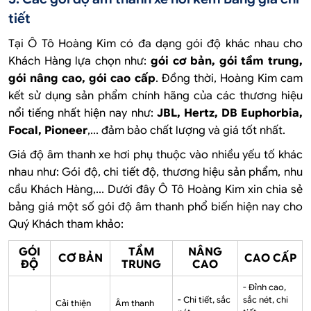
tiết
Tại Ô Tô Hoàng Kim có đa dạng gói độ khác nhau cho
Khách Hàng lựa chọn như:
gói cơ bản, gói tầm trung,
gói nâng cao, gói cao cấp
. Đồng thời, Hoàng Kim cam
kết sử dụng sản phẩm chính hãng của các thương hiệu
nổi tiếng nhất hiện nay như:
JBL, Hertz, DB Euphorbia,
Focal, Pioneer
,... đảm bảo chất lượng và giá tốt nhất.
Giá độ âm thanh xe hơi phụ thuộc vào nhiều yếu tố khác
nhau như:
Gói độ, chi tiết độ, thương hiệu sản phẩm, nhu
cầu Khách Hàng
,... Dưới đây Ô Tô Hoàng Kim xin chia sẻ
bảng giá một số gói độ âm thanh phổ biến hiện nay cho
Quý Khách tham khảo:
GÓI
TẦM
NÂNG
CƠ BẢN
CAO CẤP
ĐỘ
TRUNG
CAO
- Đỉnh cao,
- Chi tiết, sắc
sắc nét, chi
Cải thiện
Âm thanh