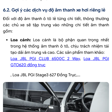
6.2. Gợi ý các dịch vụ độ âm thanh xe hơi riêng lẻ
Đối với độ âm thanh ô tô lẻ từng chi tiết, thông thường
các chủ xe sẽ tập trung vào những chi tiết âm thanh
gồm:
Loa cánh:
Loa cánh là bộ phận quan trọng nhất
trong hệ thống âm thanh ô tô, chịu trách nhiệm tái
tạo dải âm trung và cao.
Các sản phẩm tham khảo:
Loa JBL PGI CLUB 6500C 2 Way
,
Loa JBL PGI
GTO620 đồng trục
, Loa JBL PGI Stage3 627 Đồng Trục,...