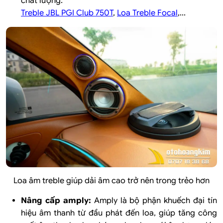
chất lượng:
Treble JBL PGI Club 750T
,
Loa Treble Focal
,...
Loa âm treble giúp dải âm cao trở nên trong trẻo hơn
Nâng cấp amply:
Amply là bộ phận khuếch đại tín
hiệu âm thanh từ đầu phát đến loa, giúp tăng công