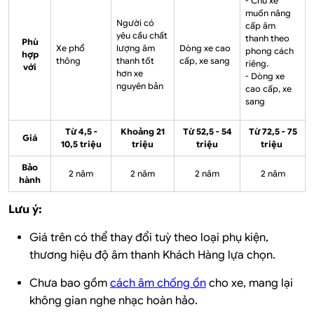
- Chủ xe
muốn nâng
Người có
cấp âm
yêu cầu chất
thanh theo
Phù
Xe phổ
lượng âm
Dòng xe cao
phong cách
hợp
thông
thanh tốt
cấp, xe sang
riêng.
với
hơn xe
- Dòng xe
nguyên bản
cao cấp, xe
sang
Từ 4,5 -
Khoảng 21
Từ 52,5 - 54
Từ 72,5 - 75
Giá
10,5 triệu
triệu
triệu
triệu
Bảo
2 năm
2 năm
2 năm
2 năm
hành
Lưu ý:
Giá trên có thể thay đổi tuỳ theo loại phụ kiện,
thương hiệu độ âm thanh Khách Hàng lựa chọn.
Chưa bao gồm
cách âm chống ồn
cho xe, mang lại
không gian nghe nhạc hoàn hảo.