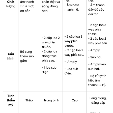
nét.
tiết.
Chất
âm thanh
chân thật và
- Âm bass
- Âm thanh
lượng
zin ở mức
sống động
mạnh mẽ.
đầy đủ các
cơ bản
hơn
dải tần.
- 2 cặp loa 3
way phía
trước.
- 2 cặp loa 3
- 2 cặp loa 2
- 2 cặp loa 2
way phía
way phía
way phía sau.
trước.
trước.
- 2 cặp loa 2
- Amply.
- 2 cặp loa
Bổ sung
Cấu
way phía sau.
đồng trục
thêm sub
- Sub hơi.
hình
phía sau.
gầm
- Amply
- Amply kéo
- 1 loa sub
- Loa sub
sub hơi.
điện.
điện.
- Bộ xử lý tín
hiệu âm
thanh (BSP).
Tính
Sang trọng,
thẩm
Thấp
Trung bình
Cao
đẳng cấp
mỹ