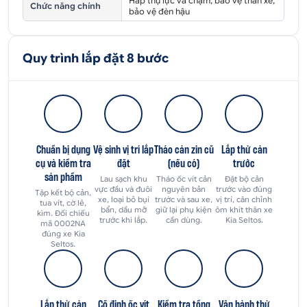
Hấp thụ lực va chạm, bảo vệ thân xe,
Chức năng chính
bảo vệ đèn hậu
Quy trình lắp đặt 8 bước
Chuẩn bị dụng
Vệ sinh vị trí lắp
Tháo cản zin cũ
Lắp thử cản
cụ và kiểm tra
đặt
(nếu có)
trước
sản phẩm
Lau sạch khu
Tháo ốc vít cản
Đặt bộ cản
vực đầu và đuôi
nguyên bản
trước vào đúng
Tập kết bộ cản,
xe, loại bỏ bụi
trước và sau xe,
vị trí, căn chỉnh
tua vít, cờ lê,
bẩn, dầu mỡ
giữ lại phụ kiện
ôm khít thân xe
kìm. Đối chiếu
trước khi lắp.
cần dùng.
Kia Seltos.
mã 0002NA
đúng xe Kia
Seltos.
Lắp thử cản
Cố định ốc vít
Kiểm tra tổng
Vận hành thử