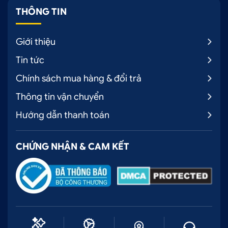
Có kinh nghiệm lâu năm trong việc phân phối,
THÔNG TIN
lắp ráp phụ kiện ô tô, đặc biệt là
đồ chơi xe bán
tải
Giới thiệu
Đa dạng sản phẩm, mẫu mã, chất lượng.
Tin tức
Cam kết hàng chính hãng với giá tốt nhất thị
Chính sách mua hàng & đổi trả
trường
Thông tin vận chuyển
Tư vấn chi tiết, cụ thể trước khi thực hiện
Hướng dẫn thanh toán
Thời gian bảo hành dài, tận tình, uy tín với tất
cả các sản phẩm, dịch vụ.
CHỨNG NHẬN & CAM KẾT