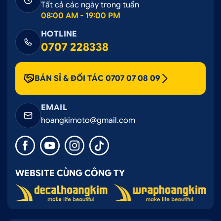
Tất cả các ngày trong tuần
Hotline gặp nhân viên tư vấn, hỗ trợ sản phẩm
08:00 AM - 19:00 PM
nhanh nhất:
0707 07 08 09.
HOTLINE
0707 228338
BÁN SỈ & ĐỐI TÁC 0707 07 08 09
EMAIL
hoangkimoto@gmail.com
Ô tô Hoàng Kim chuyên cung cấp phụ kiện Kia
WEBSITE CÙNG CÔNG TY
Seltos chính hãng
2.2 Ưu điểm khi mua cản trước sau Kia
Seltos tại Ô tô Hoàng Kim