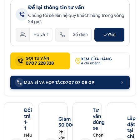
Để lại thông tin tư vấn
Chúng tôi sẽ liên hệ quý khách hàng trong vòng
24 giờ.
Gửi
GỌI TƯ VẤN
XEM CỬA HÀNG
0707 228338
4 chi nhánh
0707 07 08 09
MUA SỈ VÀ HỢP TÁC
Đổi
Tư
trả
vấn
Lắp
Giảm
1-
đúng
đặt
50.000₫
1
xe
tại
Phí
Nếu
Chọn
chi
vận