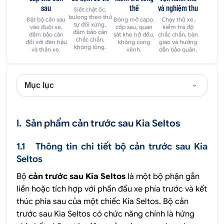
sau
thể
và nghiệm thu
Siết chặt ốc,
bulong theo thứ
Đặt bộ cản sau
Đóng mở capo,
Chạy thử xe,
tự đối xứng,
vào đuôi xe,
cốp sau, quan
kiểm tra độ
đảm bảo cản
đảm bảo cân
sát khe hở đều,
chắc chắn, bàn
chắc chắn,
đối với đèn hậu
không cong
giao và hướng
không lỏng.
và thân xe.
vênh.
dẫn bảo quản.
Mục lục
I. Sản phẩm cản trước sau Kia Seltos
1.1 Thông tin chi tiết bộ cản trước sau Kia
Seltos
Bộ
cản trước sau Kia Seltos
là một bộ phận gắn
liền hoặc tích hợp với phần đầu xe phía trước và kết
thúc phía sau của một chiếc Kia Seltos. Bộ cản
trước sau Kia Seltos có chức năng chính là hứng