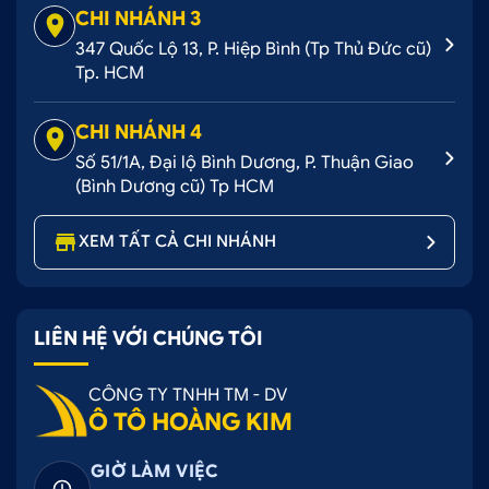
CHI NHÁNH 3
với tất cả ý tưởng mà khách hàng đưa tới.
347 Quốc Lộ 13, P. Hiệp Bình (Tp Thủ Đức cũ)
Tp. HCM
2.1 Cửa hàng cung cấp cản trước sau Kia
Seltos tại Tphcm và Bình Dương
CHI NHÁNH 4
TRỤ SỞ CHÍNH:
52 - 58 Đường số 1, P.Bình Trị
Số 51/1A, Đại lộ Bình Dương, P. Thuận Giao
Đông B, Q.Bình Tân, Tp.HCM
(Bình Dương cũ) Tp HCM
CHI NHÁNH 1:
53 - 55 Đường số 7, P.An Lạc A,
Q.Bình Tân, Tp.HCM
XEM TẤT CẢ CHI NHÁNH
CHI NHÁNH 2:
347 Quốc lộ 13, P.Hiệp Bình
Phước, Q.Thủ Đức, Tp.HCM
CHI NHÁNH 3:
51/1A, Đại lộ Bình Dương,
LIÊN HỆ VỚI CHÚNG TÔI
P.Thuận Giao, TX.Thuận An, Bình Dương.
CÔNG TY TNHH TM - DV
Tham khảo thông tin của các loại cản trước sau ô
Ô TÔ HOÀNG KIM
tô cho tất các dòng xe tại website
OTOHOANGKIM.COM
GIỜ LÀM VIỆC