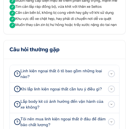
Muốn nâng cấp diện mạo xe thêm phần sang trọng, mạnh mẽ
✓
Tìm cản lắp ráp đồng bộ, vừa khít với thân xe Seltos
✓
Cần cản bền bỉ, không bị cong vênh hay gãy vỡ khi sử dụng
✓
Khu vực đỗ xe chật hẹp, hay phải di chuyển nơi dễ va quệt
✓
Muốn thay cản zin bị hư hỏng hoặc trầy xước nặng do tai nạn
✓
Cản trước sau Kia Seltos phần trước
1.2 Lợi ích khi lắp bộ cản trước sau Kia
Câu hỏi thường gặp
Seltos
Cản trước sau Kia Seltos
giúp giảm thiệt hại
Linh kiện ngoại thất ô tô bao gồm những loại
cho xe khi gặp va chạm:
Cản trước sau Kia
nào?
Seltos
có vai trò giảm thiểu tối đa những thiệt
hại trực tiếp lên phần thân xe khi xảy ra va
Khi lắp linh kiện ngoại thất cần lưu ý điều gì?
chạm bằng cách hấp thụ lực, bảo vệ phần đầu
zin theo xe.
Lắp body kit có ảnh hưởng đến vận hành của
xe không?
Cản trước sau Kia Seltos
trang trí xe trở nên
đẳng cấp hơn: Độ
cản trước sau Kia Seltos
Tôi nên mua linh kiện ngoại thất ở đâu để đảm
bảo chất lượng?
được thiết kế với nhiều mẫu mã, màu sắc đa