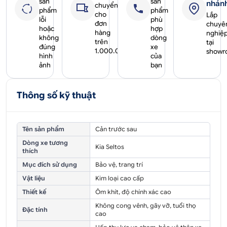
sản
sản
nhán
chuyển
phẩm
phẩm
cho
Lắp
lỗi
phù
đơn
chuyê
hoặc
hợp
hàng
nghiệ
không
dòng
trên
tại
đúng
xe
1.000.000₫
showr
hình
của
ảnh
bạn
Thông số kỹ thuật
Tên sản phẩm
Cản trước sau
Dòng xe tương
Kia Seltos
thích
Mục đích sử dụng
Bảo vệ, trang trí
Vật liệu
Kim loại cao cấp
Thiết kế
Ôm khít, độ chính xác cao
Không cong vênh, gãy vỡ, tuổi thọ
Đặc tính
cao