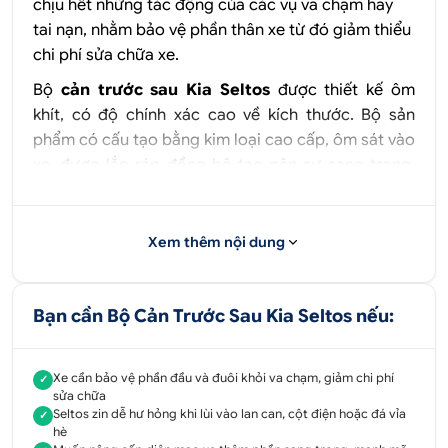
chịu hết những tác động của các vụ va chạm hay
tai nạn, nhằm bảo vệ phần thân xe từ đó giảm thiểu
chi phí sửa chữa xe.
Bộ
cản trước sau Kia Seltos
được thiết kế ôm
khít, có độ chính xác cao về kích thước. Bộ sản
phẩm có cấu tạo bằng kim loại cao cấp, ôm sát vào
xe, được lắp ráp đồng bộ tạo nên sự sang trọng,
mạnh mẽ và lịch lãm. Trong quá trình lắp ráp và sử
dụng, bộ
cản trước sau Kia Seltos
không bị cong
vênh, gãy vỡ, tuổi thọ cao mang lại hiệu quả sử
Xem thêm nội dung
dụng và kinh tế tốt nhất.
Bạn cần Bộ Cản Trước Sau Kia Seltos nếu:
Xe cần bảo vệ phần đầu và đuôi khỏi va chạm, giảm chi phí
✓
sửa chữa
Seltos zin dễ hư hỏng khi lùi vào lan can, cột điện hoặc đá vỉa
✓
hè