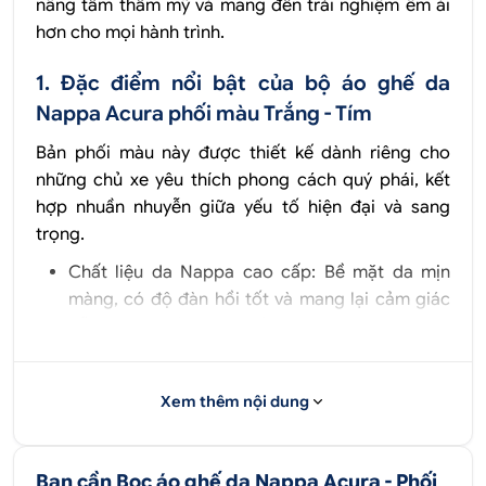
nâng tầm thẩm mỹ và mang đến trải nghiệm êm ái
hơn cho mọi hành trình.
1. Đặc điểm nổi bật của bộ áo ghế da
Nappa Acura phối màu Trắng - Tím
Bản phối màu này được thiết kế dành riêng cho
những chủ xe yêu thích phong cách quý phái, kết
hợp nhuần nhuyễn giữa yếu tố hiện đại và sang
trọng.
Chất liệu da Nappa cao cấp:
Bề mặt da mịn
màng, có độ đàn hồi tốt và mang lại cảm giác
dễ chịu khi tiếp xúc. Chất liệu này có độ thoáng
khí cao, hỗ trợ hạn chế tình trạng bí bách khi
Quý Khách ngồi xe trong thời gian dài.
Xem thêm nội dung
Cận cảnh bộ áo ghế da Nappa trắng - tím trên
Acura
Bạn cần Bọc áo ghế da Nappa Acura - Phối