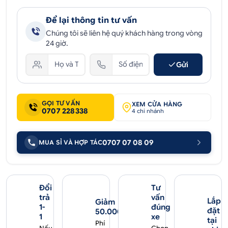
Để lại thông tin tư vấn
Chúng tôi sẽ liên hệ quý khách hàng trong vòng
24 giờ.
Gửi
GỌI TƯ VẤN
XEM CỬA HÀNG
0707 228338
4 chi nhánh
0707 07 08 09
MUA SỈ VÀ HỢP TÁC
Đổi
Tư
trả
vấn
Lắp
Giảm
1-
đúng
đặt
50.000₫
1
xe
tại
Phí