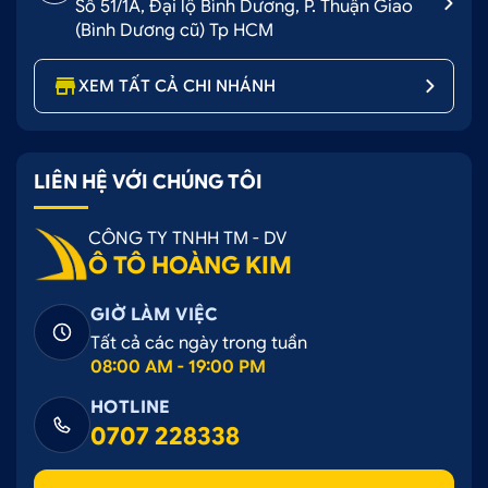
Số 51/1A, Đại lộ Bình Dương, P. Thuận Giao
(Bình Dương cũ) Tp HCM
XEM TẤT CẢ CHI NHÁNH
LIÊN HỆ VỚI CHÚNG TÔI
CÔNG TY TNHH TM - DV
Ô TÔ HOÀNG KIM
GIỜ LÀM VIỆC
Ô tô Hoàng Kim cung cấp giải pháp nâng cấp và
Tất cả các ngày trong tuần
làm đẹp ô tô toàn diện
08:00 AM - 19:00 PM
Liên hệ ngay 0707 228 338 để được tư vấn và đặt
HOTLINE
lịch hẹn thi công sớm nhất!
0707 228338
Địa chỉ các chi nhánh: