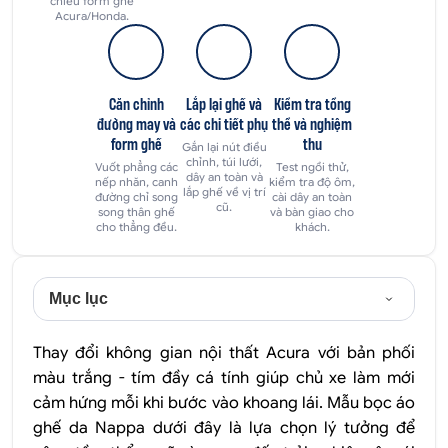
chiếu form ghế
Acura/Honda.
Căn chỉnh
Lắp lại ghế và
Kiểm tra tổng
đường may và
các chi tiết phụ
thể và nghiệm
form ghế
thu
Gắn lại nút điều
chỉnh, túi lưới,
Vuốt phẳng các
Test ngồi thử,
dây an toàn và
nếp nhăn, canh
kiểm tra độ ôm,
lắp ghế về vị trí
đường chỉ song
cài dây an toàn
cũ.
song thân ghế
và bàn giao cho
cho thẳng đều.
khách.
Mục lục
Thay đổi không gian nội thất Acura với bản phối
màu trắng - tím đầy cá tính giúp chủ xe làm mới
cảm hứng mỗi khi bước vào khoang lái. Mẫu bọc áo
ghế da Nappa dưới đây là lựa chọn lý tưởng để