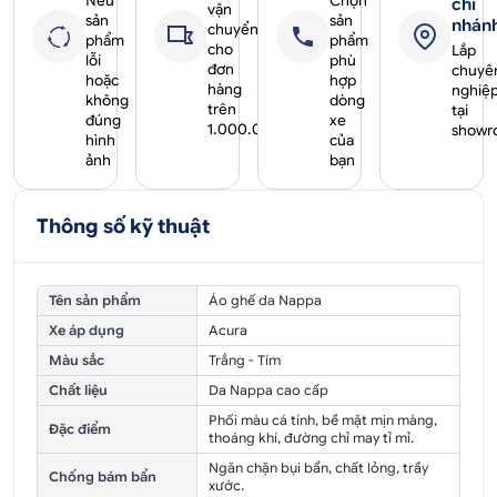
Nếu
Chọn
chi
vận
sản
sản
nhán
chuyển
phẩm
phẩm
cho
Lắp
lỗi
phù
đơn
chuyê
hoặc
hợp
hàng
nghiệ
không
dòng
trên
tại
đúng
xe
1.000.000₫
showr
hình
của
ảnh
bạn
Thông số kỹ thuật
Tên sản phẩm
Áo ghế da Nappa
Xe áp dụng
Acura
Màu sắc
Trắng - Tím
Chất liệu
Da Nappa cao cấp
Phối màu cá tính, bề mặt mịn màng,
Đặc điểm
thoáng khí, đường chỉ may tỉ mỉ.
Ngăn chặn bụi bẩn, chất lỏng, trầy
Chống bám bẩn
xước.