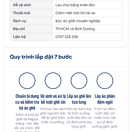
Dễ vệ sinh
Lau chùi bằng khăn ẩm.
Thoải mái
Giảm mệt mỏi khi lái xe.
Dịch vụ
Bọc áo ghế chuyên nghiệp
Địa chỉ
TP.HCM và Bình Dương
Liên hệ
0707 228 338
Quy trình lắp đặt 7 bước
Chuẩn bị dụng
Vệ sinh và xử lý
Lắp áo ghế lên
Lắp áo phần
cụ và kiểm tra
bề mặt ghế zin
tựa lưng
đệm ngồi
bộ áo ghế
Hút bụi, lau sạch
Kéo áo tựa lưng
Trùm áo đệm,
ghế nguyên bản
từ trên xuống,
luồn dây rút
Kiểm tra bộ áo
để áo ghế bám
vuốt dây kéo và
hoặc móc cao
ghế da Nappa
chắc và phẳng.
cố định phía sau
su cố định
trắng - tím đầy
lưng ghế.
xuống gầm ghế.
đủ các món, đối