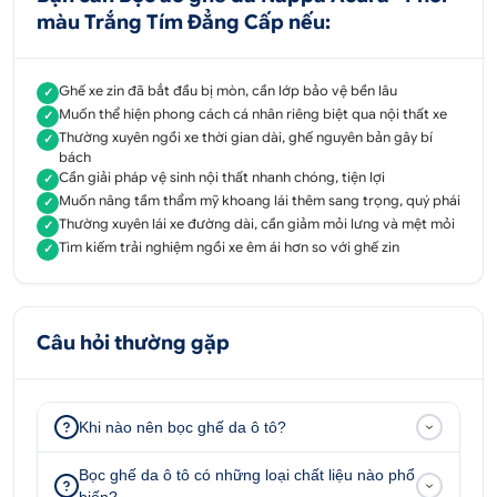
Phối màu độc đáo:
Sự kết hợp giữa tông trắng
màu Trắng Tím Đẳng Cấp nếu:
thanh lịch và sắc tím mận đậm tạo nên độ
tương phản rõ nét, giúp làm nổi bật form ghế
Ghế xe zin đã bắt đầu bị mòn, cần lớp bảo vệ bền lâu
✓
và các đường gân của xe Acura.
Muốn thể hiện phong cách cá nhân riêng biệt qua nội thất xe
✓
Thường xuyên ngồi xe thời gian dài, ghế nguyên bản gây bí
✓
Kết hợp hài hào giữa màu tím - trắng giúp ghế xe
bách
Cần giải pháp vệ sinh nội thất nhanh chóng, tiện lợi
✓
thêm nổi bật
Muốn nâng tầm thẩm mỹ khoang lái thêm sang trọng, quý phái
✓
Thường xuyên lái xe đường dài, cần giảm mỏi lưng và mệt mỏi
✓
Độ hoàn thiện tinh tế:
Các đường chỉ may được
Tìm kiếm trải nghiệm ngồi xe êm ái hơn so với ghế zin
✓
thực hiện trau chuốt, tỉ mỉ, giúp lớp áo ghế ôm
khít sát vào bề mặt ghế gốc, tạo diện mạo
đồng bộ như ghế nguyên bản.
Câu hỏi thường gặp
Đường may tỉ mỉ, đều đặn trên áo ghế
Sự hiện diện của bộ ghế phối màu Trắng - Tím biến
Khi nào nên bọc ghế da ô tô?
khoang cabin trở thành một không gian nghệ thuật,
thể hiện rõ gu thẩm mỹ riêng biệt của chủ sở hữu.
Bọc ghế da ô tô có những loại chất liệu nào phổ
biến?