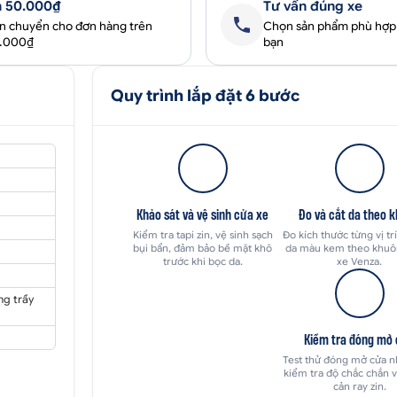
 50.000₫
Tư vấn đúng xe
ận chuyển cho đơn hàng trên
Chọn sản phẩm phù hợp
0.000₫
bạn
Quy trình lắp đặt 6 bước
Khảo sát và vệ sinh cửa xe
Đo và cắt da theo 
Kiểm tra tapi zin, vệ sinh sạch
Đo kích thước từng vị trí 
bụi bẩn, đảm bảo bề mặt khô
da màu kem theo khuô
trước khi bọc da.
xe Venza.
ng trầy
Kiểm tra đóng mở
Test thử đóng mở cửa nh
kiểm tra độ chắc chắn 
cản ray zin.