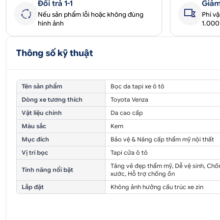
Đổi trả 1-1
Giảm
Nếu sản phẩm lỗi hoặc không đúng
Phí v
hình ảnh
1.00
Thông số kỹ thuật
Tên sản phẩm
Bọc da tapi xe ô tô
Dòng xe tương thích
Toyota Venza
Vật liệu chính
Da cao cấp
Màu sắc
Kem
Mục đích
Bảo vệ & Nâng cấp thẩm mỹ nội thất
Vị trí bọc
Tapi cửa ô tô
Tăng vẻ đẹp thẩm mỹ, Dễ vệ sinh, Chố
Tính năng nổi bật
xước, Hỗ trợ chống ồn
Lắp đặt
Không ảnh hưởng cấu trúc xe zin