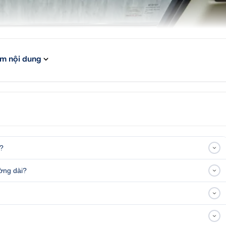
m nội dung
e?
ường dài?