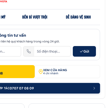
 MỸ
BỀN BỈ VƯỢT TRỘI
DỄ DÀNG VỆ SINH
ông tin tư vấn
 liên hệ quý khách hàng trong vòng 24 giờ.
Gửi
XEM CỬA HÀNG
38
4 chi nhánh
0707 07 08 09
ỢP TÁC