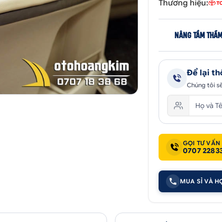
Thương hiệu:
NÂNG TẦM THẨM
Để lại th
Chúng tôi sẽ
GỌI TƯ VẤN
0707 2283
MUA SỈ VÀ H