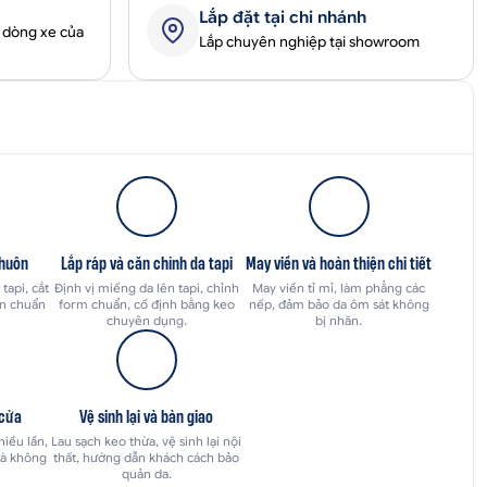
Lắp đặt tại chi nhánh
 dòng xe của
Lắp chuyên nghiệp tại showroom
khuôn
Lắp ráp và căn chỉnh da tapi
May viền và hoàn thiện chi tiết
tapi, cắt
Định vị miếng da lên tapi, chỉnh
May viền tỉ mỉ, làm phẳng các
n chuẩn
form chuẩn, cố định bằng keo
nếp, đảm bảo da ôm sát không
chuyên dụng.
bị nhăn.
 cửa
Vệ sinh lại và bàn giao
iều lần,
Lau sạch keo thừa, vệ sinh lại nội
và không
thất, hướng dẫn khách cách bảo
quản da.