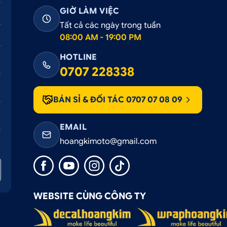
GIỜ LÀM VIỆC
 xe Toyota Venza tại Ô tô Hoàng Kim
Tất cả các ngày trong tuần
08:00 AM - 19:00 PM
HOTLINE
bằng chất liệu da cao cấp
0707 228338
BÁN SỈ & ĐỐI TÁC 0707 07 08 09
òa với màu sắc tổng thể của xe
EMAIL
hoangkimoto@gmail.com
c may tỉ mỉ, đẹp mắt
p bảo vệ cửa ô tô
WEBSITE CÙNG CÔNG TY
yên nghiệp tại TPHCM