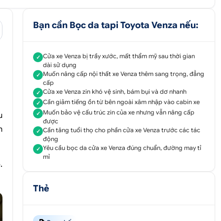
Bạn cần Bọc da tapi Toyota Venza nếu:
Cửa xe Venza bị trầy xước, mất thẩm mỹ sau thời gian
✓
dài sử dụng
Muốn nâng cấp nội thất xe Venza thêm sang trọng, đẳng
✓
cấp
Cửa xe Venza zin khó vệ sinh, bám bụi và dơ nhanh
✓
Cần giảm tiếng ồn từ bên ngoài xâm nhập vào cabin xe
✓
Muốn bảo vệ cấu trúc zin của xe nhưng vẫn nâng cấp
✓
u
được
h
Cần tăng tuổi thọ cho phần cửa xe Venza trước các tác
✓
động
Yêu cầu bọc da cửa xe Venza đúng chuẩn, đường may tỉ
✓
mỉ
.
Thẻ