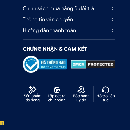
Chính sách mua hàng & đổi trả
Thông tin vận chuyển
Hướng dẫn thanh toán
CHỨNG NHẬN & CAM KẾT
Sản phẩm
Lắp đặt tại
Bảo hành
Hỗ trợ liên
đa dạng
chi nhánh
uy tín
tục