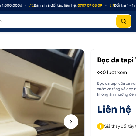
000.000₫
•
Bán sỉ và đối tác liên hệ:
0707 07 08 09
•
Đổi trả 1 - 1 n
Bọc da tapi
0
lượt xem
Bọc da tapi cửa xe vớ
xước và tăng vẻ đẹp n
không ảnh hưởng đến k
Liên hệ
!
Giá thay đổi tùy