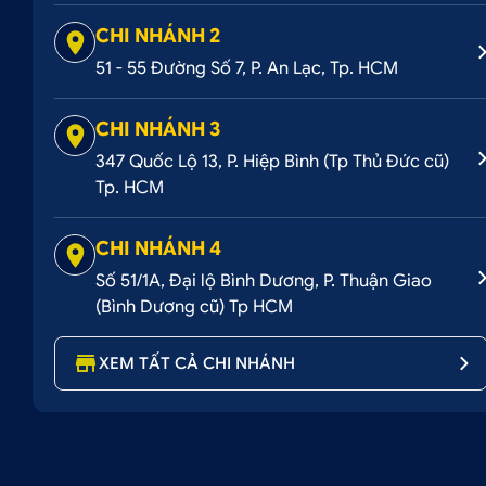
2. Một số hình ảnh thực tế bọc da tapi
CHI NHÁNH 2
51 - 55 Đường Số 7, P. An Lạc, Tp. HCM
Bọc tapi cửa ô tô 
CHI NHÁNH 3
347 Quốc Lộ 13, P. Hiệp Bình (Tp Thủ Đức cũ)
Tp. HCM
Bọc da tapi màu sắc hài h
CHI NHÁNH 4
Số 51/1A, Đại lộ Bình Dương, P. Thuận Giao
(Bình Dương cũ) Tp HCM
Bọc da tapi đượ
XEM TẤT CẢ CHI NHÁNH
Bọc tapi giú
3. Địa chỉ bọc da tapi ô tô uy tín, chu