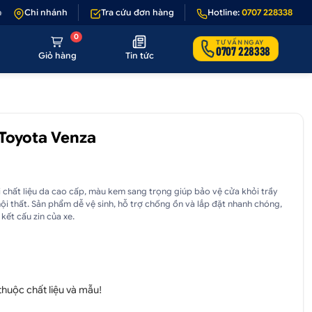
ếu sản phẩm lỗi hoặc không đúng hình ảnh
Chi nhánh
Tra cứu đơn hàng
•
Giảm 50.000₫ phí vận chuyể
Hotline:
0707 228338
0
TƯ VẤN NGAY
0707 228338
Giỏ hàng
Tin tức
 Toyota Venza
i chất liệu da cao cấp, màu kem sang trọng giúp bảo vệ cửa khỏi trầy
ội thất. Sản phẩm dễ vệ sinh, hỗ trợ chống ồn và lắp đặt nhanh chóng,
ết cấu zin của xe.
 thuộc chất liệu và mẫu!