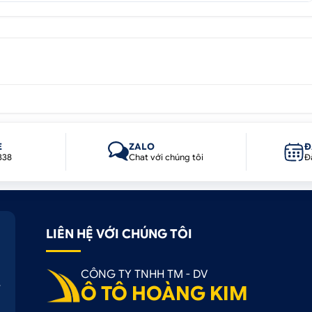
 xe Venza cao cấp
nội thất ô tô trở nên sang trọng, đẳng cấp cũng như toát lê
E
ZALO
Đ
338
Chat với chúng tôi
Đ
h, lau chùi cũng dễ dàng, tiện lợi và nhanh chóng hơn vừa là
c da cửa ô tô còn có khả năng chống trầy xước, tăng tuổi th
LIÊN HỆ VỚI CHÚNG TÔI
CÔNG TY TNHH TM - DV
tô là giúp chống lại tiếng ồn bên ngoài, bảo vệ chất lượn
Ô TÔ HOÀNG KIM
ng tạp âm bên ngoài.