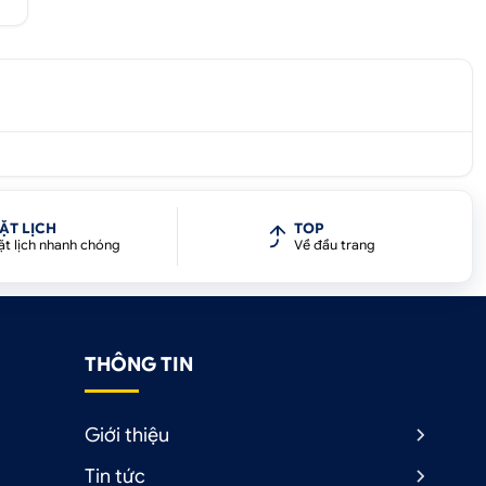
n
ẶT LỊCH
TOP
ặt lịch nhanh chóng
Về đầu trang
m
ọ
THÔNG TIN
g
Giới thiệu
Tin tức