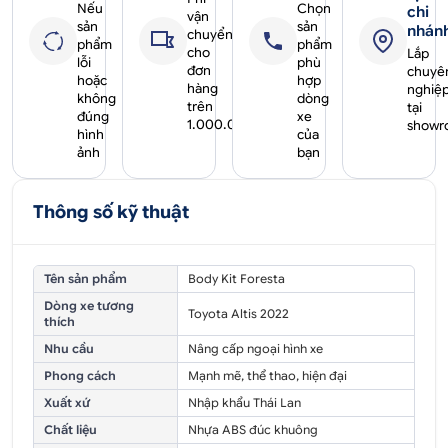
Nếu
Chọn
chi
vận
sản
sản
nhán
chuyển
phẩm
phẩm
cho
Lắp
lỗi
phù
đơn
chuyê
hoặc
hợp
hàng
nghiệ
không
dòng
trên
tại
đúng
xe
1.000.000₫
showr
hình
của
ảnh
bạn
Thông số kỹ thuật
Tên sản phẩm
Body Kit Foresta
Dòng xe tương
Toyota Altis 2022
thích
Nhu cầu
Nâng cấp ngoại hình xe
Phong cách
Mạnh mẽ, thể thao, hiện đại
Xuất xứ
Nhập khẩu Thái Lan
Chất liệu
Nhựa ABS đúc khuông