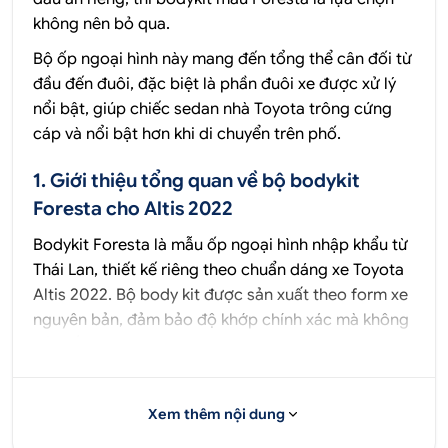
không nên bỏ qua.
Bộ ốp ngoại hình này mang đến tổng thể cân đối từ
đầu đến đuôi, đặc biệt là phần đuôi xe được xử lý
nổi bật, giúp chiếc sedan nhà Toyota trông cứng
cáp và nổi bật hơn khi di chuyển trên phố.
1. Giới thiệu tổng quan về bộ bodykit
Foresta cho Altis 2022
Bodykit Foresta là mẫu ốp ngoại hình nhập khẩu từ
Thái Lan, thiết kế riêng theo chuẩn dáng xe Toyota
Altis 2022.
Bộ body kit được sản xuất theo form xe
nguyên bản, đảm bảo độ khớp chính xác mà không
cần cắt khoét hay chỉnh sửa thân vỏ.
Toàn bộ chi tiết đều làm từ nhựa ABS đúc khuôn
định hình, có độ dẻo và độ bền cao, phù hợp với
Xem thêm nội dung
điều kiện sử dụng tại Việt Nam.