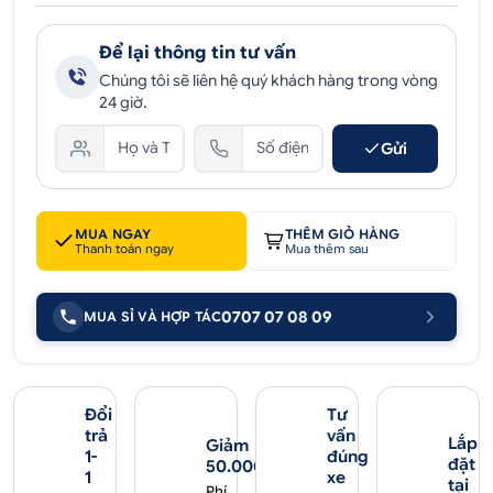
Để lại thông tin tư vấn
Chúng tôi sẽ liên hệ quý khách hàng trong vòng
24 giờ.
Gửi
MUA NGAY
THÊM GIỎ HÀNG
Thanh toán ngay
Mua thêm sau
0707 07 08 09
MUA SỈ VÀ HỢP TÁC
Đổi
Tư
trả
vấn
Lắp
Giảm
1-
đúng
đặt
50.000₫
1
xe
tại
Phí