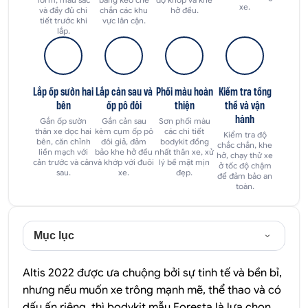
xe.
và đầy đủ chi
chắn các khu
hở đều.
tiết trước khi
vực lân cận.
lắp.
Lắp ốp sườn hai
Lắp cản sau và
Phối màu hoàn
Kiểm tra tổng
bên
ốp pô đôi
thiện
thể và vận
hành
Gắn ốp sườn
Gắn cản sau
Sơn phối màu
thân xe dọc hai
kèm cụm ốp pô
các chi tiết
Kiểm tra độ
bên, căn chỉnh
đôi giả, đảm
bodykit đồng
chắc chắn, khe
liền mạch với
bảo khe hở đều
nhất thân xe, xử
hở, chạy thử xe
cản trước và cản
và khớp với đuôi
lý bề mặt mịn
ở tốc độ chậm
sau.
xe.
đẹp.
để đảm bảo an
toàn.
Mục lục
Altis 2022 được ưa chuộng bởi sự tinh tế và bền bỉ,
nhưng nếu muốn xe trông mạnh mẽ, thể thao và có
dấu ấn riêng, thì bodykit mẫu Foresta là lựa chọn