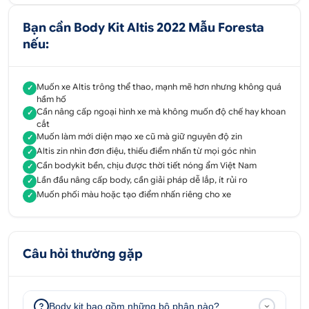
Bộ body kit được sản xuất theo form xe nguyên bản
Bạn cần Body Kit Altis 2022 Mẫu Foresta
nếu:
2. Các chi tiết nổi bật của Body kit Altis
2022 mẫu Foresta
Muốn xe Altis trông thể thao, mạnh mẽ hơn nhưng không quá
✓
Bộ bodykit Foresta cho Altis 2022 bao gồm đầy đủ
hầm hố
các chi tiết ốp trước - hông - sau, được thiết kế
Cần nâng cấp ngoại hình xe mà không muốn độ chế hay khoan
✓
cắt
đồng bộ thể thao. Tổng thể giúp xe trở nên cứng
Muốn làm mới diện mạo xe cũ mà giữ nguyên độ zin
✓
cáp hơn, cải thiện đáng kể cảm giác thị giác khi
Altis zin nhìn đơn điệu, thiếu điểm nhấn từ mọi góc nhìn
✓
nhìn từ mọi góc độ.
Cần bodykit bền, chịu được thời tiết nóng ẩm Việt Nam
✓
Lần đầu nâng cấp body, cần giải pháp dễ lắp, ít rủi ro
✓
Cản trước: Tạo hình góc cạnh, mở rộng hốc gió
Muốn phối màu hoặc tạo điểm nhấn riêng cho xe
✓
giúp phần đầu xe nhìn rộng và mạnh hơn. Các
đường gấp gãy dứt khoát giúp xe không còn
cảm giác đơn điệu.
Câu hỏi thường gặp
Ốp sườn thân xe: Thiết kế liền mạch, kéo dài sát
gầm giúp thân xe trông cứng cáp hơn. Phần
mép dưới được xử lý dứt khoát, tăng cảm giác
Body kit bao gồm những bộ phận nào?