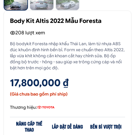
Body Kit Altis 2022 Mẫu Foresta
208
lượt xem
Bộ bodykit Foresta nhập khẩu Thái Lan, làm từ nhựa ABS
đúc khuôn định hình bền bỉ. Form xe chuẩn theo Altis 2022,
lắp vừa khít không cần khoan cắt hay chỉnh sửa. Bộ ốp
đồng bộ trước - hông - sau giúp xe trông cứng cáp và nổi
bật hơn trên mọi góc độ.
17,800,000 ₫
(Giá chưa bao gồm phí ship)
Thương hiệu:
NÂNG CẤP THỂ
LẮP ĐẶT DỄ DÀNG
BỀN BỈ VƯỢT TRỘI
THAO