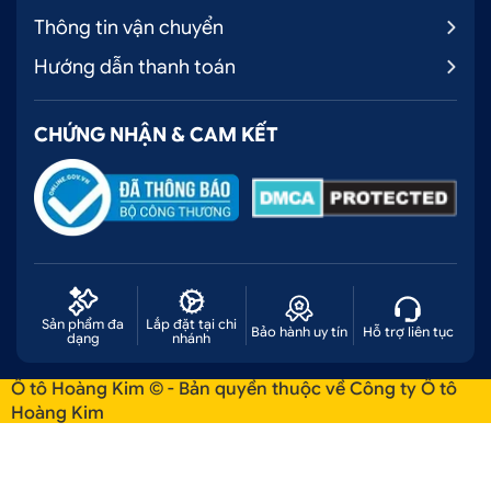
Thông tin vận chuyển
Hướng dẫn thanh toán
CHỨNG NHẬN & CAM KẾT
Sản phẩm đa
Lắp đặt tại chi
Bảo hành uy tín
Hỗ trợ liên tục
dạng
nhánh
Ô tô Hoàng Kim © - Bản quyền thuộc về Công ty Ô tô
Hoàng Kim