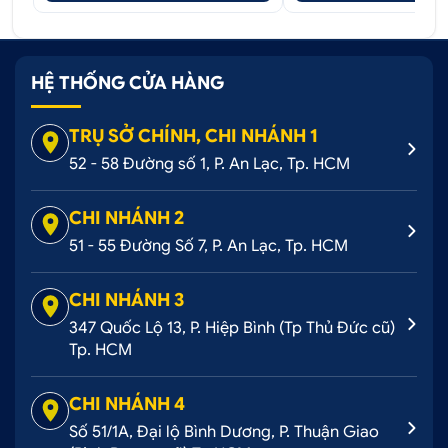
4. Ai nên lựa chọn bodykit Foresta cho
Altis 2022?
HỆ THỐNG CỬA HÀNG
Foresta là mẫu bodykit phù hợp với những khách
TRỤ SỞ CHÍNH, CHI NHÁNH 1
hàng muốn nâng cấp ngoại hình Altis theo hướng
mạnh mẽ và hiện đại nhưng vẫn giữ sự thanh lịch
52 - 58 Đường số 1, P. An Lạc, Tp. HCM
vốn có của dòng xe này. Bộ kit không quá hầm hố,
dễ phối màu, phù hợp cả cho xe gia đình, đi phố lẫn
CHI NHÁNH 2
khách hàng có gu thẩm mỹ rõ ràng.
51 - 55 Đường Số 7, P. An Lạc, Tp. HCM
Chủ xe muốn làm mới diện mạo xe mà không
ảnh hưởng đến độ zin.
CHI NHÁNH 3
347 Quốc Lộ 13, P. Hiệp Bình (Tp Thủ Đức cũ)
Người ưa chuộng phong cách thể thao vừa
Tp. HCM
phải, gọn gàng và tinh tế.
Phù hợp với khách hàng lần đầu nâng cấp body,
CHI NHÁNH 4
cần giải pháp dễ ứng dụng và ít rủi ro.
Số 51/1A, Đại lộ Bình Dương, P. Thuận Giao