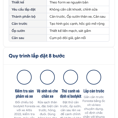
Thiết kế
Theo form xe nguyên bản
Yêu cầu lắp đặt
Không cần cắt khoét, chỉnh sửa
Thành phần bộ
Cản trước, Ốp sườn thân xe, Cản sau
Cản trước
Tạo hình góc cạnh, hốc gió mở rộng
Ốp sườn
Thiết kế liền mạch, sát gầm
Cản sau
Cụm pô đôi giả, gân nổi
Quy trình lắp đặt 8 bước
Kiểm tra sản
Vệ sinh và che
Thử canh và
Lắp cản trước
phẩm và xe
chắn xe
định vị bodykit
Gắn cản trước
Foresta bằng ốc
Đối chiếu bộ
Rửa sạch thân
Đặt thử cản
vít và keo
bodykit Foresta
xe, đặc biệt cản
trước, ốp sườn,
chuyên dụng,
với xe Altis
trước, hông,
cản sau lên xe
cố định chắc
2022, kiểm tra
đuôi. Dùng
để canh chỉnh
chắn với khung
form, màu sắc
băng keo che
độ khớp và khe