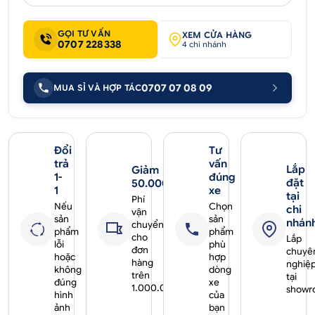
GỌI TƯ VẤN
XEM CỬA HÀNG
0707 228338
4 chi nhánh
0707 07 08 09
MUA SỈ VÀ HỢP TÁC
Đổi
Tư
trả
vấn
Lắp
Giảm
1-
đúng
đặt
50.000₫
1
xe
tại
Phí
Nếu
Chọn
chi
vận
sản
sản
nhán
chuyển
phẩm
phẩm
cho
Lắp
lỗi
phù
đơn
chuyê
hoặc
hợp
hàng
nghiệ
không
dòng
trên
tại
đúng
xe
1.000.000₫
showr
hình
của
ảnh
bạn