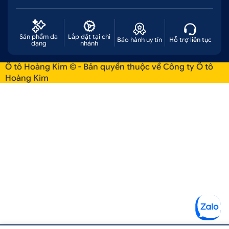
B, Q. Bình Tân, Tp. HCM
Chi nhánh 2: 51 - 55 Đường Số 7, P. An Lạc A, Q.
Bình Tân, Tp. HCM
Sản phẩm đa
Lắp đặt tại chi
Bảo hành uy tín
Hỗ trợ liên tục
dạng
nhánh
Chi nhánh 3: 347 Quốc Lộ 13, P. Hiệp Bình
Ô tô Hoàng Kim © - Bản quyền thuộc về Công ty Ô tô
Phước, Q. Thủ Đức, Tp. HCM
Hoàng Kim
Chi nhánh 4: Số 51/1A, Đại lộ Bình Dương, P.
Thuận Giao. TP. Thuận An, Bình Dương
Chi nhánh 5: 474 Đ. Lũy Bán Bích, Hòa Thạnh,
Tân Phú, Hồ Chí Minh
Chi nhánh 6: 82 Đường số 7, Bình Trị Đông B,
Bình Tân, Hồ Chí Minh