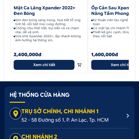
THẤT khác
Ốp Cản Sau Xpander 
Mặt Ca Lăng Xpander 2022+
Nâng Tầm Phong Cách
Đen Bóng
2. Các tính năng nổi bật
Kỹ thuật viên tay nghề cao l
Sơn đen bóng sang trọng, họa tiết tổ ong
toàn
tinh tế, nổi bật mọi cung đường.
Có mặt tại chi nhánh TP.HCM
Chống chịu thời tiết, bụi bẩn và va chạm
2.1. Ốp sườn xe khí động học
Thiết kế góc cạnh, tông đen b
nhẹ, dễ vệ sinh.
thao nổi bật
Vừa khít Xpander 2022+, lắp nhanh không
ảnh hưởng hệ thống zin.
Kéo dài dọc thân xe, ốp sườn Vizion tạo cảm giác
liền mạch, giúp chiếc xe trông thấp hơn và vững
2,400,000đ
1,600,000đ
chãi hơn, tăng tính khí động học. Đồng thời, nó còn
Xem chi tiết
Xem chi tiết
có thể hỗ trợ bảo vệ phần thân dưới xe khỏi những
va chạm nhẹ hoặc trầy xước từ đá văng, giữ gìn vẻ
đẹp nguyên bản của xe. Thiết kế này cũng bổ sung
thêm nét thể thao và mạnh mẽ cho tổng thể.
HỆ THỐNG CỬA HÀNG
2.2. Chất liệu cao cấp
TRỤ SỞ CHÍNH, CHI NHÁNH 1
Bộ body kit được sản xuất từ vật liệu bền bỉ nhựa
52 - 58 Đường số 1, P. An Lạc, Tp. HCM
ABS chất lượng cao. Điều này đảm bảo độ bền vượt
trội, khả năng chịu lực tốt và chống chịu được các
CHI NHÁNH 2
yếu tố thời tiết khắc nghiệt như nắng, mưa, bụi bẩn.