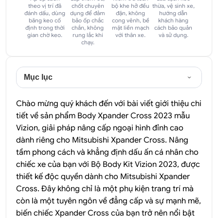
theo vị trí đã
chốt chuyên
bộ khe hở đều
thừa, vệ sinh xe,
đánh dấu, dùng
dụng để đảm
đặn, không
hướng dẫn
băng keo cố
bảo ốp chắc
cong vênh, bề
khách hàng
định trong thời
chắn, không
mặt liền mạch
cách bảo quản
gian chờ keo.
rung lắc khi
với thân xe.
và sử dụng.
chạy.
Mục lục
Chào mừng quý khách đến với bài viết giới thiệu chi
tiết về sản phẩm Body Xpander Cross 2023 mẫu
Vizion, giải pháp nâng cấp ngoại hình đỉnh cao
dành riêng cho Mitsubishi Xpander Cross. Nâng
tầm phong cách và khẳng định dấu ấn cá nhân cho
chiếc xe của bạn với Bộ Body Kit Vizion 2023, được
thiết kế độc quyền dành cho Mitsubishi Xpander
Cross. Đây không chỉ là một phụ kiện trang trí mà
còn là một tuyên ngôn về đẳng cấp và sự mạnh mẽ,
biến chiếc Xpander Cross của bạn trở nên nổi bật