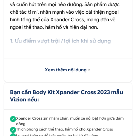
và cuốn hút trên mọi nẻo đường. Sản phẩm được
chế tác tỉ mỉ, nhấn mạnh vào việc cải thiện ngoại
hình tổng thể của Xpander Cross, mang đến vẻ
ngoài thể thao, hầm hố và hiện đại hơn.
1. Ưu điểm vượt trội / lợi ích khi sử dụng
1.1. Cá nhân hóa đỉnh cao
Bộ Body Kit Vizion 2023 cho phép bạn thể hiện
Xem thêm nội dung
phong cách độc đáo và cá tính riêng biệt. Biến
chiếc Xpander Cross của bạn thành một phiên bản
độc nhất, không thể nhầm lẫn giữa đám đông,
Bạn cần Body Kit Xpander Cross 2023 mẫu
khẳng định gu thẩm mỹ riêng của chủ sở hữu. Mỗi
Vizion nếu:
chi tiết đều góp phần tạo nên một tổng thể ấn
tượng, mang đậm dấu ấn cá nhân và sự khác biệt
rõ rệt.
Xpander Cross zin nhàm chán, muốn xe nổi bật hơn giữa đám
✓
đông
Thích phong cách thể thao, hầm hố cho Xpander Cross
✓
1.2. Nâng tầm thẩm mỹ
Lo ngại thân xe dễ trầy xước, hư hại từ đá văng