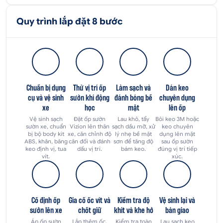
Quy trình lắp đặt 8 bước
Chuẩn bị dụng
Thử vị trí ốp
Làm sạch và
Dán keo
cụ và vệ sinh
sườn khí động
đánh bóng bề
chuyên dụng
xe
học
mặt
lên ốp
Vệ sinh sạch
Đặt ốp sườn
Lau khô, tẩy
Bôi keo 3M hoặc
sườn xe, chuẩn
Vizion lên thân
sạch dầu mỡ, xử
keo chuyên
bị bộ body kit
xe, căn chỉnh độ
lý nhẹ bề mặt
dụng lên mặt
ABS, khăn, băng
cân đối và đánh
sơn để tăng độ
sau ốp sườn
keo định vị, tua
dấu vị trí.
bám keo.
đúng vị trí tiếp
vít.
xúc.
Cố định ốp
Gia cố ốc vít và
Kiểm tra độ
Vệ sinh lại và
sườn lên xe
chốt giữ
khít và khe hở
bàn giao
Áp ốp sườn
Lắp thêm ốc,
Kiểm tra toàn
Lau sạch keo