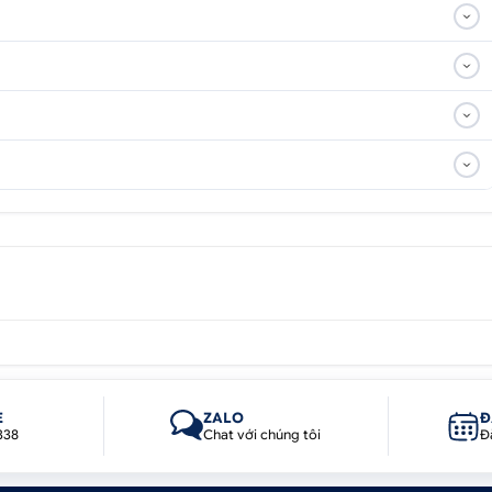
ận Giao, thị xã Thuận An, Tỉnh Bình Dương
E
ZALO
Đ
338
Chat với chúng tôi
Đ