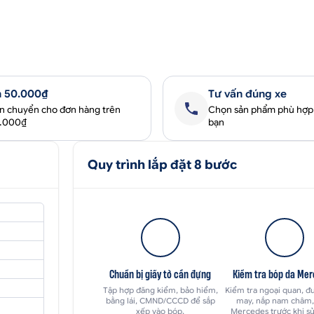
 50.000₫
Tư vấn đúng xe
ận chuyển cho đơn hàng trên
Chọn sản phẩm phù hợp
0.000₫
bạn
Quy trình lắp đặt 8 bước
Chuẩn bị giấy tờ cần đựng
Kiểm tra bóp da Me
Tập hợp đăng kiểm, bảo hiểm,
Kiểm tra ngoại quan, đ
bằng lái, CMND/CCCD để sắp
may, nắp nam châm,
xếp vào bóp.
Mercedes trước khi s