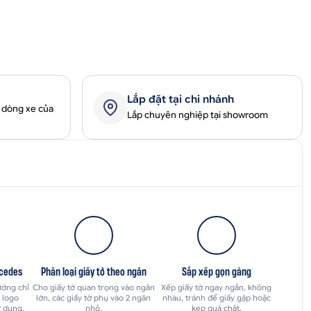
Lắp đặt tại chi nhánh
 dòng xe của
Lắp chuyên nghiệp tại showroom
rcedes
Phân loại giấy tờ theo ngăn
Sắp xếp gọn gàng
ường chỉ
Cho giấy tờ quan trọng vào ngăn
Xếp giấy tờ ngay ngắn, không
 logo
lớn, các giấy tờ phụ vào 2 ngăn
nhàu, tránh để giấy gập hoặc
ử dụng.
nhỏ.
kẹp quá chật.