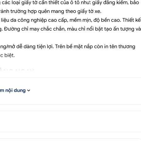
các loại giấy tờ cần thiết của ô tô như: giấy đăng kiểm, bảo
tránh trường hợp quên mang theo giấy tờ xe.
liệu da công nghiệp cao cấp, mềm mịn, độ bền cao. Thiết kế
ng. Đường chỉ may chắc chắn, màu chỉ nổi bật tạo ấn tượng và
g/mở dễ dàng tiện lợi. Trên bề mặt nắp còn in tên thương
c biệt.
ÀNG NGAY
 228 338
m nội dung
.Bình Trị Đông B, Q.Bình Tân, Tp.HCM
An Lạc A, Q.Bình Tân, Tp.HCM
Bình Phước, Q.Thủ Đức,
Tp.HCM