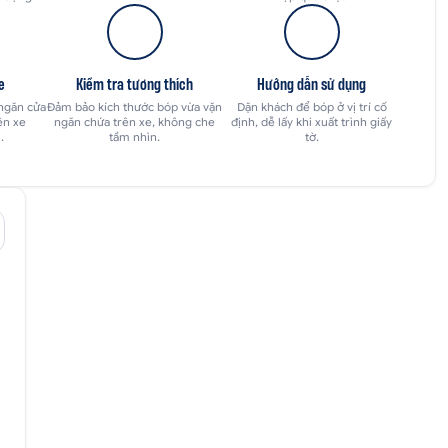
e
Kiểm tra tương thích
Hướng dẫn sử dụng
 ngăn cửa
Đảm bảo kích thước bóp vừa vặn
Dặn khách để bóp ở vị trí cố
ên xe
ngăn chứa trên xe, không che
định, dễ lấy khi xuất trình giấy
.
tầm nhìn.
tờ.