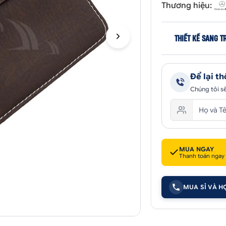
Thương hiệu:
THIẾT KẾ SANG T
Để lại th
Chúng tôi sẽ
MUA NGAY
Thanh toán ngay
MUA SỈ VÀ H