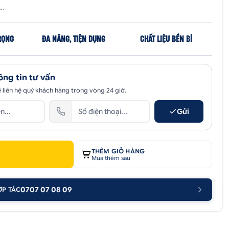
RỌNG
ĐA NĂNG, TIỆN DỤNG
CHẤT LIỆU BỀN BỈ
ông tin tư vấn
 liên hệ quý khách hàng trong vòng 24 giờ.
Gửi
THÊM GIỎ HÀNG
Mua thêm sau
0707 07 08 09
ỢP TÁC