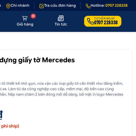
phẩm lỗi hoặc không đúng hình ảnh
Chi nhánh
Tra cứu đơn hàng
•
Giảm 50.000₫ phí vận chuyển cho 
Hotline:
0707 228338
0
TƯ VẤN NGAY
0707 228338
Giỏ hàng
Tin tức
 đựng giấy tờ Mercedes
tô thiết kế nhỏ gọn, vừa vặn các loại giấy tờ cần thiết như đăng kiểm,
ái xe. Làm từ da công nghiệp cao cấp, mềm mại, độ bền cao cùng
hắn. Nắp nam châm 2 bên đóng mở dễ dàng, bề mặt in logo Mercedes
₫
phí ship)