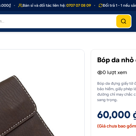
0₫
•
Bán sỉ và đối tác liên hệ:
0707 07 08 09
•
Đổi trả 1 - 1 nếu sản 
Bóp da nhỏ
0
lượt xem
Bóp da đựng giấy tờ ô 
bảo hiểm, giấy phép l
đường chỉ may chắc c
sang trọng.
60,000 
(Giá chưa bao gồm 