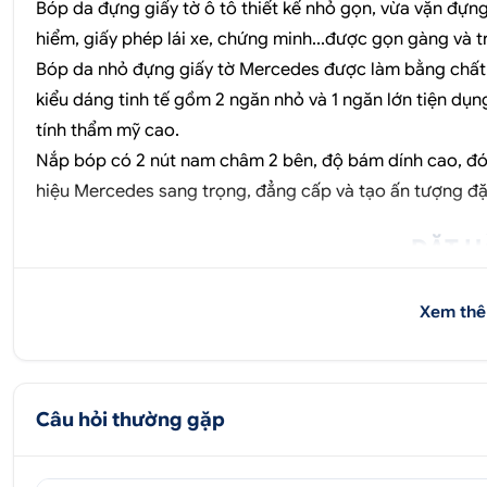
Bóp da đựng giấy tờ ô tô thiết kế nhỏ gọn, vừa vặn đựng 
hiểm, giấy phép lái xe, chứng minh...được gọn gàng và 
Bóp da nhỏ đựng giấy tờ Mercedes được làm bằng chất 
kiểu dáng tinh tế gồm 2 ngăn nhỏ và 1 ngăn lớn tiện dụ
tính thẩm mỹ cao.
Nắp bóp có 2 nút nam châm 2 bên, độ bám dính cao, đón
hiệu Mercedes sang trọng, đẳng cấp và tạo ấn tượng đặ
ĐẶT H
0707
Xem thê
Địa chỉ:
52 - 58 Đường số 1, P
51 - 55 Đường số 7, P.
Câu hỏi thường gặp
347 Quốc lộ 13, P. Hiệp 