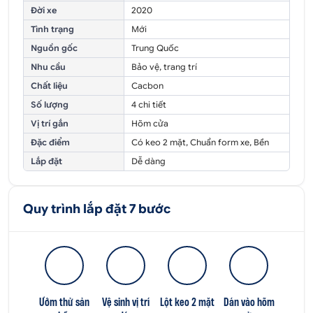
Đời xe
2020
Tình trạng
Mới
Nguồn gốc
Trung Quốc
Nhu cầu
Bảo vệ, trang trí
Chất liệu
Cacbon
Số lượng
4 chi tiết
Vị trí gắn
Hõm cửa
Đặc điểm
Có keo 2 mặt, Chuẩn form xe, Bền
Lắp đặt
Dễ dàng
Quy trình lắp đặt 7 bước
Ướm thử sản
Vệ sinh vị trí
Lột keo 2 mặt
Dán vào hõm