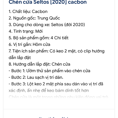
Chén cửa Seltos [2020] cacbon
1. Chất liệu: Cacbon
2. Nguồn gốc: Trung Quốc
3. Dùng cho dòng xe: Seltos (đời 2020)
4. Tình trạng: Mới
5. Bộ sản phẩm gồm: 4 Chi tiết
6. Vị trí gắn: Hõm cửa
7. Tiện ích sản phẩm: Có keo 2 mặt, có clip hướng
dẫn lắp đặt
8. Hướng dẫn lắp đặt: Chén cửa
- Bước 1: Ướm thử sản phẩm vào chén cửa
- Bước 2: Lau sạch vị trí dán.
- Bước 3: Lột keo 2 mặt phía sau dán vào vị trí đã
xác định, ấn nhẹ để keo bám dính tốt hơn
Chén cửa là một trong những phụ kiện đóng vai trò
quan trọng không thể thiếu có tác dụng bảo vệ
hõm cửa ô tô tránh những va chạm trực tiếp khi
đóng/ mở cửa do những va quẹt với móng tay, đồ