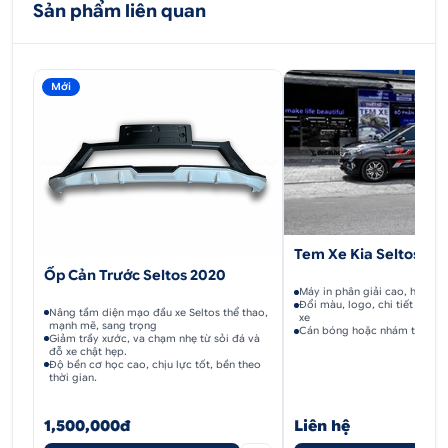
Sản phẩm liên quan
Mới
Tem Xe Kia Seltos - K
Ốp Cản Trước Seltos 2020
Máy in phân giải cao, hình sắ
Đổi màu, logo, chi tiết theo 
Nâng tầm diện mạo đầu xe Seltos thể thao,
xe
mạnh mẽ, sang trọng
Cán bóng hoặc nhám tùy pho
Giảm trầy xước, va chạm nhẹ từ sỏi đá và
đỗ xe chật hẹp.
Độ bền cơ học cao, chịu lực tốt, bền theo
thời gian.
1,500,000đ
Liên hệ