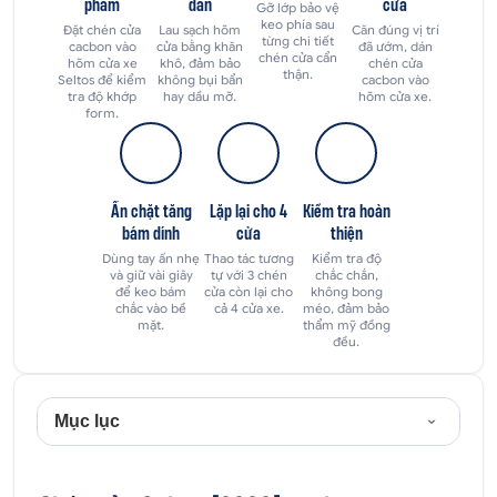
phẩm
dán
cửa
Gỡ lớp bảo vệ
keo phía sau
Đặt chén cửa
Lau sạch hõm
Căn đúng vị trí
từng chi tiết
cacbon vào
cửa bằng khăn
đã ướm, dán
chén cửa cẩn
hõm cửa xe
khô, đảm bảo
chén cửa
thận.
Seltos để kiểm
không bụi bẩn
cacbon vào
tra độ khớp
hay dầu mỡ.
hõm cửa xe.
form.
Ấn chặt tăng
Lặp lại cho 4
Kiểm tra hoàn
bám dính
cửa
thiện
Dùng tay ấn nhẹ
Thao tác tương
Kiểm tra độ
và giữ vài giây
tự với 3 chén
chắc chắn,
để keo bám
cửa còn lại cho
không bong
chắc vào bề
cả 4 cửa xe.
méo, đảm bảo
mặt.
thẩm mỹ đồng
đều.
Mục lục