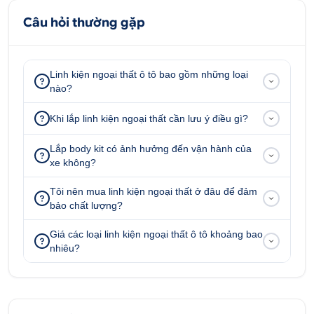
nhất thị trường.
Câu hỏi thường gặp
Tư vấn - Hỗ trợ sản phẩm
0707 228 338
Linh kiện ngoại thất ô tô bao gồm những loại
nào?
Địa chỉ: 52 - 58 Đường số 1, P.Bình Trị Đông B,
Khi lắp linh kiện ngoại thất cần lưu ý điều gì?
Q.Bình Tân, Tp.HCM
51 - 55 Đường số 7, P.An Lạc A, Q.Bình Tân, Tp.HCM
Lắp body kit có ảnh hưởng đến vận hành của
xe không?
347 Quốc lộ 13, P. Hiệp Bình Phước, Q.Thủ Đức,
Tp.HCM
Tôi nên mua linh kiện ngoại thất ở đâu để đảm
bảo chất lượng?
51/1A Đại lộ Bình Dương, KP.Bình Giao, P.Thuận Giao, T
Giá các loại linh kiện ngoại thất ô tô khoảng bao
nhiêu?