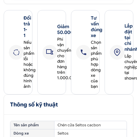
Đổi
Tư
trả
vấn
Lắp
Giảm
1-
đúng
đặt
50.000₫
1
xe
tại
Phí
Nếu
Chọn
chi
vận
sản
sản
nhán
chuyển
phẩm
phẩm
cho
Lắp
lỗi
phù
đơn
chuyê
hoặc
hợp
hàng
nghiệ
không
dòng
trên
tại
đúng
xe
1.000.000₫
showr
hình
của
ảnh
bạn
Thông số kỹ thuật
Tên sản phẩm
Chén cửa Seltos cacbon
Dòng xe
Seltos