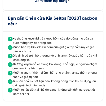
Xem thêm nội dung
trang sức làm trầy xước. Nếu để càng lâu cửa xe bị
trầy xước càng nhiều, làm ảnh hưởng đến giá trị
thẩm mỹ xế hộp đáng kể.
Bạn cần Chén cửa Kia Seltos [2020] cacbon
Chén cửa Seltos được làm bằng chất liệu cacbon
nếu:
đảm bảo chất lượng tốt, không bị bong tróc trong
quá trình sử dụng. Phụ kiện thiết kế chuẩn form xe
Xe thường xuyên bị trầy xước hõm cửa do đóng mở cửa va
✓
Seltos đời 2020 nên ôm sát theo từng chi tiết,
quẹt móng tay, đồ trang sức
đường cong hõm cửa xe zin.
Muốn bảo vệ lớp sơn zin hõm cửa giữ giá trị thẩm mỹ và giá
✓
bán lại cho xe
Sản phẩm không chỉ có tác dụng bảo vệ mà còn
Gia đình có trẻ nhỏ thường vô tình làm trầy xước hõm cửa khi
✓
giúp trang trí, tạo điểm nhấn cho phần thân xe trở
lên xuống xe
nên cuốn hút và giá trị hơn.
Thường xuyên đỗ xe trong bãi đông, chỗ hẹp, lo ngại va chạm
✓
cửa xe với xe bên cạnh
Mặt sau mỗi chi tiết phụ kiện đều có sẵn keo 2 mặt
Muốn trang trí thêm điểm nhấn cho phần thân xe thêm phong
✓
chuyên dụng, độ bám dính chắc chắn, chịu ảnh
cách và giá trị hơn
Tìm sản phẩm chất liệu bền, không bong tróc khi sử dụng lâu
hưởng của điều kiện thời tiết tốt, không bong tróc
✓
dài ngoài trời nắng mưa
trong quá trình sử dụng. Lắp đặt dễ dàng, quý
Muốn tự lắp đặt tại nhà dễ dàng, không cần đến garage, tiết
✓
khách có thể tự mua về lắp đặt tại nhà.
kiệm chi phí
Sản phẩm nhập khẩu trực tiếp 100%, không qua bất
kỳ khâu trung gian nào, đảm bảo chất lượng, giá tốt