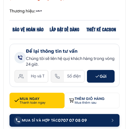
Thương hiệu:
BẢO VỆ HOÀN HẢO
LẮP ĐẶT DỄ DÀNG
THIẾT KẾ CACBON
Để lại thông tin tư vấn
Chúng tôi sẽ liên hệ quý khách hàng trong vòng
24 giờ.
Gửi
MUA NGAY
THÊM GIỎ HÀNG
Thanh toán ngay
Mua thêm sau
0707 07 08 09
MUA SỈ VÀ HỢP TÁC