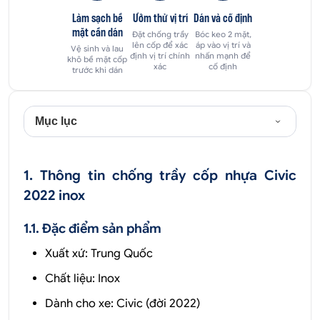
Làm sạch bề
Ướm thử vị trí
Dán và cố định
mặt cần dán
Đặt chống trầy
Bóc keo 2 mặt,
lên cốp để xác
áp vào vị trí và
Vệ sinh và lau
định vị trí chính
nhấn mạnh để
khô bề mặt cốp
xác
cố định
trước khi dán
Mục lục
1. Thông tin chống trầy cốp nhựa Civic
2022 inox
1.1. Đặc điểm sản phẩm
Xuất xứ: Trung Quốc
Chất liệu: Inox
Dành cho xe: Civic (đời 2022)