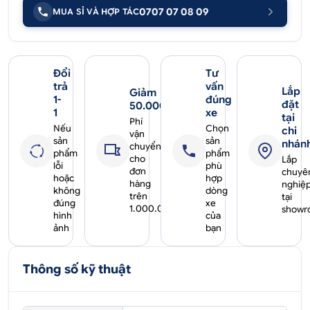
0707 07 08 09
MUA SỈ VÀ HỢP TÁC
Đổi
Tư
trả
vấn
Lắp
Giảm
1-
đúng
đặt
50.000₫
1
xe
tại
Phí
Nếu
Chọn
chi
vận
sản
sản
nhán
chuyển
phẩm
phẩm
cho
Lắp
lỗi
phù
đơn
chuyê
hoặc
hợp
hàng
nghiệ
không
dòng
trên
tại
đúng
xe
1.000.000₫
showr
hình
của
ảnh
bạn
Thông số kỹ thuật