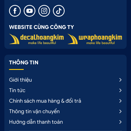
khảo và tư vấn mua sản phẩm khách hàng có thể
thực hiện theo 1 trong 3 cách sau:
CÁCH 1: ĐẶT HÀNG QUA SỐ HOTLINE: 0707
WEBSITE CÙNG CÔNG TY
228 338
CÁCH 2: MUA HÀNG TRÊN WEBSITE:
OTOHOANGKIM.COM
CÁCH 3: MUA HÀNG TRỰC TIẾP TẠI CỬA
THÔNG TIN
HÀNG
Giới thiệu
Ô tô Hoàng Kim cung cấp sỉ và lẻ phụ kiện nâng
Tin tức
cấp ô tô chuyên nghiệp
Chính sách mua hàng & đổi trả
Thông tin vận chuyển
Hướng dẫn thanh toán