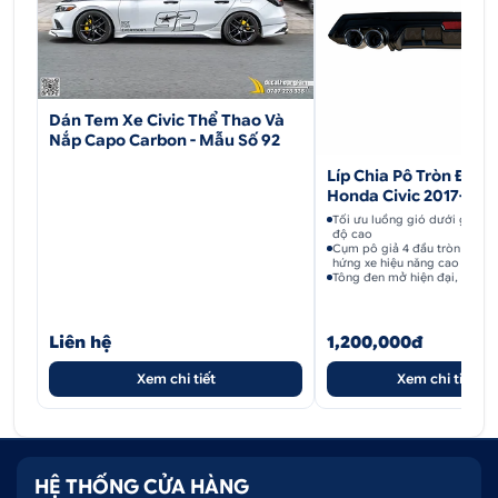
đang sở hữu với những dòng xe cùng loại trên
thị trường.
Chống trơn trượt:
Bề mặt chống trầy cốp
nhựa Civic 2022 inox với các chi tiết nổi giúp
Dán Tem Xe Civic Thể Thao Và
Nắp Capo Carbon - Mẫu Số 92
chống trơn trượt hỗ trợ cho việc vận chuyển đồ
lên xuống cốp xe được dễ dàng.
Líp Chia Pô Tròn Đen
Honda Civic 2017-202
1.3. Hướng dẫn lắp đặt chống trầy cốp nhựa
Tối ưu luồng gió dưới gầm x
độ cao
Civic 2022 inox
Cụm pô giả 4 đầu tròn đối x
hứng xe hiệu năng cao
Tông đen mở hiện đại, hợp n
Bước 1:
Làm sạch bề mặt cần dán.
Bước 2:
Ướm lên đúng vị trí cần dán
Liên hệ
1,200,000đ
Bước 3:
Tháo keo 2 mặt phía sau phụ kiện, áp
Xem chi tiết
Xem chi tiết
chính xác vào vị trí dán, nhấn mạnh để cố định
chống trầy cốp vào cốp sau xe.
HỆ THỐNG CỬA HÀNG