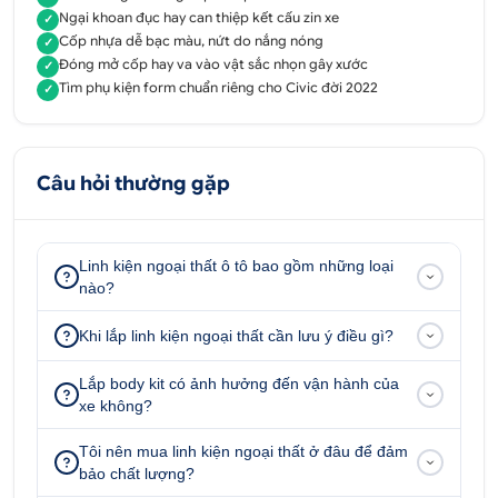
Ngại khoan đục hay can thiệp kết cấu zin xe
✓
Chống trầy cốp nhựa Civic 2022 inox cao cấp
Cốp nhựa dễ bạc màu, nứt do nắng nóng
✓
Đóng mở cốp hay va vào vật sắc nhọn gây xước
✓
Những va chạm trong quá trình vận chuyển đồ đạc
Tìm phụ kiện form chuẩn riêng cho Civic đời 2022
✓
và hàng hóa ra vào cốp sẽ gây tình trạng trầy xước
và bong tróc cốp ngoài của xe. Vì vậy, sử dụng phụ
kiện
chống trầy cốp nhựa Civic 2022 inox
, thiết
Câu hỏi thường gặp
kế chuẩn form ôm khít theo cấu trúc bậc cốp phần
nhựa giúp bảo vệ, chống trầy xước, xuống cấp bậc
cốp xe.
Linh kiện ngoại thất ô tô bao gồm những loại
Bên cạnh, lắp chống trầy cốp nhựa Civic 2022 inox
nào?
còn nâng cao tính thẩm mỹ về ngoại hình, giúp
Khi lắp linh kiện ngoại thất cần lưu ý điều gì?
chiếc ô tô của bạn có một dáng vẻ cứng cáp, chắc
chắn hơn, tạo điểm nhấn nổi bật thu hút mọi ánh
Lắp body kit có ảnh hưởng đến vận hành của
nhìn. Phụ kiện chống trầy cốp nhựa Civic có sẵn
xe không?
keo 2 mặt phía sau, lắp đặt dễ dàng, nhanh chóng
không ảnh hưởng đến cấu trúc của xe.
Tôi nên mua linh kiện ngoại thất ở đâu để đảm
bảo chất lượng?