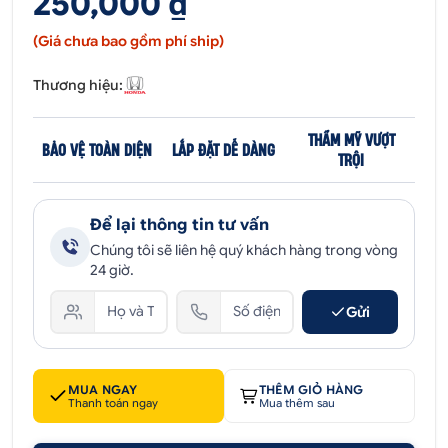
250,000 ₫
(Giá chưa bao gồm phí ship)
Thương hiệu:
THẨM MỸ VƯỢT
BẢO VỆ TOÀN DIỆN
LẮP ĐẶT DỄ DÀNG
TRỘI
Để lại thông tin tư vấn
Chúng tôi sẽ liên hệ quý khách hàng trong vòng
24 giờ.
Gửi
MUA NGAY
THÊM GIỎ HÀNG
Thanh toán ngay
Mua thêm sau