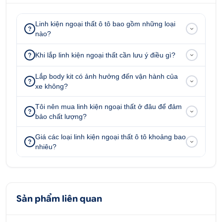
phụ kiện đèn, viền đèn sau, Đồ chơi xe Peugeot,
Các sản phẩm vệ sinh, chăm sóc xe,... của tất cả
Linh kiện ngoại thất ô tô bao gồm những loại
các hãng xe có trên thị trường với giá tốt nhất.
nào?
Khi lắp linh kiện ngoại thất cần lưu ý điều gì?
ĐẶT HÀNG NGAY
0707 228 338
Lắp body kit có ảnh hưởng đến vận hành của
xe không?
Địa chỉ:
52 - 58 Đường số 1, P.Bình Trị Đông B,
Tôi nên mua linh kiện ngoại thất ở đâu để đảm
Q.Bình Tân, Tp.HCM
bảo chất lượng?
51 - 55 Đường số 7, P.An Lạc A, Q.Bình Tân, Tp.HCM
Giá các loại linh kiện ngoại thất ô tô khoảng bao
347 Quốc lộ 13, P. Hiệp Bình Phước, Q.Thủ Đức,
nhiêu?
Tp.HCM
51/1A Đại lộ Bình Dương, phường Thuận Giao, thị xã
Thuận An, Tỉnh Bình Dương
Sản phẩm liên quan