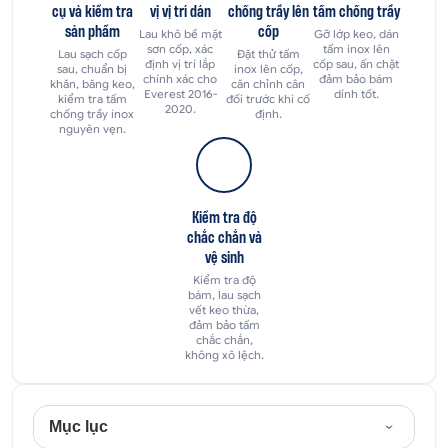
cụ và kiểm tra
vị vị trí dán
chống trầy lên
tấm chống trầy
sản phẩm
cốp
Lau khô bề mặt
Gỡ lớp keo, dán
sơn cốp, xác
tấm inox lên
Lau sạch cốp
Đặt thử tấm
định vị trí lắp
cốp sau, ấn chặt
sau, chuẩn bị
inox lên cốp,
chính xác cho
đảm bảo bám
khăn, băng keo,
căn chỉnh cân
Everest 2016-
dính tốt.
kiểm tra tấm
đối trước khi cố
2020.
chống trầy inox
định.
nguyên vẹn.
Kiểm tra độ
chắc chắn và
vệ sinh
Kiểm tra độ
bám, lau sạch
vết keo thừa,
đảm bảo tấm
chắc chắn,
không xô lệch.
Mục lục