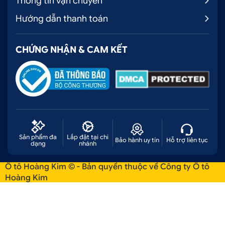
Thông tin vận chuyển
Hướng dẫn thanh toán
CHỨNG NHẬN & CAM KẾT
Sản phẩm đa
Lắp đặt tại chi
Bảo hành uy tín
Hỗ trợ liên tục
dạng
nhánh
Ô tô Hoàng Kim © - Bản quyền thuộc về Công ty Ô tô
Hoàng Kim