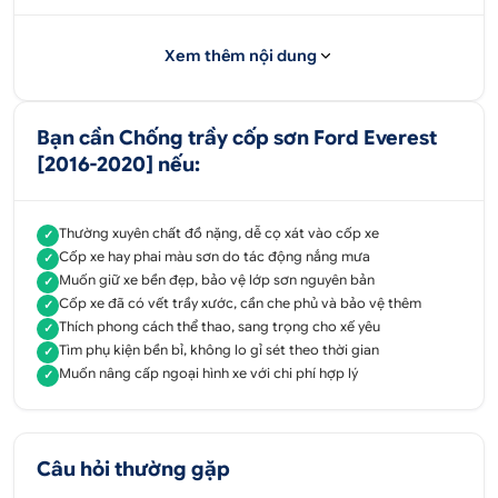
bảo đáp ứng những yêu cầu về thẩm mỹ của người
sử dụng.
Xem thêm nội dung
Khi lắp đặt thêm phụ kiện này sẽ mang đến tính
thẩm mỹ cao cho ngoại hình chiếc xế yêu. Và sản
phẩm còn mang vẻ tươi mới, một diện mạo đầy
Bạn cần Chống trầy cốp sơn Ford Everest
sang trọng và hiện đại, tạo nên điểm nhấn vô cùng
[2016-2020] nếu:
ấn tượng cho phía sau chiếc xe.
Chống trầy cốp sơn Everest 2017 được làm từ inox
Thường xuyên chất đồ nặng, dễ cọ xát vào cốp xe
✓
cao cấp, tạo sự sang trọng hơn cho các chi tiết
Cốp xe hay phai màu sơn do tác động nắng mưa
✓
trên xe. Do đó, sản phẩm này có khả năng chống
Muốn giữ xe bền đẹp, bảo vệ lớp sơn nguyên bản
✓
trầy xước, chống nắng, không bị phai màu hay rạn
Cốp xe đã có vết trầy xước, cần che phủ và bảo vệ thêm
✓
nứt phần sơn của cốp sau thời gian dài sử dụng.
Thích phong cách thể thao, sang trọng cho xế yêu
✓
Tìm phụ kiện bền bỉ, không lo gỉ sét theo thời gian
Sản phẩm chống trầy cốp sơn này được cung cấp
✓
Muốn nâng cấp ngoại hình xe với chi phí hợp lý
✓
tại Ô Tô Hoàng Kim đảm bảo chất lượng, giá tốt
nhất trên thị trường.
Ô Tô Hoàng Kim còn cung cấp sỉ đồ chơi ô tô khác
như: Chén cửa, Tay cửa, Bệ bước sơn, bệ bước
Câu hỏi thường gặp
ngoài, bệ bước nhựa, Ốp nắp xăng các loại xe, Các