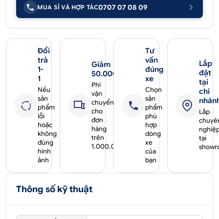
0707 07 08 09
MUA SỈ VÀ HỢP TÁC
Đổi
Tư
trả
vấn
Lắp
Giảm
1-
đúng
đặt
50.000₫
1
xe
tại
Phí
Nếu
Chọn
chi
vận
sản
sản
nhán
chuyển
phẩm
phẩm
cho
Lắp
lỗi
phù
đơn
chuyê
hoặc
hợp
hàng
nghiệ
không
dòng
trên
tại
đúng
xe
1.000.000₫
showr
hình
của
ảnh
bạn
Thông số kỹ thuật