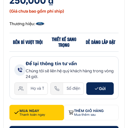
250,000 ₫
(Giá chưa bao gồm phí ship)
Thương hiệu:
THIẾT KẾ SANG
BỀN BỈ VƯỢT TRỘI
DỄ DÀNG LẮP ĐẶT
TRỌNG
Để lại thông tin tư vấn
Chúng tôi sẽ liên hệ quý khách hàng trong vòng
24 giờ.
Gửi
MUA NGAY
THÊM GIỎ HÀNG
Thanh toán ngay
Mua thêm sau