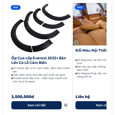
Mới
Mới
Đổi Màu Nội Thất Eve
Ốp Cua Lốp Everest 2022+ Bản
Vô lăng bọc da thủ công, cầ
Lớn Có Lỗ Cảm Biến
trơn
Sàn da cao cấp chống thấm 
Lỗ khoét sẵn vị trí cảm biến, đảm bảo chính
bám bẩn
xác
Da Nappa King nâu cam quả
Che chắn nước bùn đá, giữ sườn xe sạch
dáng êm ái
Pocket style đen mờ - diện mạo mạnh mẽ
cho Ford Everest.
3,500,000đ
Liên hệ
Xem chi tiết
Xem chi tiết