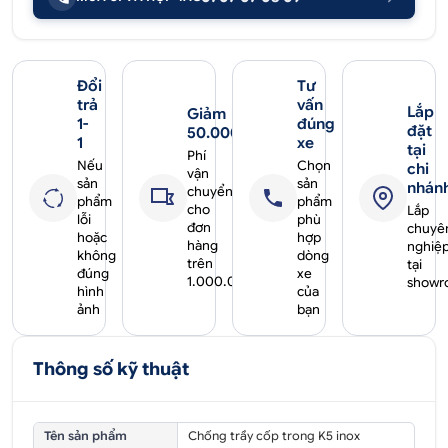
Đổi
Tư
trả
vấn
Lắp
Giảm
1-
đúng
đặt
50.000₫
1
xe
tại
Phí
Nếu
Chọn
chi
vận
sản
sản
nhán
chuyển
phẩm
phẩm
cho
Lắp
lỗi
phù
đơn
chuyê
hoặc
hợp
hàng
nghiệ
không
dòng
trên
tại
đúng
xe
1.000.000₫
showr
hình
của
ảnh
bạn
Thông số kỹ thuật
Tên sản phẩm
Chống trầy cốp trong K5 inox