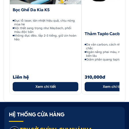
Bọc Ghế Da Kia K5
Đục lỗ laser, tản nhiệt hiệu quả, chịu nóng
mùa hè
Nội thất sang trọng như Maybach, phối
màu độc bản
Thảm Taplo Cacbon K
Không đục đẽo, lắp 2-3 tiếng, giữ zin hoàn
hảo
Da vân carbon, cách nhiệt, đ
chắc
Ngăn nắng phai màu, nứt nẻ,
bền lâu
Giảm phản quang taplo lên kí
Liên hệ
310,000đ
Xem chi tiết
Xem chi tiết
HỆ THỐNG CỬA HÀNG