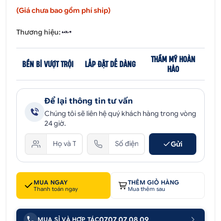
(Giá chưa bao gồm phí ship)
Thương hiệu:
THẨM MỸ HOÀN
BỀN BỈ VƯỢT TRỘI
LẮP ĐẶT DỄ DÀNG
HẢO
Để lại thông tin tư vấn
Chúng tôi sẽ liên hệ quý khách hàng trong vòng
24 giờ.
Gửi
MUA NGAY
THÊM GIỎ HÀNG
Thanh toán ngay
Mua thêm sau
0707 07 08 09
MUA SỈ VÀ HỢP TÁC