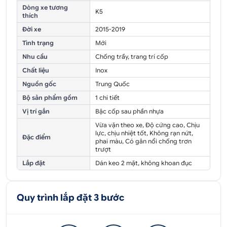
Dòng xe tương
K5
thích
Đời xe
2015-2019
Tình trạng
Mới
Nhu cầu
Chống trầy, trang trí cốp
Chất liệu
Inox
Nguồn gốc
Trung Quốc
Bộ sản phẩm gồm
1 chi tiết
Vị trí gắn
Bậc cốp sau phần nhựa
Vừa vặn theo xe, Độ cứng cao, Chịu
lực, chịu nhiệt tốt, Không rạn nứt,
Đặc điểm
phai màu, Có gân nổi chống trơn
trượt
Lắp đặt
Dán keo 2 mặt, không khoan đục
Quy trình lắp đặt 3 bước