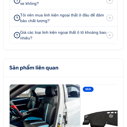
xe không?
Địa chỉ:
52 - 58 Đường số 1, P.Bình Trị Đông B,
Q.Bình Tân, Tp.HCM
Tôi nên mua linh kiện ngoại thất ở đâu để đảm
bảo chất lượng?
51 - 55 Đường số 7, P.An Lạc A, Q.Bình Tân, Tp.HCM
347 Quốc lộ 13, P. Hiệp Bình Phước, Q.Thủ Đức,
Giá các loại linh kiện ngoại thất ô tô khoảng bao
nhiêu?
Tp.HCM
51/1A Đại lộ Bình Dương Khu Phố Bình Giao, P.Thuận
Giao, X.Thuận An, Bình Dương.
Sản phẩm liên quan
Mới