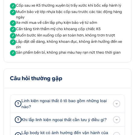
màu trong quá trình sử dụng.
Cốp sau xe K5 thường xuyên bị trầy xước khi bốc xếp hành lý
✓
Từng đường nét phụ kiện được thiết kế rất tinh tế,
Muốn bảo vệ lớp nhựa bậc cốp sau trước các tác động hàng
✓
ngày
bắt mắt làm tăng thêm nét sang trọng, hiện đại cho
Xe mới mua về cần lắp phụ kiện bảo vệ từ sớm
✓
chiếc K5. Trên bề mặt chống trầy cốp còn có các
Cần tăng tính thẩm mỹ cho khoang cốp chiếc K5
✓
đường gân nổi có tác dụng chống trơn trượt, tạo
Muốn bước lên xuống cốp an toàn hơn, không trơn trượt
✓
thành bệ đỡ chắc chắn để vận chuyển hành lý lên
Lắp đặt dễ dàng, không khoan đục, không ảnh hưởng đến xe
✓
zin
xuống được dễ dàng hơn.
Sản phẩm bền bỉ, không phai màu hay rạn nứt theo thời gian
✓
Lắp đặt đơn giản, kết hợp sử dụng keo dán 2 mặt
cao cấp, không cần khoan đục hay tác động tới bất
kỳ bộ phận nào của xe đảm bảo mang lại vẻ đẹp
Câu hỏi thường gặp
thẩm mỹ cao.
Hãy lắp chống trầy cốp trong K5 kết hợp với chống
trầy cốp ngoài để mang lại hiệu quả bảo vệ và nâng
Linh kiện ngoại thất ô tô bao gồm những loại
cấp diện mạo xế cưng của mình nhé.
nào?
ĐẶT HÀNG NGAY
Khi lắp linh kiện ngoại thất cần lưu ý điều gì?
0707 183 868
Lắp body kit có ảnh hưởng đến vận hành của