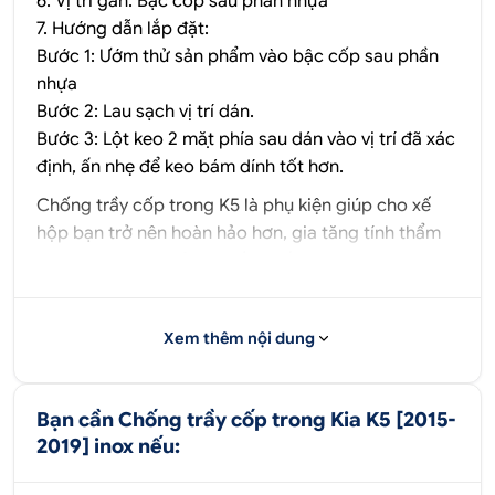
6. Vị trí gắn: Bậc cốp sau phần nhựa
7. Hướng dẫn lắp đặt:
Bước 1: Ướm thử sản phẩm vào bậc cốp sau phần
nhựa
Bước 2: Lau sạch vị trí dán.
Bước 3: Lột keo 2 mặt phía sau dán vào vị trí đã xác
định, ấn nhẹ để keo bám dính tốt hơn.
Chống trầy cốp trong K5 là phụ kiện giúp cho xế
hộp bạn trở nên hoàn hảo hơn, gia tăng tính thẩm
mỹ, không bị hư hỏng xuống cấp do thường xuyên
chịu ảnh hưởng của ngoại lực trực tiếp. Vì vậy, lắp
chống trầy cốp là một trong những phụ kiện quan
Xem thêm nội dung
trọng mà bạn nên lắp ngay khi mới mua xe về nhé.
Phụ kiện chống trầy cốp trong K5 2015-2019 được
ốp vừa vặn theo xe ăn khớp từng chi tiết mang lại
Bạn cần Chống trầy cốp trong Kia K5 [2015-
vẻ đẹp thẩm mỹ cao. Bên cạnh, sản phẩm được làm
2019] inox nếu:
bằng inox nên càng gia tăng độ cứng cao, khả
năng chịu lực, chịu nhiệt tốt, không bị rạn nứt, phai