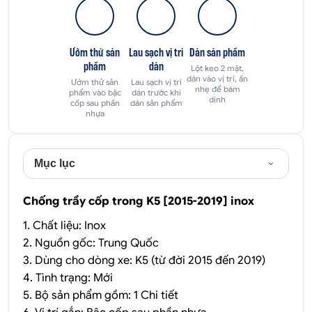
Ướm thử sản
Lau sạch vị trí
Dán sản phẩm
phẩm
dán
Lột keo 2 mặt,
dán vào vị trí, ấn
Ướm thử sản
Lau sạch vị trí
nhẹ để bám
phẩm vào bậc
dán trước khi
dính
cốp sau phần
dán sản phẩm
nhựa
Mục lục
Chống trầy cốp trong K5 [2015-2019] inox
1. Chất liệu: Inox
2. Nguồn gốc: Trung Quốc
3. Dùng cho dòng xe: K5 (từ đời 2015 đến 2019)
4. Tình trạng: Mới
5. Bộ sản phẩm gồm: 1 Chi tiết