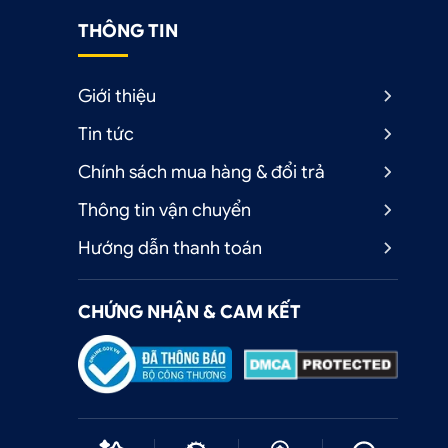
THÔNG TIN
Giới thiệu
Tin tức
h
Chính sách mua hàng & đổi trả
Thông tin vận chuyển
Hướng dẫn thanh toán
CHỨNG NHẬN & CAM KẾT
g
à
g