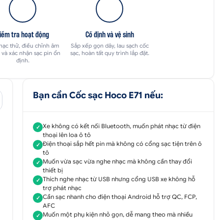
iểm tra hoạt động
Cố định và vệ sinh
hạc thử, điều chỉnh âm
Sắp xếp gọn dây, lau sạch cốc
 và xác nhận sạc pin ổn
sạc, hoàn tất quy trình lắp đặt.
định.
Bạn cần Cốc sạc Hoco E71 nếu:
Xe không có kết nối Bluetooth, muốn phát nhạc từ điện
✓
thoại lên loa ô tô
Điện thoại sắp hết pin mà không có cổng sạc tiện trên ô
✓
tô
Muốn vừa sạc vừa nghe nhạc mà không cần thay đổi
✓
thiết bị
Thích nghe nhạc từ USB nhưng cổng USB xe không hỗ
✓
trợ phát nhạc
Cần sạc nhanh cho điện thoại Android hỗ trợ QC, FCP,
✓
AFC
Muốn một phụ kiện nhỏ gọn, dễ mang theo mà nhiều
✓