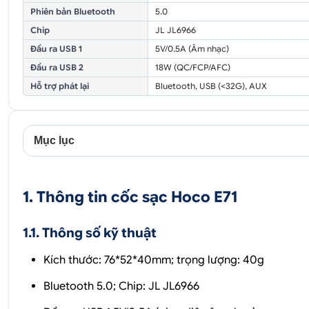
Phiên bản Bluetooth
5.0
Chip
JL JL6966
Đầu ra USB 1
5V/0.5A (Âm nhạc)
Đầu ra USB 2
18W (QC/FCP/AFC)
Hỗ trợ phát lại
Bluetooth, USB (<32G), AUX
Mục lục
1. Thông tin cốc sạc Hoco E71
1.1. Thông số kỹ thuật
Kích thước: 76*52*40mm; trọng lượng: 40g
Bluetooth 5.0; Chip: JL JL6966