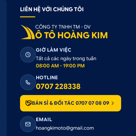
LIÊN HỆ VỚI CHÚNG TÔI
CÔNG TY TNHH TM - DV
Ô TÔ HOÀNG KIM
 giải pháp hoàn hảo cho bạn. Với thiết kế thông minh và tín
GIỜ LÀM VIỆC
oải mái trong khi lái xe.
Tất cả các ngày trong tuần
08:00 AM - 19:00 PM
HOTLINE
0707 228338
ước 76*52*40mm, trọng lượng: 40g, vì thế phụ kiện dễ dàn
BÁN SỈ & ĐỐI TÁC 0707 07 08 09
chip JL JL 6966, cốc sạc E71 có khả năng kết nối mạnh mẽ v
EMAIL
ể dễ dàng kết nối điện thoại thông qua Bluetooth và tận hưởn
hoangkimoto@gmail.com
ủa mình.