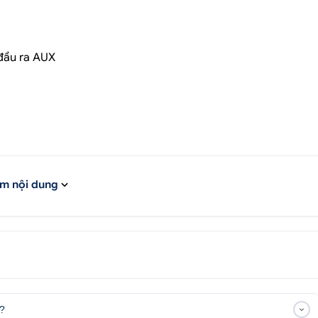
 đầu ra AUX
m nội dung
e?