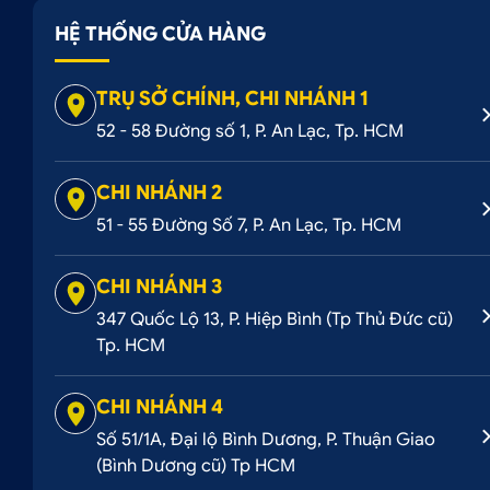
HỆ THỐNG CỬA HÀNG
TRỤ SỞ CHÍNH, CHI NHÁNH 1
52 - 58 Đường số 1, P. An Lạc, Tp. HCM
Cốc sạc Hoco E71
với khả năng hỗ trợ phát âm thanh là
CHI NHÁNH 2
năng nổi bật, sản phẩm này mang đến sự tiện ích và sự th
51 - 55 Đường Số 7, P. An Lạc, Tp. HCM
CHI NHÁNH 3
1.2. Đặc điểm nổi bật của cốc sạc Hoco E71
347 Quốc Lộ 13, P. Hiệp Bình (Tp Thủ Đức cũ)
Tp. HCM
Thiết kế nhỏ gọn:
Cốc sạc Hoco E71 với kích th
mang theo trên ô tô của bạn.
CHI NHÁNH 4
Dễ dàng kết nối điện thoại:
Với Bluetooth 5.0 và 
Số 51/1A, Đại lộ Bình Dương, P. Thuận Giao
ổn định với các thiết bị di động của bạn. Bạn có th
(Bình Dương cũ) Tp HCM
âm nhạc từ điện thoại trong suốt hành trình lái xe c