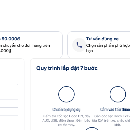
 50.000₫
Tư vấn đúng xe
ận chuyển cho đơn hàng trên
Chọn sản phẩm phù hợp
0.000₫
bạn
Quy trình lắp đặt 7 bước
Chuẩn bị dụng cụ
Cắm vào tẩu thuốc
Kiểm tra cốc sạc Hoco E71, dây
Gắn cốc sạc Hoco E71 v
AUX, USB, điện thoại. Đảm bảo
tẩu 12V trên xe, chắc ch
xe tắt máy.
khít.