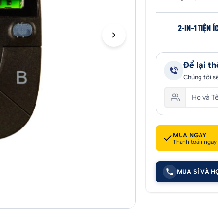
2-IN-1 TIỆN Í
Để lại th
Chúng tôi sẽ
MUA NGAY
Thanh toán ngay
MUA SỈ VÀ H