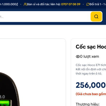
000.000₫
•
Bán sỉ và đối tác liên hệ:
0707 07 08 09
•
Đổi trả 1 - 1 n
Cốc sạc Hoc
0
lượt xem
Cốc sạc Hoco E71 tíc
Kết nối ổn định với c
thời ngay trên ô tô.
256,000
(Giá chưa bao gồm 
Thương hiệu: