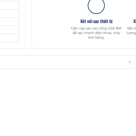
Kết nối sạc thiết bị
K
Cắm cáp sạc vào cổng USB 18W
Bật n
để sạc nhanh điện thoại, máy
lượng
tính bảng.