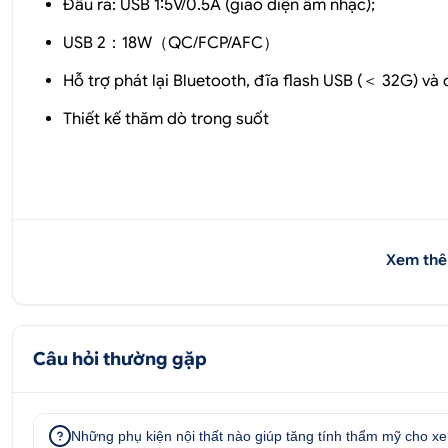
Đầu ra: USB 1:5V/0.5A (giao diện âm nhạc);
USB 2：18W（QC/FCP/AFC）
Hỗ trợ phát lại Bluetooth, đĩa flash USB (＜ 32G) và
Thiết kế thăm dò trong suốt
Xem thê
Câu hỏi thường gặp
Những phụ kiện nội thất nào giúp tăng tính thẩm mỹ cho x