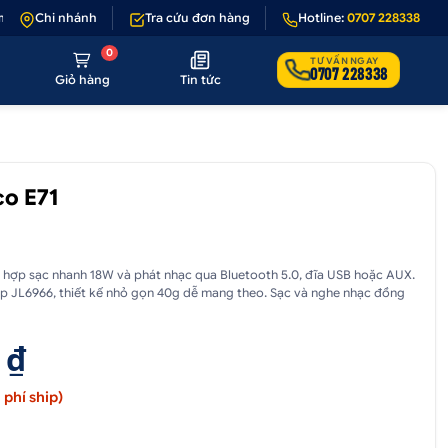
ếu sản phẩm lỗi hoặc không đúng hình ảnh
Chi nhánh
Tra cứu đơn hàng
•
Giảm 50.000₫ phí vận chuy
Hotline:
0707 228338
0
TƯ VẤN NGAY
0707 228338
Giỏ hàng
Tin tức
o E71
h hợp sạc nhanh 18W và phát nhạc qua Bluetooth 5.0, đĩa USB hoặc AUX.
hip JL6966, thiết kế nhỏ gọn 40g dễ mang theo. Sạc và nghe nhạc đồng
 ₫
phí ship)