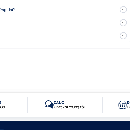
ường dài?
E
ZALO
Đ
338
Chat với chúng tôi
Đ