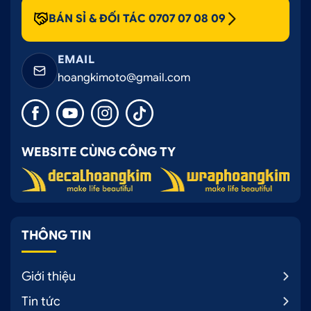
BÁN SỈ & ĐỐI TÁC 0707 07 08 09
Bảo vệ lớp sơn gốc tránh bị trầy xước, bong
tróc từ các tác động bên ngoài
EMAIL
Thời gian thi công nhanh chóng, hoàn thiện
hoangkimoto@gmail.com
nhanh trong ngày
Giá rẻ so với sơn đổi màu, chỉ từ vài triệu đồng
Ngoài ra,
dán đổi màu Candy cam cháy Kia
Cerato
cũng là cách khắc phục tình trạng, che
WEBSITE CÙNG CÔNG TY
đi khuyết điểm xấu xí trên chiếc xe của bạn
Dán đổi màu Candy cam cháy Kia Cerato
có
độ bám dính cực tốt, không bong tróc, không
hở mép trong quá trình sử dụng
THÔNG TIN
Giới thiệu
Tin tức