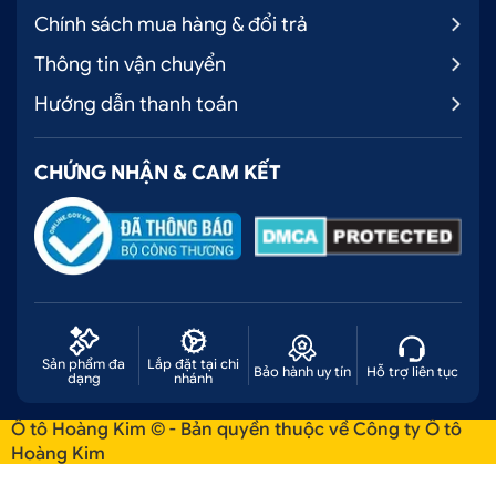
Chính sách mua hàng & đổi trả
Thông tin vận chuyển
Hướng dẫn thanh toán
CHỨNG NHẬN & CAM KẾT
Dán đổi màu Candy cam cháy Kia Cerato bảo vệ
lớp sơn gốc của xe tránh bị trầy xước, bong tróc
.
Sản phẩm đa
Lắp đặt tại chi
Bảo hành uy tín
Hỗ trợ liên tục
dạng
nhánh
Ô tô Hoàng Kim © - Bản quyền thuộc về Công ty Ô tô
Hoàng Kim