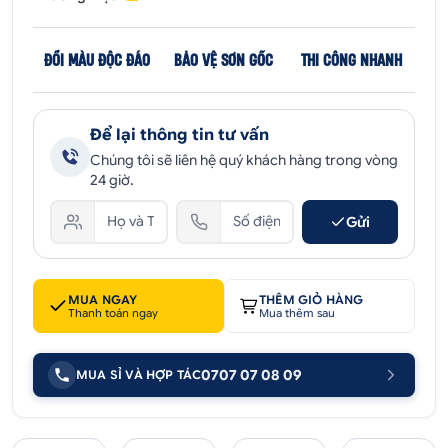
ĐỔI MÀU ĐỘC ĐÁO
BẢO VỆ SƠN GỐC
THI CÔNG NHANH
Để lại thông tin tư vấn
Chúng tôi sẽ liên hệ quý khách hàng trong vòng
24 giờ.
Gửi
MUA NGAY
THÊM GIỎ HÀNG
Thanh toán ngay
Mua thêm sau
0707 07 08 09
MUA SỈ VÀ HỢP TÁC