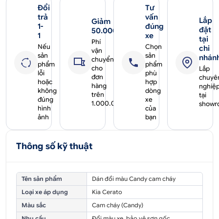
Đổi
Tư
trả
vấn
Lắp
Giảm
1-
đúng
đặt
50.000₫
1
xe
tại
Phí
Nếu
Chọn
chi
vận
sản
sản
nhán
chuyển
phẩm
phẩm
cho
Lắp
lỗi
phù
đơn
chuyê
hoặc
hợp
hàng
nghiệ
không
dòng
trên
tại
đúng
xe
1.000.000₫
showr
hình
của
ảnh
bạn
Thông số kỹ thuật
Tên sản phẩm
Dán đổi màu Candy cam cháy
Loại xe áp dụng
Kia Cerato
Màu sắc
Cam cháy (Candy)
Nhu cầu
Đổi màu xe, bảo vệ sơn gốc