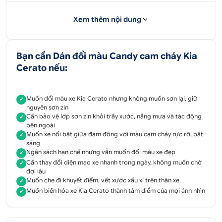
VINFAST LUX SA2.0 FULL Wrap Đổi Màu GLOSS
Xem thêm nội dung
CRYSTAL TIFFANY GREEN- Ô Tô Hoàng Kim
1. Dán đổi màu Candy cam cháy Kia
Bạn cần Dán đổi màu Candy cam cháy Kia
Cerato
Cerato nếu:
Dán đổi màu Candy cam cháy Kia Cerato
đang
gây sốt thị trường xe ô tô hiện nay.
Muốn đổi màu xe Kia Cerato nhưng không muốn sơn lại, giữ
✓
Dán đổi màu Candy
nguyên sơn zin
Cần bảo vệ lớp sơn zin khỏi trầy xước, nắng mưa và tác động
✓
chính là bọc lớp decal bên ngoài nước sơn zin của
bên ngoài
Muốn xe nổi bật giữa đám đông với màu cam cháy rực rỡ, bắt
xe. Vì vậy không những không gây ảnh hưởng đến
✓
sáng
lớp sơn zin của xe mà còn có tác dụng giúp xe
Ngân sách hạn chế nhưng vẫn muốn đổi màu xe đẹp
✓
tránh khỏi các tác động bên ngoài như mưa,
Cần thay đổi diện mạo xe nhanh trong ngày, không muốn chờ
✓
đợi lâu
nắng,....là tấm áo giáp bảo vệ nước sơn zin của xe
Muốn che đi khuyết điểm, vết xước xấu xí trên thân xe
✓
cực hiệu quả.
Muốn biến hóa xe Kia Cerato thành tâm điểm của mọi ánh nhìn
✓