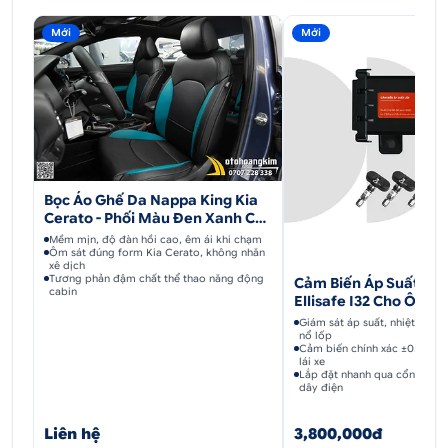
camay giúp cho màu sắc thêm phần bắt sáng và
nổi bật hơn nhiều so với những loại decal khác.
Mới
Mới
Chất liệu
dán đổi màu candy
đặc trưng với tone màu rực rỡ cùng lớp phủ bóng
sáng loáng, cực lấp lánh khi đi dưới ánh sáng.
Dán
đổi màu Candy cam cháy Kia Cerato
dễ dàng
biến đổi xe bạn trở thành trung tâm của mọi ánh
Bọc Áo Ghế Da Nappa King Kia
Cerato - Phối Màu Đen Xanh Cá
nhìn.
Tính
Mềm mịn, độ đàn hồi cao, êm ái khi chạm
Ôm sát đúng form Kia Cerato, không nhăn
xê dịch
Tương phản đậm chất thể thao năng động
Cảm Biến Áp Suất Lốp
cabin
Ellisafe I32 Cho Ô Tô
Giám sát áp suất, nhiệt độ li
nổ lốp
Cảm biến chính xác ±0.1 Bar,
lái xe
Lắp đặt nhanh qua cổng OBD 
dây điện
Liên hệ
3,800,000đ