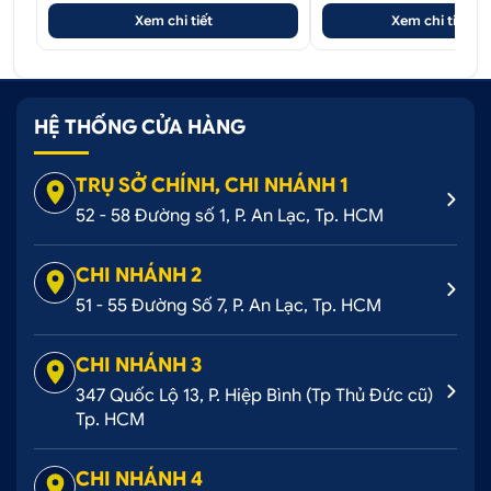
Xem chi tiết
Xem chi tiết
Dán đổi màu Candy cam cháy Kia Cerato cực bắt
mắt, cực lịch lãm
HỆ THỐNG CỬA HÀNG
.
TRỤ SỞ CHÍNH, CHI NHÁNH 1
52 - 58 Đường số 1, P. An Lạc, Tp. HCM
CHI NHÁNH 2
51 - 55 Đường Số 7, P. An Lạc, Tp. HCM
CHI NHÁNH 3
347 Quốc Lộ 13, P. Hiệp Bình (Tp Thủ Đức cũ)
Tp. HCM
CHI NHÁNH 4
Dán đổi màu Candy cam cháy Kia Cerato nổi bật