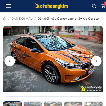
/
DÁN ĐỔI MÀU
/
Dán đổi màu Candy cam cháy Kia Cerato