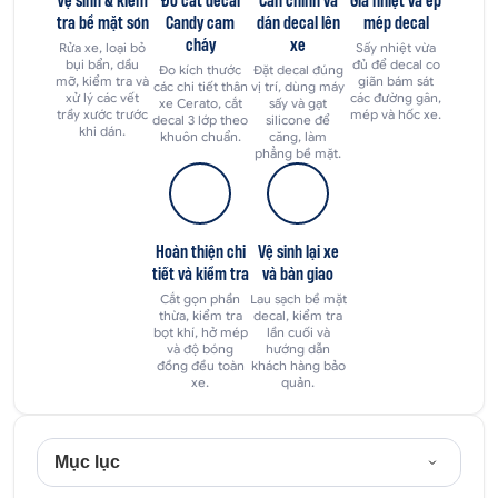
tra bề mặt sơn
Candy cam
dán decal lên
mép decal
cháy
xe
Rửa xe, loại bỏ
Sấy nhiệt vừa
bụi bẩn, dầu
đủ để decal co
Đo kích thước
Đặt decal đúng
mỡ, kiểm tra và
giãn bám sát
các chi tiết thân
vị trí, dùng máy
xử lý các vết
các đường gân,
xe Cerato, cắt
sấy và gạt
trầy xước trước
mép và hốc xe.
decal 3 lớp theo
silicone để
khi dán.
khuôn chuẩn.
căng, làm
phẳng bề mặt.
Hoàn thiện chi
Vệ sinh lại xe
tiết và kiểm tra
và bàn giao
Cắt gọn phần
Lau sạch bề mặt
thừa, kiểm tra
decal, kiểm tra
bọt khí, hở mép
lần cuối và
và độ bóng
hướng dẫn
đồng đều toàn
khách hàng bảo
xe.
quản.
Mục lục