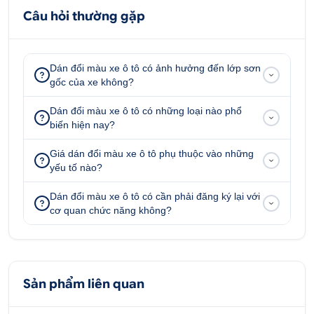
Câu hỏi thường gặp
Dán đổi màu xe ô tô có ảnh hưởng đến lớp sơn
gốc của xe không?
Dán đổi màu xe ô tô có những loại nào phổ
biến hiện nay?
Giá dán đổi màu xe ô tô phụ thuộc vào những
Dán đổi màu Candy cam cháy Kia Cerato sáng
yếu tố nào?
bóng như viên ngọc trai
Dán đổi màu xe ô tô có cần phải đăng ký lại với
Dán đổi màu Candy cam cháy Kia Cerato
sở
cơ quan chức năng không?
hữu một bề mặt màu cam trầm sáng bóng óng ả,
bóng láng.
Dán đổi màu Candy
Sản phẩm liên quan
có độ co dãn nổi trội và là một loại decal chuyên
dụng 3 lớp với bền mặt bóng bẩy pha lẫn màu