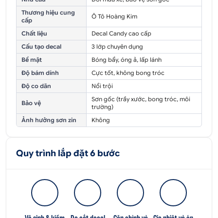
Thương hiệu cung
Ô Tô Hoàng Kim
cấp
Chất liệu
Decal Candy cao cấp
Cấu tạo decal
3 lớp chuyên dụng
Bề mặt
Bóng bẩy, óng ả, lấp lánh
Độ bám dính
Cực tốt, không bong tróc
Độ co dãn
Nổi trội
Sơn gốc (trầy xước, bong tróc, môi
Bảo vệ
trường)
Ảnh hưởng sơn zin
Không
Quy trình lắp đặt 6 bước
Vệ sinh & kiểm
Đo cắt decal
Căn chỉnh và
Gia nhiệt và ép