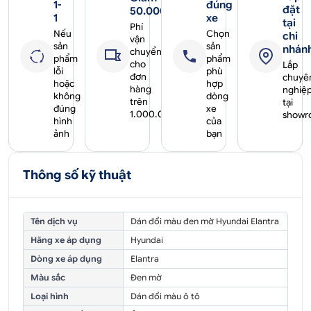
1-
đúng
đặt
50.000₫
1
xe
tại
Phí
Nếu
Chọn
chi
vận
sản
sản
nhán
chuyển
phẩm
phẩm
cho
Lắp
lỗi
phù
đơn
chuyê
hoặc
hợp
hàng
nghiệ
không
dòng
trên
tại
đúng
xe
1.000.000₫
showr
hình
của
ảnh
bạn
Thông số kỹ thuật
Tên dịch vụ
Dán đổi màu đen mờ Hyundai Elantra
Hãng xe áp dụng
Hyundai
Dòng xe áp dụng
Elantra
Màu sắc
Đen mờ
Loại hình
Dán đổi màu ô tô