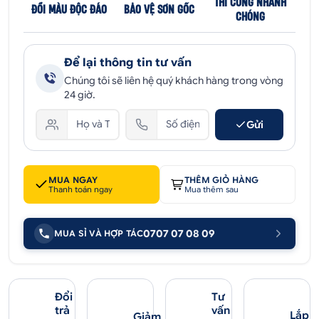
THI CÔNG NHANH
ĐỔI MÀU ĐỘC ĐÁO
BẢO VỆ SƠN GỐC
CHÓNG
Để lại thông tin tư vấn
Chúng tôi sẽ liên hệ quý khách hàng trong vòng
24 giờ.
Gửi
MUA NGAY
THÊM GIỎ HÀNG
Thanh toán ngay
Mua thêm sau
0707 07 08 09
MUA SỈ VÀ HỢP TÁC
Đổi
Tư
trả
vấn
Lắp
Giảm