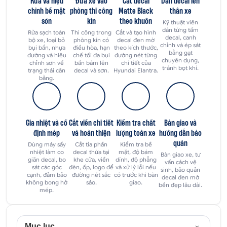
Rửa và hiệu
Đưa xe vào
Cắt decal
Dán decal lên
chỉnh bề mặt
phòng thi công
Matte Black
thân xe
sơn
kín
theo khuôn
Kỹ thuật viên
dán từng tấm
Rửa sạch toàn
Thi công trong
Cắt và tạo hình
decal, canh
bộ xe, loại bỏ
phòng kín có
decal đen mờ
chỉnh và ép sát
bụi bẩn, nhựa
điều hòa, hạn
theo kích thước,
bằng gạt
đường và hiệu
chế tối đa bụi
đường nét từng
chuyên dụng,
chỉnh sơn về
bẩn bám lên
chi tiết của
tránh bọt khí.
trạng thái cân
decal và sơn.
Hyundai Elantra.
bằng.
Gia nhiệt và cố
Cắt viền chi tiết
Kiểm tra chất
Bàn giao và
định mép
và hoàn thiện
lượng toàn xe
hướng dẫn bảo
quản
Dùng máy sấy
Cắt tỉa phần
Kiểm tra bề
nhiệt làm co
decal thừa tại
mặt, độ bám
Bàn giao xe, tư
giãn decal, bo
khe cửa, viền
dính, độ phẳng
vấn cách vệ
sát các góc
đèn, ốp, logo để
và xử lý lỗi nếu
sinh, bảo quản
cạnh, đảm bảo
đường nét sắc
có trước khi bàn
decal đen mờ
không bong hở
sảo.
giao.
bền đẹp lâu dài.
mép.
Mục lục