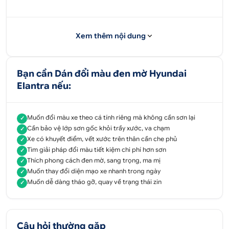
Xem thêm nội dung
RAM 1500 2019 ĐẲNG CẤP Cùng WRAP ĐỔI MÀU
Bạn cần Dán đổi màu đen mờ Hyundai
MATTE BLACK - Ô Tô Hoàng Kim
Elantra nếu:
1. Dán đổi màu đen mờ Hyundai Elantra
Dán đổi màu
Muốn đổi màu xe theo cá tính riêng mà không cần sơn lại
✓
Cần bảo vệ lớp sơn gốc khỏi trầy xước, va chạm
✓
xe ô tô là xu hướng đang gây sốt thị trường xe hơi
Xe có khuyết điểm, vết xước trên thân cần che phủ
✓
hiện nay.
Tìm giải pháp đổi màu tiết kiệm chi phí hơn sơn
✓
Thích phong cách đen mờ, sang trọng, ma mị
Dán đổi màu
✓
Muốn thay đổi diện mạo xe nhanh trong ngày
✓
chính là bọc lớp decal bên ngoài nước sơn gốc của
Muốn dễ dàng tháo gỡ, quay về trạng thái zin
✓
xe, vì vậy việc dán decal không những không làm
ảnh hưởng đến lớp sơn gốc của xe mà còn có khả
năng bảo vệ lớp sơn zin được tốt nhất trước các
Câu hỏi thường gặp