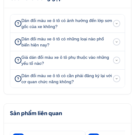
tác động ngoại cảnh,
dán đổi màu
Dán đổi màu xe ô tô có ảnh hưởng đến lớp sơn
có khả năng chống chịu tốt, hạn chế được các vết
gốc của xe không?
trầy xước do va chạm.
Dán đổi màu xe ô tô có những loại nào phổ
biến hiện nay?
Giá dán đổi màu xe ô tô phụ thuộc vào những
yếu tố nào?
Dán đổi màu xe ô tô có cần phải đăng ký lại với
cơ quan chức năng không?
Sản phẩm liên quan
Dán đổi màu đen mờ Hyundai Elantra sang trọng,
lịch lãm