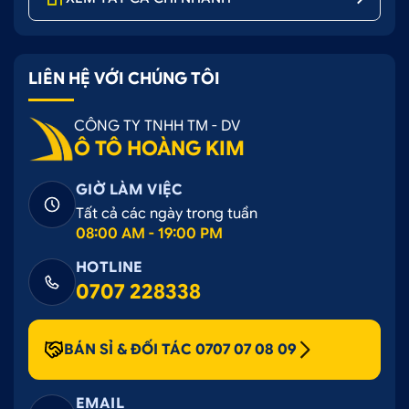
Ngoài ra
dán đổi màu đen mờ Hyundai
Elantra
cũng là cách khắc phục tình trạng, che
đi khuyết điểm xấu xí trên chiếc xe của bạn
LIÊN HỆ VỚI CHÚNG TÔI
Dán đổi màu đen mờ Hyundai Elantra
có độ
bám dính cực tốt, không bong tróc, không hở
CÔNG TY TNHH TM - DV
mép trong quá trình sử dụng
Ô TÔ HOÀNG KIM
Dán đổi màu đen mờ Hyundai Elantra cực bắt mắt
GIỜ LÀM VIỆC
Tất cả các ngày trong tuần
.
08:00 AM - 19:00 PM
HOTLINE
0707 228338
BÁN SỈ & ĐỐI TÁC 0707 07 08 09
EMAIL