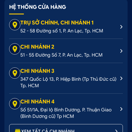
HỆ THỐNG CỬA HÀNG
TRỤ SỞ CHÍNH, CHI NHÁNH 1
Dán đổi màu đen mờ Hyundai Elantra đầy ma mị khi
52 - 58 Đường số 1, P. An Lạc, Tp. HCM
xuất hiện trên đường
CHI NHÁNH 2
2. Lợi ích khi dán đổi màu đen mờ Hyundai
51 - 55 Đường Số 7, P. An Lạc, Tp. HCM
Elantra
Không gây ảnh hưởng đến sơn zin của xe, dễ
CHI NHÁNH 3
dàng tháo gỡ quay trở vệ hiện trạng gốc bất cứ
347 Quốc Lộ 13, P. Hiệp Bình (Tp Thủ Đức cũ)
lúc nào
Tp. HCM
Bảo vệ lớp sơn gốc tránh bị trầy xước, bong
tróc từ các tác động bên ngoài
CHI NHÁNH 4
Số 51/1A, Đại lộ Bình Dương, P. Thuận Giao
Thời gian thi công nhanh chóng, hoàn thiện
(Bình Dương cũ) Tp HCM
nhanh trong ngày
Giá rẻ so với sơn đổi màu, chỉ từ vài triệu đồng
XEM TẤT CẢ CHI NHÁNH