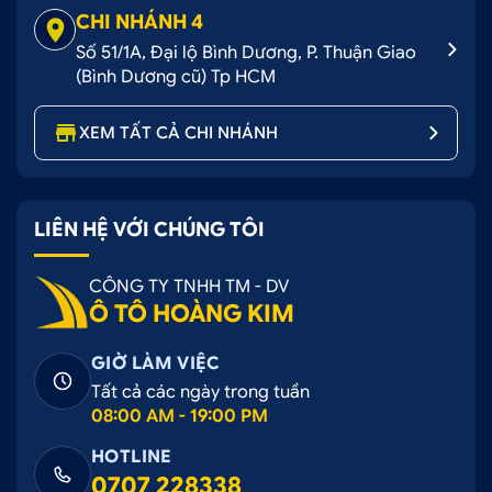
tróc từ các tác động bên ngoài
CHI NHÁNH 4
Thời gian thi công nhanh chóng, hoàn thiện
Số 51/1A, Đại lộ Bình Dương, P. Thuận Giao
nhanh trong ngày
(Bình Dương cũ) Tp HCM
Giá rẻ so với sơn đổi màu, chỉ từ vài triệu đồng
XEM TẤT CẢ CHI NHÁNH
Ngoài ra
dán đổi màu trắng mờ Hyundai
Genesis
cũng là cách khắc phục tình trạng,
che đi khuyết điểm xấu xí trên chiếc xe của bạn
LIÊN HỆ VỚI CHÚNG TÔI
Dán đổi màu trắng mờ Hyundai Genesis
có
độ bám dính cực tốt, không bong tróc, không
CÔNG TY TNHH TM - DV
hở mép trong quá trình sử dụng
Ô TÔ HOÀNG KIM
GIỜ LÀM VIỆC
Tất cả các ngày trong tuần
08:00 AM - 19:00 PM
HOTLINE
0707 228338