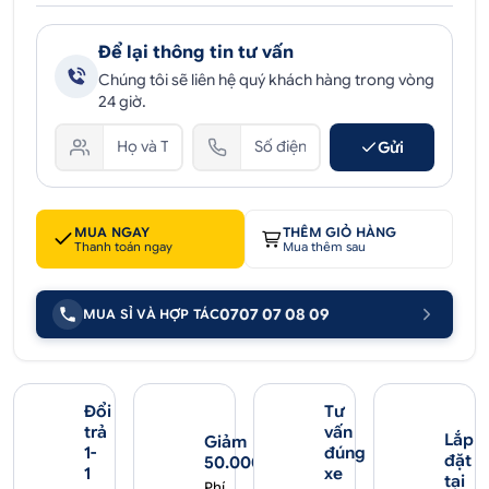
Để lại thông tin tư vấn
Chúng tôi sẽ liên hệ quý khách hàng trong vòng
24 giờ.
Gửi
MUA NGAY
THÊM GIỎ HÀNG
Thanh toán ngay
Mua thêm sau
0707 07 08 09
MUA SỈ VÀ HỢP TÁC
Đổi
Tư
trả
vấn
Lắp
Giảm
1-
đúng
đặt
50.000₫
1
xe
tại
Phí