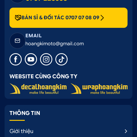
BÁN SỈ & ĐỐI TÁC 0707 07 08 09
EMAIL
Dán đổi màu trắng mờ Hyundai Genesis cực thu
hoangkimoto@gmail.com
hút, hấp dẫn khi du ngoạn trên đường
.
WEBSITE CÙNG CÔNG TY
THÔNG TIN
Giới thiệu