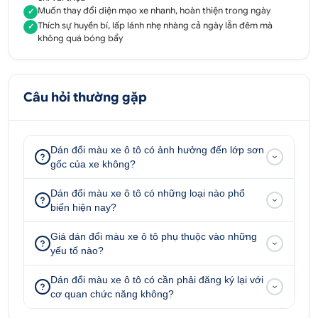
chính là bọc lớp decal bên ngoài nước sơn gốc của
Muốn thay đổi diện mạo xe nhanh, hoàn thiện trong ngày
✓
xe, vì vậy việc dán decal không những không làm
Thích sự huyền bí, lấp lánh nhẹ nhàng cả ngày lẫn đêm mà
✓
ảnh hưởng đến lớp sơn gốc của xe mà còn có khả
không quá bóng bẩy
năng bảo vệ lớp sơn zin được tốt nhất trước các
tác động ngoại cảnh,
dán đổi màu
Câu hỏi thường gặp
có khả năng chống chịu tốt, hạn chế được các vết
trầy xước do va chạm.
Dán đổi màu xe ô tô có ảnh hưởng đến lớp sơn
gốc của xe không?
Dán đổi màu xe ô tô có những loại nào phổ
biến hiện nay?
Giá dán đổi màu xe ô tô phụ thuộc vào những
yếu tố nào?
Dán đổi màu xe ô tô có cần phải đăng ký lại với
cơ quan chức năng không?