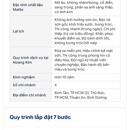
Mờ ảo, không nhám/bóng, cổ điển,
Đặc tính chất liệu
sang trọng, phản xạ ánh sáng thấp,
Matte
có ánh kim
Không ảnh hưởng sơn zin, Bảo vệ
sơn gốc khỏi trầy xước, bong tróc,
Thi công nhanh (trong ngày), Chi phí
Lợi ích
thấp (từ vài triệu đồng), Khắc phục
khuyết điểm xe, Độ bám dính tốt,
không bong tróc/hở mép
Rửa xe miễn phí, Hiệu chỉnh bề mặt
sơn, Thi công trong phòng kín có
Quy trình dịch vụ tại
điều hòa, Đội ngũ kỹ thuật viên
Hoang Kim
chuyên nghiệp, Bảo hành độ bền
màu và bong tróc
Kinh nghiệm
Hơn 10 năm
Số chi nhánh
4
Bình Tân, TP.HCM (2), Thủ Đức,
Địa điểm chi nhánh
TP.HCM, Thuận An, Bình Dương
Quy trình lắp đặt 7 bước