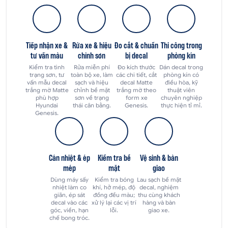
Tiếp nhận xe &
Rửa xe & hiệu
Đo cắt & chuẩn
Thi công trong
tư vấn màu
chỉnh sơn
bị decal
phòng kín
Kiểm tra tình
Rửa miễn phí
Đo kích thước
Dán decal trong
trạng sơn, tư
toàn bộ xe, làm
các chi tiết, cắt
phòng kín có
vấn mẫu decal
sạch và hiệu
decal Matte
điều hòa, kỹ
trắng mờ Matte
chỉnh bề mặt
trắng mờ theo
thuật viên
phù hợp
sơn về trạng
form xe
chuyên nghiệp
Hyundai
thái cân bằng.
Genesis.
thực hiện tỉ mỉ.
Genesis.
Cán nhiệt & ép
Kiểm tra bề
Vệ sinh & bàn
mép
mặt
giao
Dùng máy sấy
Kiểm tra bóng
Lau sạch bề mặt
nhiệt làm co
khí, hở mép, độ
decal, nghiệm
giãn, ép sát
đồng đều màu;
thu cùng khách
decal vào các
xử lý lại các vị trí
hàng và bàn
góc, viền, hạn
lỗi.
giao xe.
chế bong tróc.