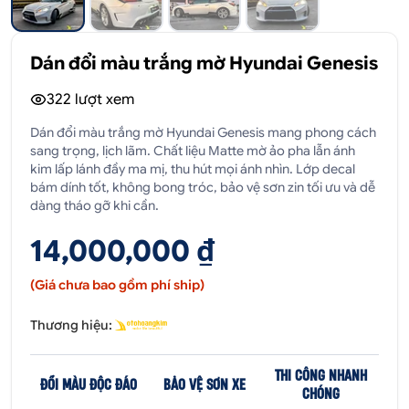
Dán đổi màu trắng mờ Hyundai Genesis
322
lượt xem
Dán đổi màu trắng mờ Hyundai Genesis mang phong cách
sang trọng, lịch lãm. Chất liệu Matte mờ ảo pha lẫn ánh
kim lấp lánh đầy ma mị, thu hút mọi ánh nhìn. Lớp decal
bám dính tốt, không bong tróc, bảo vệ sơn zin tối ưu và dễ
dàng tháo gỡ khi cần.
14,000,000 ₫
(Giá chưa bao gồm phí ship)
Thương hiệu:
THI CÔNG NHANH
ĐỔI MÀU ĐỘC ĐÁO
BẢO VỆ SƠN XE
CHÓNG