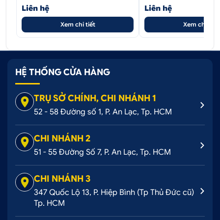
Liên hệ
Liên hệ
Xem chi tiết
Xem chi tiết
HỆ THỐNG CỬA HÀNG
TRỤ SỞ CHÍNH, CHI NHÁNH 1
Màn lột xác cực ấn tượng khi dán đổi màu bạc mờ
52 - 58 Đường số 1, P. An Lạc, Tp. HCM
Ford Ranger
CHI NHÁNH 2
2. Lợi ích khi dán đổi màu trắng mờ
Hyundai Genesis
51 - 55 Đường Số 7, P. An Lạc, Tp. HCM
Không gây ảnh hưởng đến sơn zin của xe, dễ
CHI NHÁNH 3
dàng tháo gỡ quay trở vệ hiện trạng gốc bất cứ
347 Quốc Lộ 13, P. Hiệp Bình (Tp Thủ Đức cũ)
lúc nào
Tp. HCM
Bảo vệ lớp sơn gốc tránh bị trầy xước, bong