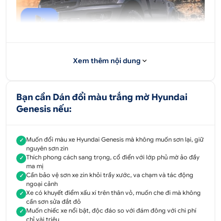
Xem thêm nội dung
Wrap Đổi màu Matte Diamond Pearly Black Cho
Bạn cần Dán đổi màu trắng mờ Hyundai
RAPTOR 2019- Ô Tô Hoàng Kim
Genesis nếu:
1. Dán đổi màu trắng mờ Hyundai Genesis
Dán đổi màu
Muốn đổi màu xe Hyundai Genesis mà không muốn sơn lại, giữ
✓
nguyên sơn zin
Thích phong cách sang trọng, cổ điển với lớp phủ mờ ảo đầy
✓
ma mị
ô tô
Cần bảo vệ sơn xe zin khỏi trầy xước, va chạm và tác động
✓
ngoại cảnh
là xu hướng đang gây sốt thị trường xe hơi hiện nay.
Xe có khuyết điểm xấu xí trên thân vỏ, muốn che đi mà không
✓
Dán đổi màu
cần sơn sửa đắt đỏ
Muốn chiếc xe nổi bật, độc đáo so với đám đông với chi phí
✓
chỉ vài triệu