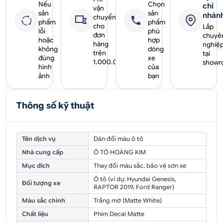
Nếu
Chọn
chi
vận
sản
sản
nhán
chuyển
phẩm
phẩm
cho
Lắp
lỗi
phù
đơn
chuyê
hoặc
hợp
hàng
nghiệ
không
dòng
trên
tại
đúng
xe
1.000.000₫
showr
hình
của
ảnh
bạn
Thông số kỹ thuật
Tên dịch vụ
Dán đổi màu ô tô
Nhà cung cấp
Ô TÔ HOÀNG KIM
Mục đích
Thay đổi màu sắc, bảo vệ sơn xe
Ô tô (ví dụ: Hyundai Genesis,
Đối tượng xe
RAPTOR 2019, Ford Ranger)
Màu sắc chính
Trắng mờ (Matte White)
Chất liệu
Phim Decal Matte