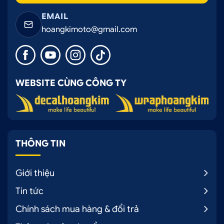
EMAIL
hoangkimoto@gmail.com
Màu phim Konica sang trọng, tăng vẻ đẹp thẩm mỹ
cho xe
Không cản sóng:
Công nghệ nano phi kim loại
WEBSITE CÙNG CÔNG TY
giúp phim không cản sóng điện từ, đảm bảo
hoạt động bình thường của các thiết bị điện tử
trên xe như: e-Tag, e-Pass.
THÔNG TIN
Giới thiệu
Tin tức
Chính sách mua hàng & đổi trả