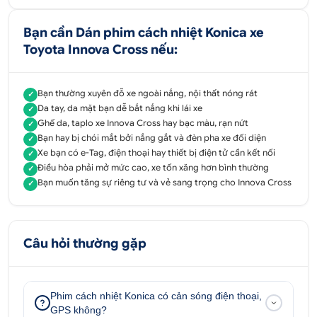
Bạn cần Dán phim cách nhiệt Konica xe
Toyota Innova Cross nếu:
Bạn thường xuyên đỗ xe ngoài nắng, nội thất nóng rát
✓
Da tay, da mặt bạn dễ bắt nắng khi lái xe
✓
Ghế da, taplo xe Innova Cross hay bạc màu, rạn nứt
✓
Bạn hay bị chói mắt bởi nắng gắt và đèn pha xe đối diện
✓
Xe bạn có e-Tag, điện thoại hay thiết bị điện tử cần kết nối
✓
Dán phim cách nhiệt Konica mang lại hiệu quả
Điều hòa phải mở mức cao, xe tốn xăng hơn bình thường
✓
chống nóng vượt trội
Bạn muốn tăng sự riêng tư và vẻ sang trọng cho Innova Cross
✓
1.2. Ưu điểm nổi bật dán phim cách nhiệt
Konica xe Innova
Câu hỏi thường gặp
Phim cách nhiệt Konica dán kính lái ô tô hoàn toàn
không chứa kim loại, có khả năng kiểm soát bước
sóng, cản nhiệt từ tia hồng ngoại, chặn đứng tia UV,
Phim cách nhiệt Konica có cản sóng điện thoại,
và còn nhiều hơn thế với các ưu điểm nổi bật gồm:
GPS không?