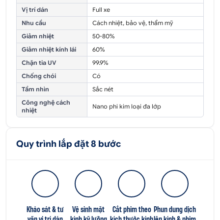
Vị trí dán
Full xe
Nhu cầu
Cách nhiệt, bảo vệ, thẩm mỹ
Giảm nhiệt
50-80%
Giảm nhiệt kính lái
60%
Chặn tia UV
99.9%
Chống chói
Có
Tầm nhìn
Sắc nét
Công nghệ cách
Nano phi kim loại đa lớp
nhiệt
Quy trình lắp đặt 8 bước
Khảo sát & tư
Vệ sinh mặt
Cắt phim theo
Phun dung dịch
vấn vị trí dán
kính kỹ lưỡng
kích thước kính
lên kính & phim