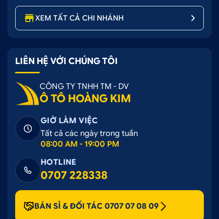
XEM TẤT CẢ CHI NHÁNH
LIÊN HỆ VỚI CHÚNG TÔI
Đảm bảo tầm nhìn trong trẻo, chống loá mắt
Màu phim sang trọng:
Phim có 3 tone màu
CÔNG TY TNHH TM - DV
gồm: Xám khói xanh nhạt, đen bóng (dành cho
Ô TÔ HOÀNG KIM
kính sườn sau, kính hậu), giúp tăng tính sang
trọng và đẳng cấp cho xe.
GIỜ LÀM VIỆC
Tất cả các ngày trong tuần
08:00 AM - 19:00 PM
HOTLINE
0707 228338
BÁN SỈ & ĐỐI TÁC 0707 07 08 09