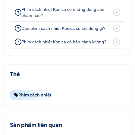
Cách nhiệt vượt trội:
Phim cách nhiệt Konica
Phim cách nhiệt Konica có những dòng sản
kính lái ứng dụng công nghệ hạt siêu nano phi
phẩm nào?
kim loại phủ đa lớp, mang lại khả năng loại bỏ
Dán phim cách nhiệt Konica có tác dụng gì?
nhiệt lượng đến 60%. Điều này không chỉ giúp
nội thất xe luôn mát mẻ mà còn giảm tải cho
Phim cách nhiệt Konica có bảo hành không?
điều hòa, tiết kiệm nhiên liệu và góp phần giảm
thiểu khí thải, bảo vệ môi trường.
Thẻ
Phim cách nhiệt
Sản phẩm liên quan