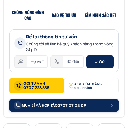
CHỐNG NÓNG ĐỈNH
BẢO VỆ TỐI ƯU
TẦM NHÌN SẮC NÉT
CAO
Để lại thông tin tư vấn
Chúng tôi sẽ liên hệ quý khách hàng trong vòng
24 giờ.
Gửi
GỌI TƯ VẤN
XEM CỬA HÀNG
0707 228338
4 chi nhánh
0707 07 08 09
MUA SỈ VÀ HỢP TÁC