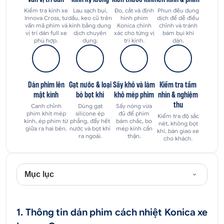
Kiểm tra kính xe
Lau sạch bụi,
Đo, cắt và định
Phun đều dung
Innova Cross, tư
dầu, keo cũ trên
hình phim
dịch để dễ điều
vấn mã phim và
kính bằng dung
Konica chính
chỉnh và tránh
vị trí dán full xe
dịch chuyên
xác cho từng vị
bám bụi khi
phù hợp.
dụng.
trí kính.
dán.
Dán phim lên
Gạt nước & loại
Sấy khô và làm
Kiểm tra tầm
mặt kính
bỏ bọt khí
khô mép phim
nhìn & nghiệm
thu
Canh chỉnh
Dùng gạt
Sấy nóng vừa
phim khít mép
silicone ép
đủ để phim
Kiểm tra độ sắc
kính, ép phim từ
phẳng, đẩy hết
bám chắc, bo
nét, không bọt
giữa ra hai bên.
nước và bọt khí
mép kính cẩn
khí, bàn giao xe
ra ngoài.
thận.
cho khách.
Mục lục
1. Thông tin dán phim cách nhiệt Konica xe