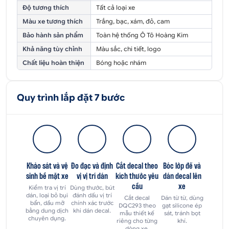
Độ tương thích
Tất cả loại xe
Màu xe tương thích
Trắng, bạc, xám, đỏ, cam
Bảo hành sản phẩm
Toàn hệ thống Ô Tô Hoàng Kim
Khả năng tùy chỉnh
Màu sắc, chi tiết, logo
Chất liệu hoàn thiện
Bóng hoặc nhám
Quy trình lắp đặt 7 bước
Khảo sát và vệ
Đo đạc và định
Cắt decal theo
Bóc lớp đế và
sinh bề mặt xe
vị vị trí dán
kích thước yêu
dán decal lên
cầu
xe
Kiểm tra vị trí
Dùng thước, bút
dán, loại bỏ bụi
đánh dấu vị trí
Cắt decal
Dán từ từ, dùng
bẩn, dầu mỡ
chính xác trước
DQC293 theo
gạt silicone ép
bằng dung dịch
khi dán decal.
mẫu thiết kế
sát, tránh bọt
chuyên dụng.
riêng cho từng
khí.
dòng xe.