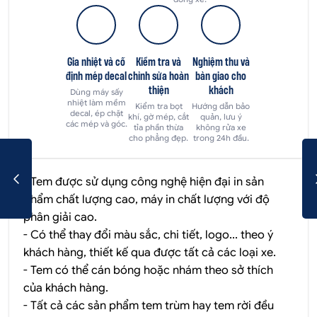
Gia nhiệt và cố
Kiểm tra và
Nghiệm thu và
định mép decal
chỉnh sửa hoàn
bàn giao cho
thiện
khách
Dùng máy sấy
nhiệt làm mềm
Kiểm tra bọt
Hướng dẫn bảo
decal, ép chặt
khí, gờ mép, cắt
quản, lưu ý
các mép và góc.
tỉa phần thừa
không rửa xe
cho phẳng đẹp.
trong 24h đầu.
- Tem được sử dụng công nghệ hiện đại in sản
phẩm chất lượng cao, máy in chất lượng với độ
phân giải cao.
- Có thể thay đổi màu sắc, chi tiết, logo... theo ý
khách hàng, thiết kế qua được tất cả các loại xe.
- Tem có thể cán bóng hoặc nhám theo sở thích
của khách hàng.
- Tất cả các sản phẩm tem trùm hay tem rời đều