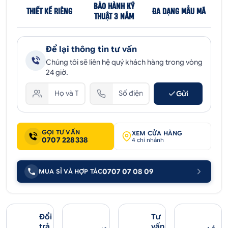
BẢO HÀNH KỸ
THIẾT KẾ RIÊNG
ĐA DẠNG MẪU MÃ
THUẬT 3 NĂM
Để lại thông tin tư vấn
Chúng tôi sẽ liên hệ quý khách hàng trong vòng
24 giờ.
Gửi
GỌI TƯ VẤN
XEM CỬA HÀNG
0707 228338
4 chi nhánh
0707 07 08 09
MUA SỈ VÀ HỢP TÁC
Đổi
Tư
trả
vấn