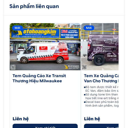
Sản phẩm liên quan
Mới
Mới
Tem Quảng Cáo Xe Transit
Tem Xe Quảng Cáo Vi
Thương Hiệu Milwaukee
Van Cho Thương Hiệu
FINE FOODS
Bộ tem được thiết kế riêng c
EC Van, đảm bảo ôm sát từn
thân xe.
Sử dụng tone tím than ngả n
họa tiết line-art trắng mảnh
Decal bao phủ toàn bộ thân xe
hình ảnh sản phẩm, logo và 
truyền thông.
Liên hệ
Liên hệ