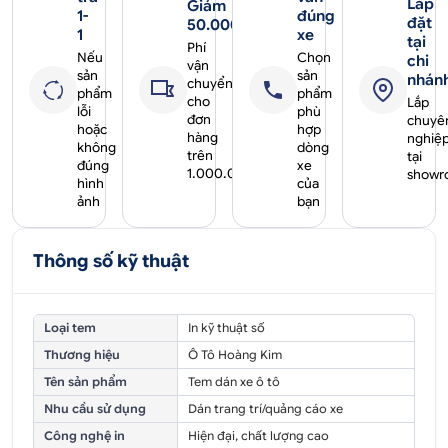
Lắp
Giảm
1-
đúng
đặt
50.000₫
1
xe
tại
Phí
Nếu
Chọn
chi
vận
sản
sản
nhán
chuyển
phẩm
phẩm
cho
Lắp
lỗi
phù
đơn
chuyê
hoặc
hợp
hàng
nghiệ
không
dòng
trên
tại
đúng
xe
1.000.000₫
showr
hình
của
ảnh
bạn
Thông số kỹ thuật
Loại tem
In kỹ thuật số
Thương hiệu
Ô Tô Hoàng Kim
Tên sản phẩm
Tem dán xe ô tô
Nhu cầu sử dụng
Dán trang trí/quảng cáo xe
Công nghệ in
Hiện đại, chất lượng cao