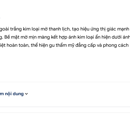
o
ài trắng kim loại mờ thanh lịch, tạo hiệu ứng thị giác mạnh
g. Bề mặt mờ mịn màng kết hợp ánh kim loại ẩn hiện dưới án
 biệt hoàn toàn, thể hiện gu thẩm mỹ đẳng cấp và phong cách
tối đa lớp sơn zin của xe khỏi các tác nhân gây hại từ môi
 đá văng, tác động của tia UV làm bạc màu sơn, và sự ăn mòn
m nội dung
 dài.
khác
ất lượng