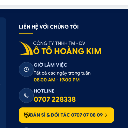
hăm sóc ô tô, Ô Tô Hoàng Kim tự hào là địa chỉ tin cậy cung
 chất lượng cao với mức giá cạnh tranh nhất thị trường.
ệp, tỉ mỉ, đảm bảo vẻ đẹp hoàn hảo và độ bền tối ưu cho xế
LIÊN HỆ VỚI CHÚNG TÔI
ông nghệ giải trí, an toàn cho ô tô với cam kết:
CÔNG TY TNHH TM - DV
Ô TÔ HOÀNG KIM
GIỜ LÀM VIỆC
hệ thống zin
Tất cả các ngày trong tuần
08:00 AM - 19:00 PM
.
HOTLINE
– thuận tiện di chuyển
0707 228338
BÁN SỈ & ĐỐI TÁC 0707 07 08 09