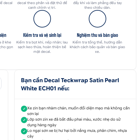
để decal
decal theo phần và đặt thử để
đẩy khí và làm phẳng đều tay
canh chỉnh vị trí.
theo chiều dán.
hiện
Kiểm tra và vệ sinh lại
Nghiệm thu và bàn giao
a ở khe
Kiểm tra bọt khí, nếp nhăn; lau
Kiểm tra tổng thể, hướng dẫn
 cho gọn
sạch keo thừa, hoàn thiện bề
khách cách bảo quản và bàn giao
mặt decal.
xe.
Bạn cần Decal Teckwrap Satin Pearl
White ECH01 nếu:
Xe zin bạn nhàm chán, muốn đổi diện mạo mà không cần
✓
sơn lại
Lớp sơn zin xe đã bắt đầu phai màu, xước nhẹ do sử
✓
dụng hàng ngày
Lo ngại sơn xe bị hư hại bởi nắng mưa, phân chim, nhựa
✓
cây