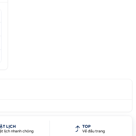
ế
ỏ
ẶT LỊCH
TOP
ặt lịch nhanh chóng
Về đầu trang