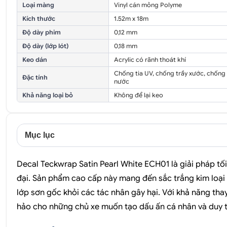
Loại màng
Vinyl cán mỏng Polyme
Kích thước
1.52m x 18m
Độ dày phim
0,12 mm
Độ dày (lớp lót)
0,18 mm
Keo dán
Acrylic có rãnh thoát khí
Chống tia UV, chống trầy xước, chống
Đặc tính
nước
Khả năng loại bỏ
Không để lại keo
Mục lục
Decal Teckwrap Satin Pearl White ECH01 là giải pháp tối 
đại. Sản phẩm cao cấp này mang đến sắc trắng kim loại
lớp sơn gốc khỏi các tác nhân gây hại. Với khả năng thay
hảo cho những chủ xe muốn tạo dấu ấn cá nhân và duy trì