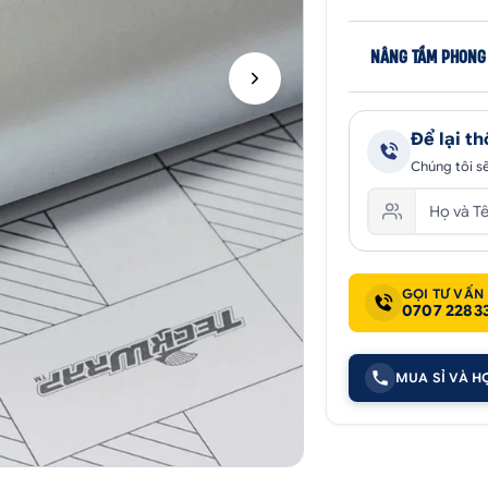
NÂNG TẦM PHONG
Để lại th
Chúng tôi sẽ
GỌI TƯ VẤN
0707 2283
MUA SỈ VÀ H