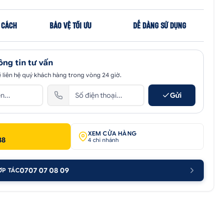
 CÁCH
BẢO VỆ TỐI ƯU
DỄ DÀNG SỬ DỤNG
ông tin tư vấn
 liên hệ quý khách hàng trong vòng 24 giờ.
Gửi
XEM CỬA HÀNG
38
4 chi nhánh
0707 07 08 09
ỢP TÁC