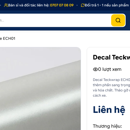
Bán sỉ và đối tác liên hệ:
0707 07 08 09
•
Đổi trả 1 - 1 nếu sản phẩm lỗi
te ECH01
Decal Teckw
0
lượt xem
Decal Teckwrap ECH01
thêm phần sang trọng.
và hóa chất. Tháo gỡ 
cách xe.
Liên hệ
Thương hiệu: