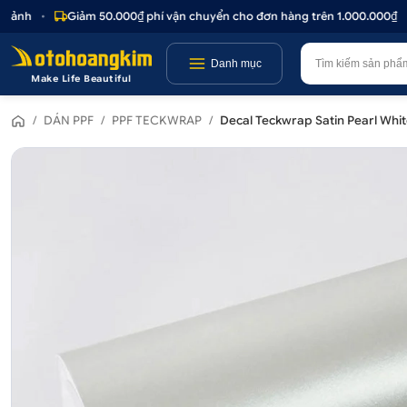
nh
•
Giảm 50.000₫ phí vận chuyển cho đơn hàng trên 1.000.000₫
•
Danh mục
Make Life Beautiful
/
DÁN PPF
/
PPF TECKWRAP
/
Decal Teckwrap Satin Pearl Whi