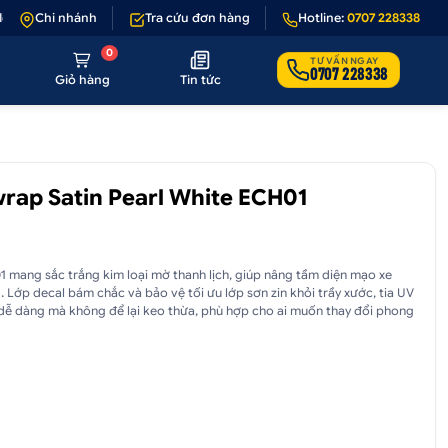
 hoặc không đúng hình ảnh
Chi nhánh
Tra cứu đơn hàng
•
Giảm 50.000₫ phí vận chuyển cho đơn hàn
Hotline:
0707 228338
0
TƯ VẤN NGAY
0707 228338
Giỏ hàng
Tin tức
rap Satin Pearl White ECH01
 mang sắc trắng kim loại mờ thanh lịch, giúp nâng tầm diện mạo xe
 Lớp decal bám chắc và bảo vệ tối ưu lớp sơn zin khỏi trầy xước, tia UV
dễ dàng mà không để lại keo thừa, phù hợp cho ai muốn thay đổi phong