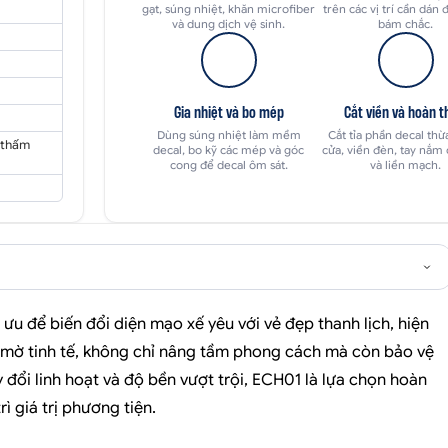
gạt, súng nhiệt, khăn microfiber
trên các vị trí cần dán 
và dung dịch vệ sinh.
bám chắc.
Gia nhiệt và bo mép
Cắt viền và hoàn t
Dùng súng nhiệt làm mềm
Cắt tỉa phần decal thừ
 thấm
decal, bo kỹ các mép và góc
cửa, viền đèn, tay nắm
cong để decal ôm sát.
và liền mạch.
ưu để biến đổi diện mạo xế yêu với vẻ đẹp thanh lịch, hiện
 mờ tinh tế, không chỉ nâng tầm phong cách mà còn bảo vệ
 đổi linh hoạt và độ bền vượt trội, ECH01 là lựa chọn hoàn
 giá trị phương tiện.