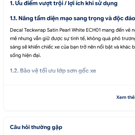
1. Ưu điểm vượt trội / lợi ích khi sử dụng
1.1. Nâng tầm diện mạo sang trọng và độc đá
Decal Teckwrap Satin Pearl White ECH01 mang đến vẻ ngo
mẽ nhưng vẫn giữ được sự tinh tế, không quá phô trươn
sáng sẽ khiến chiếc xe của bạn trở nên nổi bật và khác
sống hiện đại.
1.2. Bảo vệ tối ưu lớp sơn gốc xe
Sản phẩm hoạt động như một lớp áo giáp vô hình, bảo vệ 
trường. Decal giúp chống lại trầy xước nhẹ do va quẹt,
Xem thê
từ hóa chất hay phân chim, nhựa cây, duy trì giá trị xe lâu
>>>
Tham khảo thêm
:
Các sản phẩm DECAL - TEM XE 
>>>
Tham khảo thêm
:
Các sản phẩm DÁN ĐỔI MÀU ch
Câu hỏi thường gặp