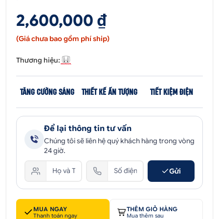
2,600,000 ₫
(Giá chưa bao gồm phí ship)
Thương hiệu:
TĂNG CƯỜNG SÁNG
THIẾT KẾ ẤN TƯỢNG
TIẾT KIỆM ĐIỆN
Để lại thông tin tư vấn
Chúng tôi sẽ liên hệ quý khách hàng trong vòng
24 giờ.
Gửi
MUA NGAY
THÊM GIỎ HÀNG
Thanh toán ngay
Mua thêm sau