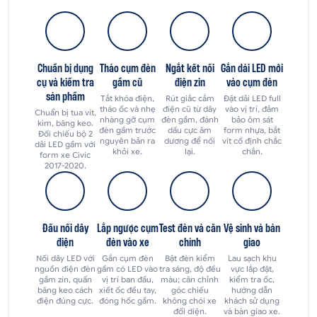
Chuẩn bị dụng
Tháo cụm đèn
Ngắt kết nối
Gắn dải LED mới
cụ và kiểm tra
gầm cũ
điện zin
vào cụm đèn
sản phẩm
Tắt khóa điện,
Rút giắc cắm
Đặt dải LED full
tháo ốc và nhẹ
điện cũ từ dây
vào vị trí, đảm
Chuẩn bị tua vít,
nhàng gỡ cụm
đèn gầm, đánh
bảo ôm sát
kìm, băng keo.
đèn gầm trước
dấu cực âm
form nhựa, bắt
Đối chiếu bộ 2
nguyên bản ra
dương để nối
vít cố định chắc
dải LED gầm với
khỏi xe.
lại.
chắn.
form xe Civic
2017-2020.
Đấu nối dây
Lắp ngược cụm
Test đèn và căn
Vệ sinh và bàn
điện
đèn vào xe
chỉnh
giao
Nối dây LED với
Gắn cụm đèn
Bật đèn kiểm
Lau sạch khu
nguồn điện đèn
gầm có LED vào
tra sáng, độ đều
vực lắp đặt,
gầm zin, quấn
vị trí ban đầu,
màu; căn chỉnh
kiểm tra ốc,
băng keo cách
xiết ốc đều tay,
góc chiếu
hướng dẫn
điện đúng cực.
đóng hốc gầm.
không chói xe
khách sử dụng
đối diện.
và bàn giao xe.