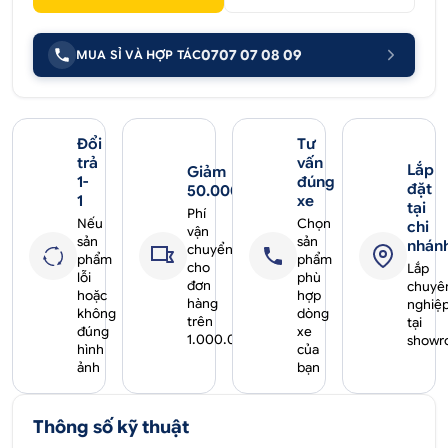
0707 07 08 09
MUA SỈ VÀ HỢP TÁC
Đổi
Tư
trả
vấn
Lắp
Giảm
1-
đúng
đặt
50.000₫
1
xe
tại
Phí
Nếu
Chọn
chi
vận
sản
sản
nhán
chuyển
phẩm
phẩm
cho
Lắp
lỗi
phù
đơn
chuyê
hoặc
hợp
hàng
nghiệ
không
dòng
trên
tại
đúng
xe
1.000.000₫
showr
hình
của
ảnh
bạn
Thông số kỹ thuật