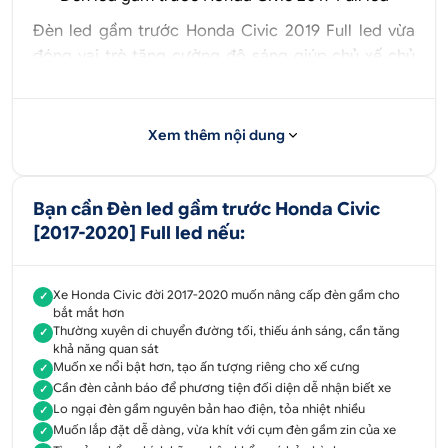
Đèn led gầm trước Honda Civic 2019 Full led vừa
đóng vai trò tăng cường độ sáng giúp chủ xế chủ
động trong mọi tình huống, đảm bảo an toàn khi
lưu thông. Đặc biệt, hệ thống đèn gầm trước full
led làm tăng thêm cá tính cho xế hộp, tạo được ấn
Xem thêm nội dung
tượng cuốn hút và mới lạ cho xế cưng của bạn.
Không chỉ vậy, đèn led cho cường độ ánh sáng
Bạn cần Đèn led gầm trước Honda Civic
mạnh, có khả năng tiết kiệm điện năng đáng kể, tỏa
[2017-2020] Full led nếu:
nhiệt ít, ánh sáng hoạt động ổn định, không lo chập
cháy trong quá trình sử dụng. Đèn được thiết kế
vừa form gầm trước của Honda Civic, dải đèn led
Xe Honda Civic đời 2017-2020 muốn nâng cấp đèn gầm cho
✓
bắt mắt hơn
màu sắc đẹp mắt vừa cung cấp ánh sáng tốt khi di
Thường xuyên di chuyển đường tối, thiếu ánh sáng, cần tăng
✓
chuyển cung đường thiếu ánh sáng đảm bảo an
khả năng quan sát
toàn cao. Đồng thời, đèn còn đóng vai trò là đèn
Muốn xe nổi bật hơn, tạo ấn tượng riêng cho xế cưng
✓
Cần đèn cảnh báo để phương tiện đối diện dễ nhận biết xe
cảnh báo, giúp những phương tiện đối diện dễ
✓
Lo ngại đèn gầm nguyên bản hao điện, tỏa nhiệt nhiều
✓
dàng nhìn thấy hơn.
Muốn lắp đặt dễ dàng, vừa khít với cụm đèn gầm zin của xe
✓