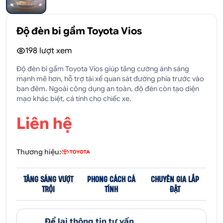
Độ đèn bi gầm Toyota Vios
198
lượt xem
Độ đèn bi gầm Toyota Vios giúp tăng cường ánh sáng
mạnh mẽ hơn, hỗ trợ tài xế quan sát đường phía trước vào
ban đêm. Ngoài công dụng an toàn, độ đèn còn tạo diện
mạo khác biệt, cá tính cho chiếc xe.
Liên hệ
Thương hiệu:
TĂNG SÁNG VƯỢT
PHONG CÁCH CÁ
CHUYÊN GIA LẮP
TRỘI
TÍNH
ĐẶT
Để lại thông tin tư vấn