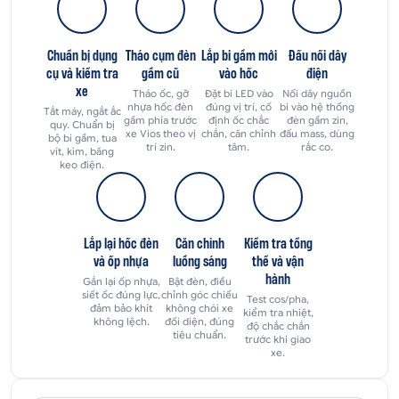
Chuẩn bị dụng
Tháo cụm đèn
Lắp bi gầm mới
Đấu nối dây
cụ và kiểm tra
gầm cũ
vào hốc
điện
xe
Tháo ốc, gỡ
Đặt bi LED vào
Nối dây nguồn
nhựa hốc đèn
đúng vị trí, cố
bi vào hệ thống
Tắt máy, ngắt ắc
gầm phía trước
định ốc chắc
đèn gầm zin,
quy. Chuẩn bị
xe Vios theo vị
chắn, căn chỉnh
đấu mass, dùng
bộ bi gầm, tua
trí zin.
tâm.
rắc co.
vít, kìm, băng
keo điện.
Lắp lại hốc đèn
Căn chỉnh
Kiểm tra tổng
và ốp nhựa
luồng sáng
thể và vận
hành
Gắn lại ốp nhựa,
Bật đèn, điều
siết ốc đúng lực,
chỉnh góc chiếu
Test cos/pha,
đảm bảo khít
không chói xe
kiểm tra nhiệt,
không lệch.
đối diện, đúng
độ chắc chắn
tiêu chuẩn.
trước khi giao
xe.