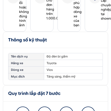
cho
Lắp
lỗi
phù
đơn
chuyê
hoặc
hợp
hàng
nghiệ
không
dòng
trên
tại
đúng
xe
1.000.000₫
showr
hình
của
ảnh
bạn
Thông số kỹ thuật
Tên dịch vụ
Độ đèn bi gầm
Hãng xe
Toyota
Dòng xe
Vios
Mục đích
Tăng sáng, thẩm mỹ
Quy trình lắp đặt 7 bước