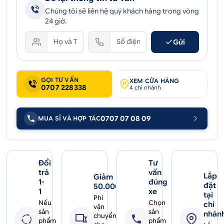
Chúng tôi sẽ liên hệ quý khách hàng trong vòng
24 giờ.
Gửi
GỌI TƯ VẤN
XEM CỬA HÀNG
0707 228338
4 chi nhánh
0707 07 08 09
MUA SỈ VÀ HỢP TÁC
Đổi
Tư
trả
vấn
Lắp
Giảm
1-
đúng
đặt
50.000₫
1
xe
tại
Phí
Nếu
Chọn
chi
vận
sản
sản
nhán
chuyển
phẩm
phẩm