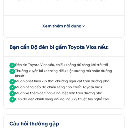
cam kết đem đến cho quý khách những sản phẩm
và dịch vụ tốt nhất.
Xem thêm nội dung
Tư vấn - Hỗ trợ sản phẩm
Bạn cần Độ đèn bi gầm Toyota Vios nếu:
090 3131 500
Đèn zin Toyota Vios yếu, chiếu không đủ sáng khi trời tối
✓
Địa chỉ:
52 - 58 Đường số 1, P.Bình Trị Đông B,
Thường xuyên lái xe trong điều kiện sương mù hoặc đường
✓
Q.Bình Tân, Tp.HCM
khuất
Muốn phát hiện kịp thời chướng ngại vật trên đường phố
✓
51 - 55 Đường số 7, P.An Lạc A, Q.Bình Tân,
Muốn nâng cấp độ chiếu sáng cho chiếc Toyota Vios
✓
Tp.HCM
Muốn xe thêm cá tính và nổi bật hơn trên đường phố
✓
Cần độ đèn chính hãng với đội ngũ kỹ thuật tay nghề cao
✓
347 Quốc lộ 13, P. Hiệp Bình Phước, Q.Thủ
Đức,
Tp.HCM
Câu hỏi thường gặp