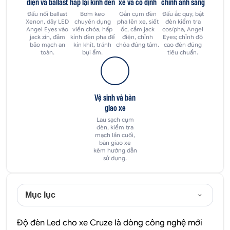
điện và ballast
hấp lại kính đèn
xe và cố định
chỉnh ánh sáng
Đấu nối ballast
Bơm keo
Gắn cụm đèn
Đấu ắc quy, bật
Xenon, dây LED
chuyên dụng
pha lên xe, siết
đèn kiểm tra
Angel Eyes vào
viền chóa, hấp
ốc, cắm jack
cos/pha, Angel
jack zin, đảm
kính đèn pha để
điện, chỉnh
Eyes; chỉnh độ
bảo mạch an
kín khít, tránh
chóa đúng tâm.
cao đèn đúng
toàn.
bụi ẩm.
tiêu chuẩn.
Vệ sinh và bàn
giao xe
Lau sạch cụm
đèn, kiểm tra
mạch lần cuối,
bàn giao xe
kèm hướng dẫn
sử dụng.
Mục lục
Độ đèn Led cho xe Cruze là dòng công nghệ mới