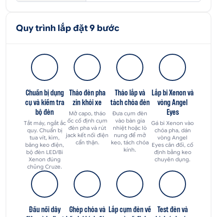
Quy trình lắp đặt 9 bước
Chuẩn bị dụng
Tháo đèn pha
Tháo lắp và
Lắp bi Xenon và
cụ và kiểm tra
zin khỏi xe
tách chóa đèn
vòng Angel
bộ đèn
Eyes
Mở capo, tháo
Đưa cụm đèn
ốc cố định cụm
vào bàn gia
Tắt máy, ngắt ắc
Gá bi Xenon vào
đèn pha và rút
nhiệt hoặc lò
quy. Chuẩn bị
chóa pha, dán
jack kết nối điện
nung để mở
tua vít, kìm,
vòng Angel
cẩn thận.
keo, tách chóa
băng keo điện,
Eyes cân đối, cố
kính.
bộ đèn LED/Bi
định bằng keo
Xenon đúng
chuyên dụng.
chủng Cruze.
Đấu nối dây
Ghép chóa và
Lắp cụm đèn về
Test đèn và