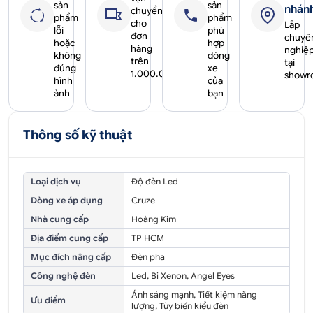
sản
sản
nhán
chuyển
phẩm
phẩm
cho
Lắp
lỗi
phù
đơn
chuyê
hoặc
hợp
hàng
nghiệ
không
dòng
trên
tại
đúng
xe
1.000.000₫
showr
hình
của
ảnh
bạn
Thông số kỹ thuật
Loại dịch vụ
Độ đèn Led
Dòng xe áp dụng
Cruze
Nhà cung cấp
Hoàng Kim
Địa điểm cung cấp
TP HCM
Mục đích nâng cấp
Đèn pha
Công nghệ đèn
Led, Bi Xenon, Angel Eyes
Ánh sáng mạnh, Tiết kiệm năng
Ưu điểm
lượng, Tùy biến kiểu đèn