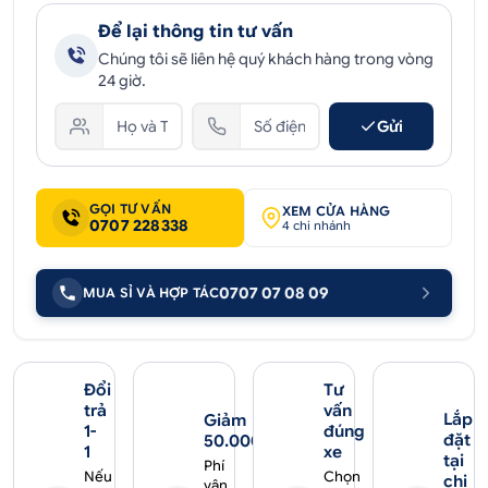
Để lại thông tin tư vấn
Chúng tôi sẽ liên hệ quý khách hàng trong vòng
24 giờ.
Gửi
GỌI TƯ VẤN
XEM CỬA HÀNG
0707 228338
4 chi nhánh
0707 07 08 09
MUA SỈ VÀ HỢP TÁC
Đổi
Tư
trả
vấn
Lắp
Giảm
1-
đúng
đặt
50.000₫
1
xe
tại
Phí
Nếu
Chọn
chi
vận