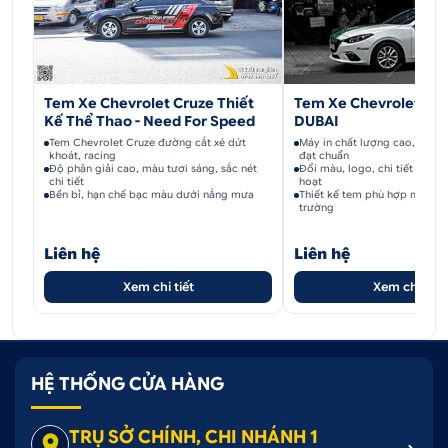
Tem Xe Chevrolet Cruze Thiết
Tem Xe Chevrolet Cruz
Kế Thể Thao - Need For Speed
DUBAI
Tem Chevrolet Cruze đường cắt xé dứt
Máy in chất lượng cao, độ ph
khoát, racing
đạt chuẩn
Độ phân giải cao, màu tươi sáng, sắc nét
Đổi màu, logo, chi tiết theo ý
chi tiết
hoạt
Bền bỉ, hạn chế bạc màu dưới nắng mưa
Thiết kế tem phù hợp mọi dòn
trường
Liên hệ
Liên hệ
Xem chi tiết
Xem chi tiết
HỆ THỐNG CỬA HÀNG
TRỤ SỞ CHÍNH, CHI NHÁNH 1