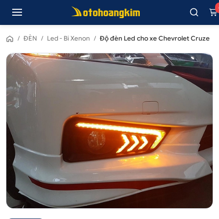
/
ĐÈN
/
Led - Bi Xenon
/
Độ đèn Led cho xe Chevrolet Cruze