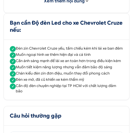
lên hàng đầu, bên cạnh hỗ trợ dịch vụ và tư vấn
Xem thêm nội dung
nhiệt tình, giúp quý khách hàng có thể hiểu rõ về
sản phẩm.
Bạn cần Độ đèn Led cho xe Chevrolet Cruze
Tư vấn - Hỗ trợ sản phẩm
nếu:
090 3131 500
Đèn zin Chevrolet Cruze yếu, tầm chiếu kém khi lái xe ban đêm
✓
Địa chỉ:
52 - 58 Đường số 1, P.Bình Trị Đông B,
Muốn ngoại hình xe thêm hiện đại và cá tính
✓
Q.Bình Tân, Tp.HCM
Cần ánh sáng mạnh để lái xe an toàn hơn trong điều kiện kém
✓
Muốn tiết kiệm năng lượng nhưng vẫn đảm bảo độ sáng
✓
51 - 55 Đường số 7, P.An Lạc A, Q.Bình Tân,
Chán kiểu đèn zin đơn điệu, muốn thay đổi phong cách
✓
Tp.HCM
Đèn xe mờ, đã cũ khiến xe kém thẩm mỹ
✓
Cần độ đèn chuyên nghiệp tại TP HCM với chất lượng đảm
✓
347 Quốc lộ 13, P. Hiệp Bình Phước, Q.Thủ
bảo
Đức,
Tp.HCM
Câu hỏi thường gặp