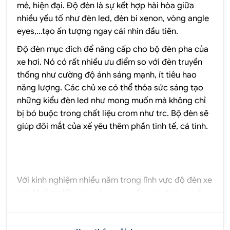
mẻ, hiện đại. Độ đèn là sự kết hợp hài hòa giữa
nhiều yếu tố như đèn led, đèn bi xenon, vòng angle
eyes,...tạo ấn tượng ngay cái nhìn đầu tiên.
Độ đèn mục đích để nâng cấp cho bộ đèn pha của
xe hơi. Nó có rất nhiều ưu điểm so với đèn truyền
thống như cường độ ánh sáng mạnh, ít tiêu hao
năng lượng. Các chủ xe có thể thỏa sức sáng tạo
những kiểu đèn led như mong muốn mà không chỉ
bị bó buộc trong chất liệu crom như trc. Bộ đèn sẽ
giúp đôi mắt của xế yêu thêm phần tinh tế, cá tính.
Với kinh nghiệm nhiều năm trong lĩnh vực độ đèn xe
hơi,
Hoàng Kim
chuyên cung cấp các dịch vụ về
độ đèn, độ pô, cùng các dịch vụ đi kèm tại TP HCM.
Chúng tôi luôn cam kết đặt chất lượng sản phẩm