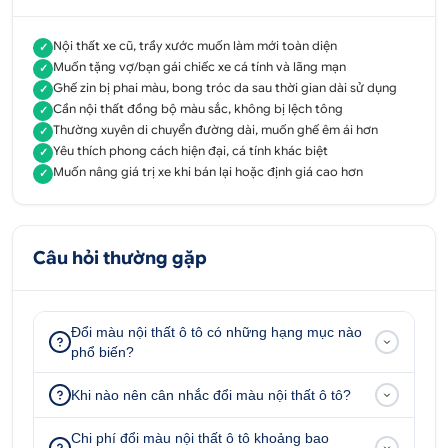
Nội thất xe cũ, trầy xước muốn làm mới toàn diện
✓
Muốn tặng vợ/bạn gái chiếc xe cá tính và lãng mạn
✓
Ghế zin bị phai màu, bong tróc da sau thời gian dài sử dụng
✓
Cần nội thất đồng bộ màu sắc, không bị lệch tông
✓
Thường xuyên di chuyển đường dài, muốn ghế êm ái hơn
✓
Yêu thích phong cách hiện đại, cá tính khác biệt
✓
Muốn nâng giá trị xe khi bán lại hoặc định giá cao hơn
✓
Câu hỏi thường gặp
Đổi màu nội thất ô tô có những hạng mục nào
phổ biến?
Khi nào nên cân nhắc đổi màu nội thất ô tô?
Chi phí đổi màu nội thất ô tô khoảng bao