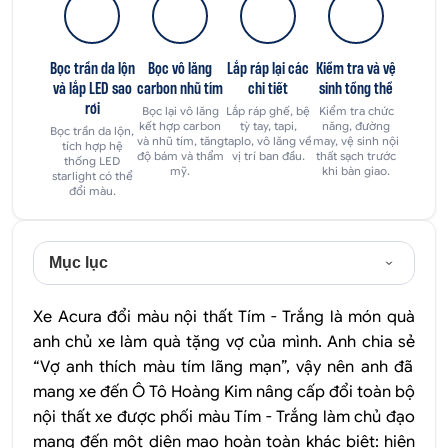
Bọc trần da lộn
Bọc vô lăng
Lắp ráp lại các
Kiểm tra và vệ
và lắp LED sao
carbon nhũ tím
chi tiết
sinh tổng thể
rơi
Bọc lại vô lăng
Lắp ráp ghế, bệ
Kiểm tra chức
kết hợp carbon
tỳ tay, tapi,
năng, đường
Bọc trần da lộn,
và nhũ tím, tăng
taplo, vô lăng về
may, vệ sinh nội
tích hợp hệ
độ bám và thẩm
vị trí ban đầu.
thất sạch trước
thống LED
mỹ.
khi bàn giao.
starlight có thể
đổi màu.
Mục lục
Xe Acura đổi màu nội thất Tím - Trắng là món quà
anh chủ xe làm quà tặng vợ của mình. Anh chia sẻ
“Vợ anh thích màu tím lãng mạn”
, vậy nên anh đã
mang xe đến Ô Tô Hoàng Kim nâng cấp đổi toàn bộ
nội thất xe được phối màu Tím - Trắng làm chủ đạo
mang đến một diện mạo hoàn toàn khác biệt: hiện