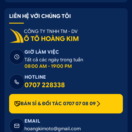
LIÊN HỆ VỚI CHÚNG TÔI
CÔNG TY TNHH TM - DV
Tapi và taplo được đổi màu đồng bộ với khoang nội
Ô TÔ HOÀNG KIM
thất xe
GIỜ LÀM VIỆC
1.4. Trần sao (Starlight)
Tất cả các ngày trong tuần
08:00 AM - 19:00 PM
Hệ thống trần xe được bọc lại bằng chất liệu da
lộn, kết hợp với LED sao rơi, tạo không gian như
HOTLINE
bầu trời sao có thể điều chỉnh màu sắc theo sở
0707 228338
thích. Mang lại cảm giác thư giãn, đặc biệt phù hợp
khi di chuyển ban đêm.
BÁN SỈ & ĐỐI TÁC 0707 07 08 09
EMAIL
hoangkimoto@gmail.com