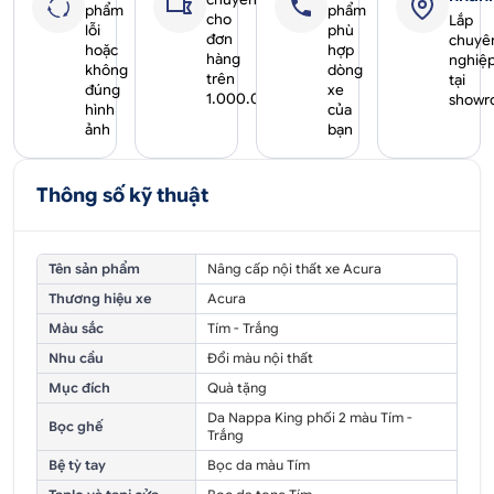
phẩm
phẩm
cho
Lắp
lỗi
phù
đơn
chuyê
hoặc
hợp
hàng
nghiệ
không
dòng
trên
tại
đúng
xe
1.000.000₫
showr
hình
của
ảnh
bạn
Thông số kỹ thuật
Tên sản phẩm
Nâng cấp nội thất xe Acura
Thương hiệu xe
Acura
Màu sắc
Tím - Trắng
Nhu cầu
Đổi màu nội thất
Mục đích
Quà tặng
Da Nappa King phối 2 màu Tím -
Bọc ghế
Trắng
Bệ tỳ tay
Bọc da màu Tím