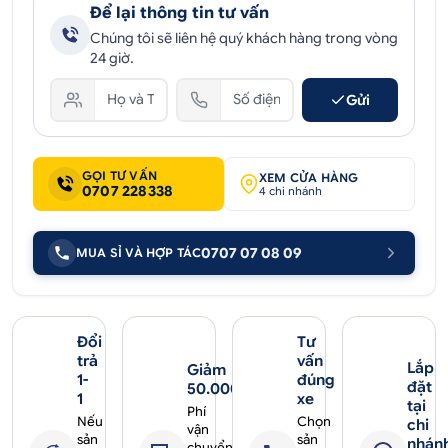
Để lại thông tin tư vấn
Chúng tôi sẽ liên hệ quý khách hàng trong vòng
24 giờ.
Gửi
GỌI TƯ VẤN
XEM CỬA HÀNG
0707 228338
4 chi nhánh
0707 07 08 09
MUA SỈ VÀ HỢP TÁC
Đổi
Tư
trả
vấn
Lắp
Giảm
1-
đúng
đặt
50.000₫
1
xe
tại
Phí
Nếu
Chọn
chi
vận
sản
sản
nhán
chuyển