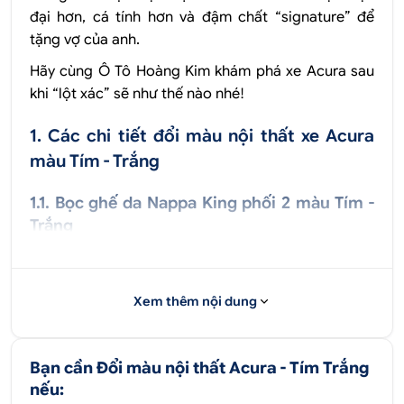
đại hơn, cá tính hơn và đậm chất “signature” để
tặng vợ của anh.
Hãy cùng Ô Tô Hoàng Kim khám phá xe Acura sau
khi “lột xác” sẽ như thế nào nhé!
1. Các chi tiết đổi màu nội thất xe Acura
màu Tím - Trắng
1.1. Bọc ghế da Nappa King phối 2 màu Tím -
Trắng
Thiết kế ghế với phần lưng và đệm màu trắng, viền
tím tạo cảm giác thể thao nhưng vẫn sang trọng.
Đường may tỉ mỉ giúp tăng độ hoàn thiện và độ
Xem thêm nội dung
bền. Chất liệu da Nappa King có đặc tính đàn hồi
tốt, giúp mang lại cảm giác dễ chịu trong những
Bạn cần Đổi màu nội thất Acura - Tím Trắng
chuyến đi dài.
nếu: