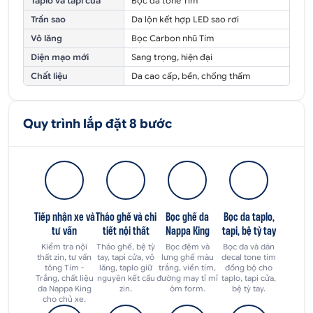
Taplo và tapi cửa
Bọc da tone Tím
Trần sao
Da lộn kết hợp LED sao rơi
Vô lăng
Bọc Carbon nhũ Tím
Diện mạo mới
Sang trọng, hiện đại
Chất liệu
Da cao cấp, bền, chống thấm
Quy trình lắp đặt 8 bước
Tiếp nhận xe và
Tháo ghế và chi
Bọc ghế da
Bọc da taplo,
tư vấn
tiết nội thất
Nappa King
tapi, bệ tỳ tay
Kiểm tra nội
Tháo ghế, bệ tỳ
Bọc đệm và
Bọc da và dán
thất zin, tư vấn
tay, tapi cửa, vô
lưng ghế màu
decal tone tím
tông Tím -
lăng, taplo giữ
trắng, viền tím,
đồng bộ cho
Trắng, chất liệu
nguyên kết cấu
đường may tỉ mỉ
taplo, tapi cửa,
da Nappa King
zin.
ôm form.
bệ tỳ tay.
cho chủ xe.