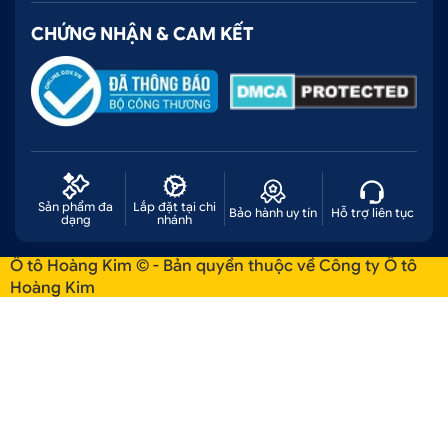
CHỨNG NHẬN & CAM KẾT
Sản phẩm đa
Lắp đặt tại chi
Bảo hành uy tín
Hỗ trợ liên tục
dạng
nhánh
Vô lăng được nâng cấp bọc carbon nhũ tím tạo
điểm nhấn thu hút
Ô tô Hoàng Kim © - Bản quyền thuộc về Công ty Ô tô
Hoàng Kim
>>>
Acura nâng cấp vô lăng Carbon nhũ tím
2. Ưu điểm đổi màu nội thất xe Acura
Thay đổi diện mạo hoàn toàn:
Nội thất sau khi
được khoác lên màu Tím - Trắng nội thất tạo cảm
giác mới mẻ, sang trọng hơn.