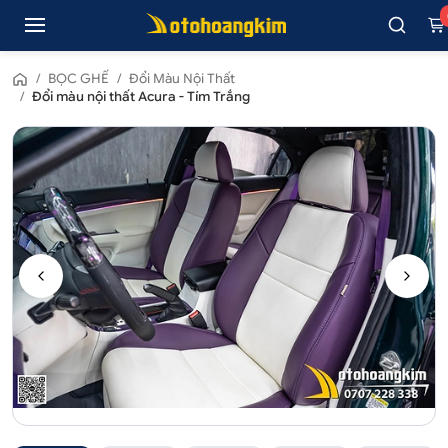
/
BỌC GHẾ
/
Đổi Màu Nội Thất
/
Đổi màu nội thất Acura - Tím Trắng