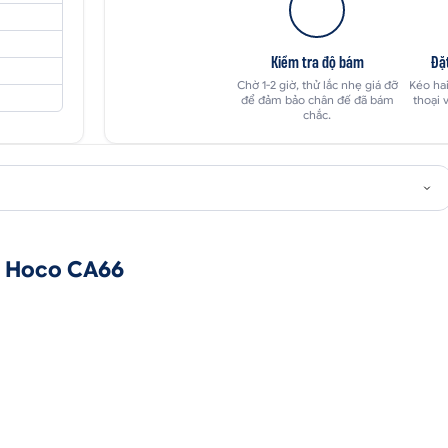
Kiểm tra độ bám
Đặ
Chờ 1-2 giờ, thử lắc nhẹ giá đỡ
Kéo hai
để đảm bảo chân đế đã bám
thoại 
chắc.
ại Hoco CA66