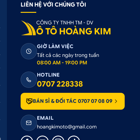
LIÊN HỆ VỚI CHÚNG TÔI
CÔNG TY TNHH TM - DV
Ô TÔ HOÀNG KIM
GIỜ LÀM VIỆC
Tất cả các ngày trong tuần
08:00 AM - 19:00 PM
HOTLINE
0707 228338
phụ kiện ô tô với giá tốt nhất thị trường
 hàng có thể chọn 1 trong 3 cách sau:
BÁN SỈ & ĐỐI TÁC 0707 07 08 09
28 338
EMAIL
ANGKIM.COM
hoangkimoto@gmail.com
NG