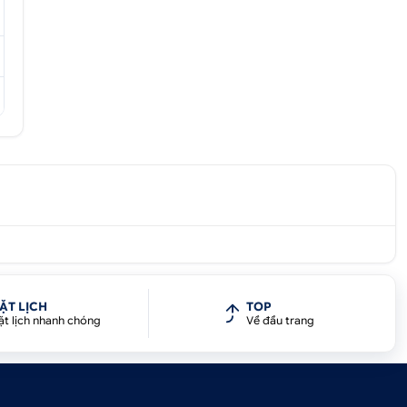
ả
n
ẶT LỊCH
TOP
ặt lịch nhanh chóng
Về đầu trang