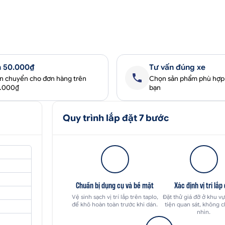
 50.000₫
Tư vấn đúng xe
ận chuyển cho đơn hàng trên
Chọn sản phẩm phù hợp
0.000₫
bạn
Quy trình lắp đặt 7 bước
Chuẩn bị dụng cụ và bề mặt
Xác định vị trí lắp
Vệ sinh sạch vị trí lắp trên taplo,
Đặt thử giá đỡ ở khu v
để khô hoàn toàn trước khi dán.
tiện quan sát, không 
nhìn.