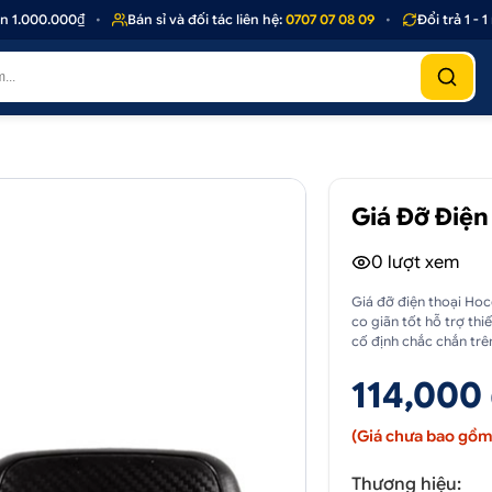
.000.000₫
•
Bán sỉ và đối tác liên hệ:
0707 07 08 09
•
Đổi trả 1 - 1 n
Giá Đỡ Điện
0
lượt xem
Giá đỡ điện thoại Hoc
co giãn tốt hỗ trợ thi
cố định chắc chắn trê
114,000
(Giá chưa bao gồm 
Thương hiệu: