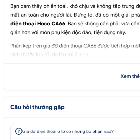
Bạn cảm thấy phiền toái, khó chịu và không tập trung đư
mất an toàn cho người lái. Đừng lo, đã có một giải phá
điện thoại Hoco CA66
. Bạn sẽ không cần phải vừa cầm
giản hơn với món phụ kiện độc đáo, tiện dụng này.
Phần kẹp trên giá đỡ điện thoại CA66 được tích hợp một 
kích thước lớn tối đa lên tới 7 inch.
Chân đế của Hoco CA66 được làm từ chất liệu silicon kế
Xem thê
mặt phẳng lồi lõm khác nhau.
Câu hỏi thường gặp
Giá đỡ điện thoại ô tô có những bộ phận nào?
II. Mua giá đỡ điện thoại Hoco CA66