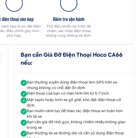
t điện thoại vào kẹp
Kiểm tra vận hành
 cạnh kẹp lò xo, đặt điện
Thử điều khiển xe ở tốc độ
vào, điều chỉnh góc nhìn
chậm, xác nhận điện thoại
phù hợp.
không rung, không xê dịch.
Bạn cần Giá Đỡ Điện Thoại Hoco CA66
nếu:
Bạn thường xuyên dùng điện thoại làm GPS trên xe
✓
nhưng không có chỗ đặt ổn định
Điện thoại của bạn có màn hình lớn từ 5-7 inch
✓
Mặt taplo hoặc kính xe gồ ghề, khó đặt điện thoại cố
✓
định
Bạn muốn rảnh tay để thao tác điện thoại an toàn hơn
✓
khi lái xe
Bạn cần giá đỡ nhỏ gọn, không chiếm nhiều không gian
✓
trong xe
Bạn thường lái xe đường dài và cần sử dụng điện thoại
✓