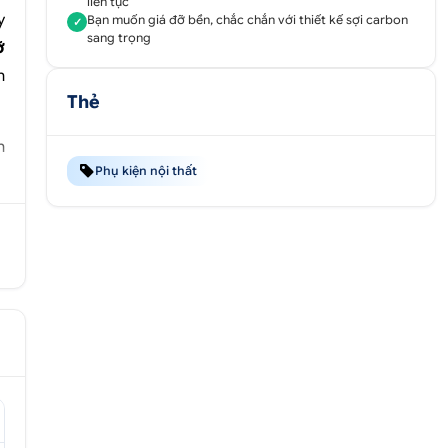
liên tục
y
Bạn muốn giá đỡ bền, chắc chắn với thiết kế sợi carbon
✓
sang trọng
ỡ
n
Thẻ
h
Phụ kiện nội thất
u