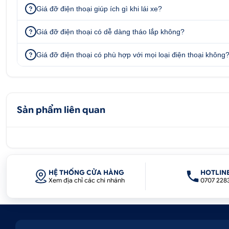
Giá đỡ điện thoại giúp ích gì khi lái xe?
Công ty TNHH thương mại dịch vụ ô tô Hoàng Kim là công
phụ kiện ô tô chính hãng. Ô tô Hoàng Kim chuyên cun
Giá đỡ điện thoại có dễ dàng tháo lắp không?
tại TPHCM.
Giá đỡ điện thoại có phù hợp với mọi loại điện thoại không
Sản phẩm liên quan
HỆ THỐNG CỬA HÀNG
HOTLIN
Xem địa chỉ các chi nhánh
0707 228