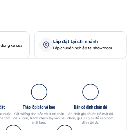
Lắp đặt tại chi nhánh
 dòng xe của
Lắp chuyên nghiệp tại showroom
 đặt
Tháo lớp bảo vệ keo
Dán cố định chân đế
ực thuận
Gỡ miếng dán bảo vệ dưới chân
Ấn chặt giá đỡ lên bề mặt đã
che tầm
đế silicon, tránh chạm tay vào bề
chọn, giữ 30 giây để keo bám
mặt keo.
dính tối đa.