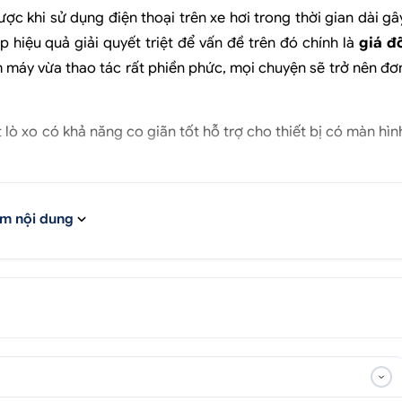
ợc khi sử dụng điện thoại trên xe hơi trong thời gian dài gâ
p hiệu quả giải quyết triệt để vấn đề trên đó chính là
giá đ
 máy vừa thao tác rất phiền phức, mọi chuyện sẽ trở nên đơ
lò xo có khả năng co giãn tốt hỗ trợ cho thiết bị có màn hìn
t hợp với loại keo siêu dính giúp cố định thiết bị trên nhiề
m nội dung