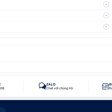
 ty đi đầu trong thiết kế riêng cho xe, chúng tôi bán tất c
g cấp
giá đỡ điện thoại Hoco CA66
chất lượng, giá rẻ, uy tí
?
E
ZALO
Đ
338
Chat với chúng tôi
Đ