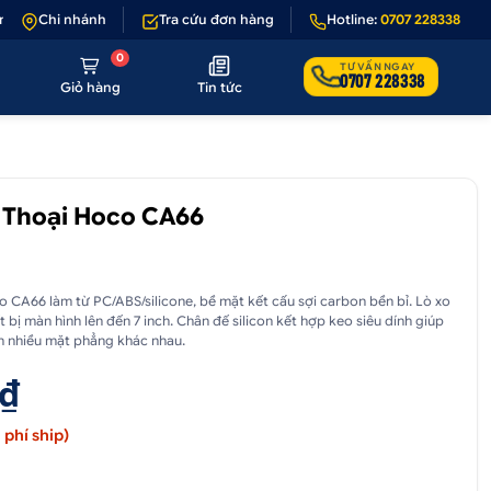
ếu sản phẩm lỗi hoặc không đúng hình ảnh
Chi nhánh
Tra cứu đơn hàng
•
Giảm 50.000₫ phí vận chuy
Hotline:
0707 228338
0
TƯ VẤN NGAY
0707 228338
Giỏ hàng
Tin tức
 Thoại Hoco CA66
o CA66 làm từ PC/ABS/silicone, bề mặt kết cấu sợi carbon bền bỉ. Lò xo
ết bị màn hình lên đến 7 inch. Chân đế silicon kết hợp keo siêu dính giúp
n nhiều mặt phẳng khác nhau.
 ₫
phí ship)