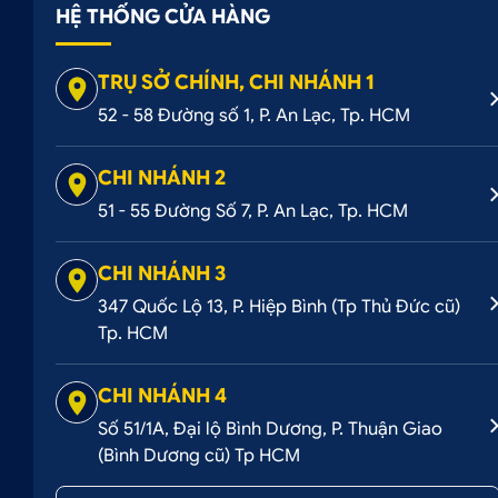
HỆ THỐNG CỬA HÀNG
TRỤ SỞ CHÍNH, CHI NHÁNH 1
52 - 58 Đường số 1, P. An Lạc, Tp. HCM
CHI NHÁNH 2
51 - 55 Đường Số 7, P. An Lạc, Tp. HCM
CHI NHÁNH 3
ô tô Hoàng Kim chuyên cung cấp các 
347 Quốc Lộ 13, P. Hiệp Bình (Tp Thủ Đức cũ)
Tp. HCM
Để được tư vấn và mua sản phẩm thuận tiện nhất, khách
CÁCH 1
: ĐẶT HÀNG QUA SỐ HOTLINE: 0707 2
CHI NHÁNH 4
Số 51/1A, Đại lộ Bình Dương, P. Thuận Giao
CÁCH 2
: MUA HÀNG TRÊN WEBSITE:
OTOHO
(Bình Dương cũ) Tp HCM
CÁCH 3
: MUA HÀNG TRỰC TIẾP TẠI CỬA HÀ