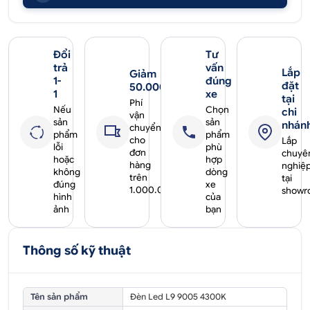
Đổi
Tư
trả
vấn
Lắp
Giảm
1-
đúng
đặt
50.000₫
1
xe
tại
Phí
Nếu
Chọn
chi
vận
sản
sản
nhán
chuyển
phẩm
phẩm
cho
Lắp
lỗi
phù
đơn
chuyê
hoặc
hợp
hàng
nghiệ
không
dòng
trên
tại
đúng
xe
1.000.000₫
showr
hình
của
ảnh
bạn
Thông số kỹ thuật
Tên sản phẩm
Đèn Led L9 9005 4300K