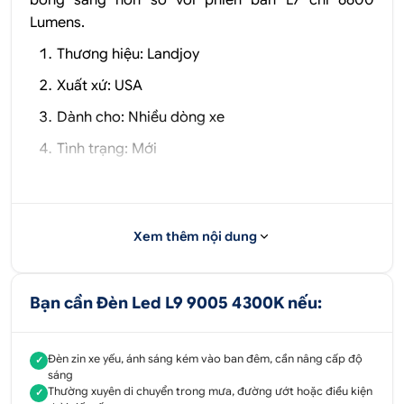
Lumens.
Thương hiệu: Landjoy
Xuất xứ: USA
Dành cho: Nhiều dòng xe
Tình trạng: Mới
Ánh sáng: Vàng
Thông số kỹ thuật
Xem thêm nội dung
Chip led: CREE XHP70
Điện áp: 12 – 24 VDC
Bạn cần Đèn Led L9 9005 4300K nếu:
Chỉnh được tiêu cự
Chống nước: IP68
Đèn zin xe yếu, ánh sáng kém vào ban đêm, cần nâng cấp độ
✓
sáng
Công suất: 60W
Thường xuyên di chuyển trong mưa, đường ướt hoặc điều kiện
✓