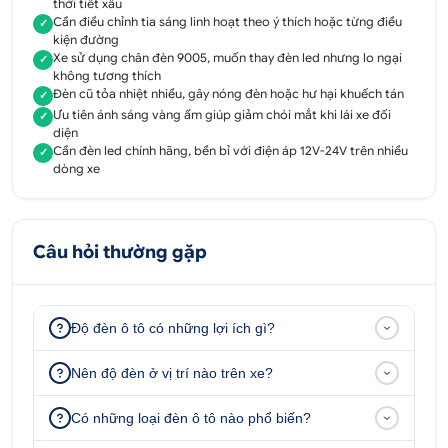
thời tiết xấu
Lumen: 7000 LUMEN
Cần điều chỉnh tia sáng linh hoạt theo ý thích hoặc từng điều
✓
kiện đường
Nhiệt màu: 4300 K
Xe sử dụng chân đèn 9005, muốn thay đèn led nhưng lo ngại
✓
Kiểu chân: 9005
không tương thích
Đèn cũ tỏa nhiệt nhiều, gây nóng đèn hoặc hư hại khuếch tán
✓
Ưu tiên ánh sáng vàng ấm giúp giảm chói mắt khi lái xe đối
Đèn led L9 9005 4300k cho ô tô
✓
diện
Cần đèn led chính hãng, bền bỉ với điện áp 12V-24V trên nhiều
✓
1.2 Ưu điểm của đèn led L9 9005 4300K
dòng xe
Tản nhiệt bằng dây tản nhiệt giống L7 giúp chip
Led hoạt động cực kỳ ổn định và bền bỉ trong
mọi thời tiết.
Câu hỏi thường gặp
Tản nhiệt bằng dây tản nhiệt nhỏ gọn nên có
thể gắn được trên hầu hết các xe hơi và xe máy
Độ đèn ô tô có những lợi ích gì?
sử dụng chân 9005
Sản phẩm đảm bảo chất lượng và an toàn cho
Nên độ đèn ở vị trí nào trên xe?
người sử dụng, do đó hoàn toàn yên tâm khi
mua đèn led này.
Có những loại đèn ô tô nào phổ biến?