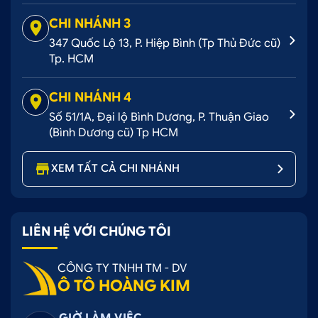
CHI NHÁNH 3:
51/1A, Đại lộ Bình Dương,
CHI NHÁNH 3
P.Thuận Giao, TX.Thuận An, Bình Dương.
347 Quốc Lộ 13, P. Hiệp Bình (Tp Thủ Đức cũ)
Tp. HCM
Hotline 24/7:
0707 07 08 09.
CHI NHÁNH 4
Số 51/1A, Đại lộ Bình Dương, P. Thuận Giao
(Bình Dương cũ) Tp HCM
XEM TẤT CẢ CHI NHÁNH
LIÊN HỆ VỚI CHÚNG TÔI
CÔNG TY TNHH TM - DV
Quý khách có thể đến 1 trong 4 chi nhánh của Ô tô
Ô TÔ HOÀNG KIM
Hoàng Kim để mua đèn led L9 9005 4300k
GIỜ LÀM VIỆC