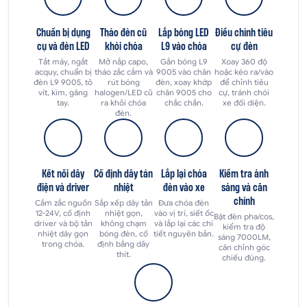
Chuẩn bị dụng
Tháo đèn cũ
Lắp bóng LED
Điều chỉnh tiêu
cụ và đèn LED
khỏi chóa
L9 vào chóa
cự đèn
Tắt máy, ngắt
Mở nắp capo,
Gắn bóng L9
Xoay 360 độ
acquy, chuẩn bị
tháo zắc cắm và
9005 vào chân
hoặc kéo ra/vào
đèn L9 9005, tô
rút bóng
đèn, xoay khớp
để chỉnh tiêu
vít, kìm, găng
halogen/LED cũ
chân 9005 cho
cự, tránh chói
tay.
ra khỏi chóa
chắc chắn.
xe đối diện.
đèn.
Kết nối dây
Cố định dây tản
Lắp lại chóa
Kiểm tra ánh
điện và driver
nhiệt
đèn vào xe
sáng và căn
chỉnh
Cắm zắc nguồn
Sắp xếp dây tản
Đưa chóa đèn
12-24V, cố định
nhiệt gọn,
vào vị trí, siết ốc
Bật đèn pha/cos,
driver và bộ tản
không chạm
và lắp lại các chi
kiểm tra độ
nhiệt dây gọn
bóng đèn, cố
tiết nguyên bản.
sáng 7000LM,
trong chóa.
định bằng dây
căn chỉnh góc
thít.
chiếu đúng.