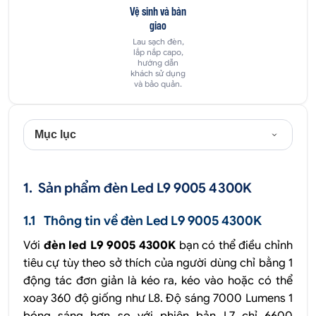
Vệ sinh và bàn
giao
Lau sạch đèn,
lắp nắp capo,
hướng dẫn
khách sử dụng
và bảo quản.
Mục lục
1. Sản phẩm đèn Led
L9 9005 4300K
1.1 Thông tin về đèn Led L9 9005 4300K
Với
đèn led L9 9005 4300K
bạn có thể điều chỉnh
tiêu cự tùy theo sở thích của người dùng chỉ bằng 1
động tác đơn giản là kéo ra, kéo vào hoặc có thể
xoay 360 độ giống như L8. Độ sáng 7000 Lumens 1
bóng sáng hơn so với phiên bản L7 chỉ 6600