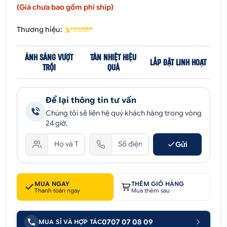
(Giá chưa bao gồm phí ship)
Thương hiệu:
ÁNH SÁNG VƯỢT
TẢN NHIỆT HIỆU
LẮP ĐẶT LINH HOẠT
TRỘI
QUẢ
Để lại thông tin tư vấn
Chúng tôi sẽ liên hệ quý khách hàng trong vòng
24 giờ.
Gửi
MUA NGAY
THÊM GIỎ HÀNG
Thanh toán ngay
Mua thêm sau
0707 07 08 09
MUA SỈ VÀ HỢP TÁC