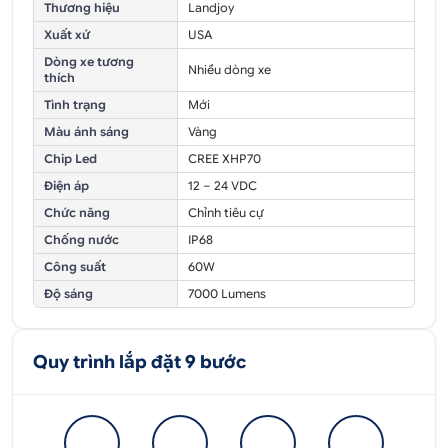
Thương hiệu
Landjoy
Xuất xứ
USA
Dòng xe tương
Nhiều dòng xe
thích
Tình trạng
Mới
Màu ánh sáng
Vàng
Chip Led
CREE XHP70
Điện áp
12 – 24 VDC
Chức năng
Chỉnh tiêu cự
Chống nước
IP68
Công suất
60W
Độ sáng
7000 Lumens
Quy trình lắp đặt 9 bước