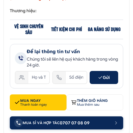
Thương hiệu:
VỆ SINH CHUYÊN
TIẾT KIỆM CHI PHÍ
ĐA NĂNG SỬ DỤNG
SÂU
Để lại thông tin tư vấn
Chúng tôi sẽ liên hệ quý khách hàng trong vòng
24 giờ.
Gửi
MUA NGAY
THÊM GIỎ HÀNG
Thanh toán ngay
Mua thêm sau
0707 07 08 09
MUA SỈ VÀ HỢP TÁC