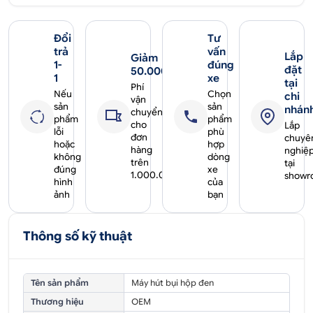
Đổi
Tư
trả
vấn
Lắp
Giảm
1-
đúng
đặt
50.000₫
1
xe
tại
Phí
Nếu
Chọn
chi
vận
sản
sản
nhán
chuyển
phẩm
phẩm
cho
Lắp
lỗi
phù
đơn
chuyê
hoặc
hợp
hàng
nghiệ
không
dòng
trên
tại
đúng
xe
1.000.000₫
showr
hình
của
ảnh
bạn
Thông số kỹ thuật
Tên sản phẩm
Máy hút bụi hộp đen
Thương hiệu
OEM