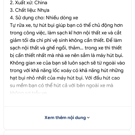
2. Xuất xứ: China
3. Chất liệu: Nhựa
4. Sử dụng cho: Nhiều dòng xe
Tự rửa xe, tự hút bụi giúp bạn có thể chủ động hơn
trong công việc, làm sạch kĩ hơn nội thất xe và cắt
giảm tối đa chi phí vệ sinh không cần thiết. Để làm
sạch nội thất và ghế ngồi, thảm… trong xe thì thiết
bị cần thiết nhất mà nhà xe nên sắm là máy hút bụi.
Không gian xe của bạn sẽ luôn sạch sẽ từ ngoài vào
trong với khả năng lốc xoáy có khả năng hút những
hạt bụi nhỏ nhất của máy hút bụi. Với đầu hút cao
su mềm bạn có thể hút cả với bên ngoài xe mà
không sợ trầy xe.
Ô Tô Hoàng Kim còn cung cấp sỉ đồ chơi ô tô khác
như: Chén cửa, Tay cửa, Bệ bước sơn, bệ bước
ngoài, bệ bước nhựa, Ốp nắp xăng các loại xe, Các
Xem thêm nội dung
phụ kiện đèn, viền đèn sau, Các sản phẩm vệ sinh,
trang trí, chăm sóc xe,... của tất cả các hãng xe có