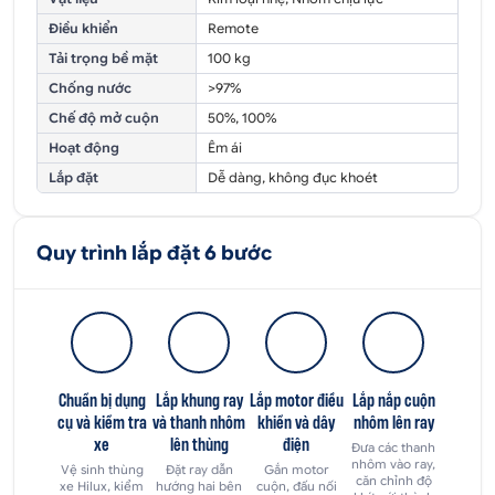
Điều khiển
Remote
Tải trọng bề mặt
100 kg
Chống nước
>97%
Chế độ mở cuộn
50%, 100%
Hoạt động
Êm ái
Lắp đặt
Dễ dàng, không đục khoét
Quy trình lắp đặt 6 bước
Chuẩn bị dụng
Lắp khung ray
Lắp motor điều
Lắp nắp cuộn
cụ và kiểm tra
và thanh nhôm
khiển và dây
nhôm lên ray
xe
lên thùng
điện
Đưa các thanh
nhôm vào ray,
Vệ sinh thùng
Đặt ray dẫn
Gắn motor
căn chỉnh độ
xe Hilux, kiểm
hướng hai bên
cuộn, đấu nối