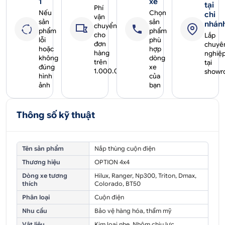
1
xe
tại
Phí
Nếu
Chọn
chi
vận
sản
sản
nhán
chuyển
phẩm
phẩm
cho
Lắp
lỗi
phù
đơn
chuyê
hoặc
hợp
hàng
nghiệ
không
dòng
trên
tại
đúng
xe
1.000.000₫
showr
hình
của
ảnh
bạn
Thông số kỹ thuật
Tên sản phẩm
Nắp thùng cuộn điện
Thương hiệu
OPTION 4x4
Dòng xe tương
Hilux, Ranger, Np300, Triton, Dmax,
thích
Colorado, BT50
Phân loại
Cuộn điện
Nhu cầu
Bảo vệ hàng hóa, thẩm mỹ
Vật liệu
Kim loại nhẹ, Nhôm chịu lực