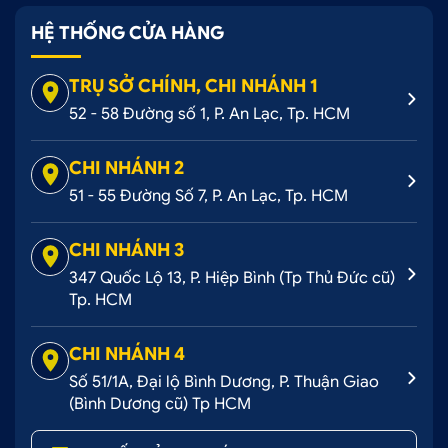
Nắp thùng điện option hoạt động êm ái,
tiện lợi:
HỆ THỐNG CỬA HÀNG
Bạn điều khiển việc đóng/mở nắp thùng bằng
TRỤ SỞ CHÍNH, CHI NHÁNH 1
remote sẽ giúp nắp thùng hoạt động theo ý muốn
52 - 58 Đường số 1, P. An Lạc, Tp. HCM
của mình. Nắp thùng đóng mở êm ái, không phát ra
âm thanh khó chịu. Đặc biệt, nắp thùng cuộn có thể
CHI NHÁNH 2
đóng/mở 50% hoặc 100% tùy theo nhu cầu sử dụng
của bạn nhé.
51 - 55 Đường Số 7, P. An Lạc, Tp. HCM
Nâng cấp vẻ đẹp sang trọng, đẳng cấp cho
CHI NHÁNH 3
bán tải:
347 Quốc Lộ 13, P. Hiệp Bình (Tp Thủ Đức cũ)
Phụ kiện đươc thiết kế kiểu dáng tinh tế giúp cho
Tp. HCM
ngoại hình bán tải thêm vẻ hầm hố và đẳng cấp
hơn. Nắp thùng bán tải có màu sắc hài hòa dễ dàng
CHI NHÁNH 4
kết hợp với màu sắc của màu sơn xe sẽ nâng cấp
Số 51/1A, Đại lộ Bình Dương, P. Thuận Giao
thêm vẻ đẹp hoàn hảo, đẳng cấp cho ô tô của bạn.
(Bình Dương cũ) Tp HCM
Lắp đặt dễ dàng: