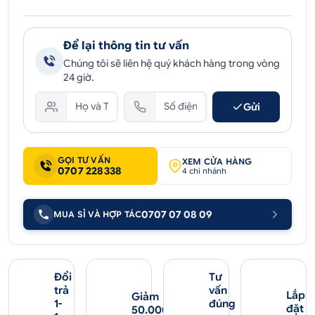
Để lại thông tin tư vấn
Chúng tôi sẽ liên hệ quý khách hàng trong vòng
24 giờ.
Gửi
GỌI TƯ VẤN
XEM CỬA HÀNG
0707 228338
4 chi nhánh
0707 07 08 09
MUA SỈ VÀ HỢP TÁC
Đổi
Tư
trả
vấn
Lắp
Giảm
1-
đúng
đặt
50.000₫