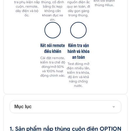
khít với thành
tra phụ kiện nắp
thùng, cố định
nguồn điện ắc
thùng Hilux.
cuộn, remote,
bằng ốc kẹp
quy an toàn, đi
dây điện và bộ
không cần
dây gọn gàng
ốc.
khoan đục xe
trong thùng.
zin.
Kết nối remote
Kiểm tra vận
điều khiển
hành và khóa
an toàn
Cài đặt remote,
kiểm tra chế độ
Test đóng mở
đóng/mở 50%
điện nhiều lần,
và 100% hoạt
kiểm tra khóa,
động chính xác.
độ êm và khả
năng chống
nước.
Mục lục
1. Sản phẩm nắp thùng cuộn điện OPTION