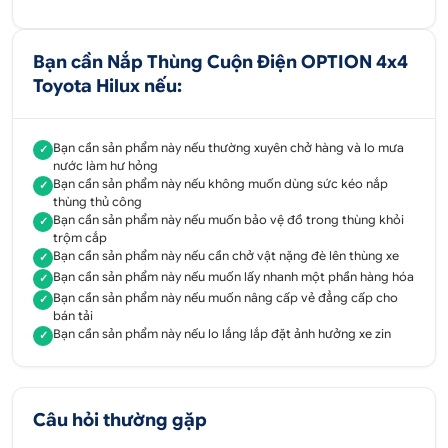
Khả năng chịu được tải trọng đến 100 kg đè lên
bề mặt thùng.
Bạn cần Nắp Thùng Cuộn Điện OPTION 4x4
Có 2 chế độ mở cuộn 50% và 100%.
Toyota Hilux nếu:
Chống nước tốt đạt đến trên 97%.
Mẫu mã đa dạng lắp đặt dễ dàng, không làm
Bạn cần sản phẩm này nếu thường xuyên chở hàng và lo mưa
✓
nước làm hư hỏng
ảnh hưởng đến xe zin của bạn.
Bạn cần sản phẩm này nếu không muốn dùng sức kéo nắp
✓
thùng thủ công
Bạn cần sản phẩm này nếu muốn bảo vệ đồ trong thùng khỏi
✓
trộm cắp
Bạn cần sản phẩm này nếu cần chở vật nặng đè lên thùng xe
✓
Bạn cần sản phẩm này nếu muốn lấy nhanh một phần hàng hóa
✓
Bạn cần sản phẩm này nếu muốn nâng cấp vẻ đẳng cấp cho
✓
bán tải
Bạn cần sản phẩm này nếu lo lắng lắp đặt ảnh hưởng xe zin
✓
Câu hỏi thường gặp