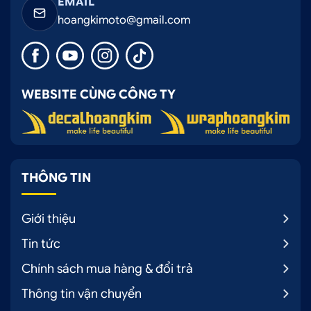
EMAIL
hoangkimoto@gmail.com
Nắp thùng cuộn điện Option 4x4 được thiết kế vừa
khít cho xe Hilux
WEBSITE CÙNG CÔNG TY
.
THÔNG TIN
Giới thiệu
Tin tức
Chính sách mua hàng & đổi trả
Thông tin vận chuyển