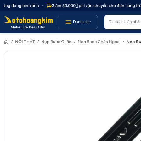
ông đúng hình ảnh
•
Giảm 50.000₫ phí vận chuyển cho đơn hàng trên 1
Danh mục
Make Life Beautiful
/
NỘI THẤT
/
Nẹp Bước Chân
/
Nẹp Bước Chân Ngoài
/
Nẹp Bư