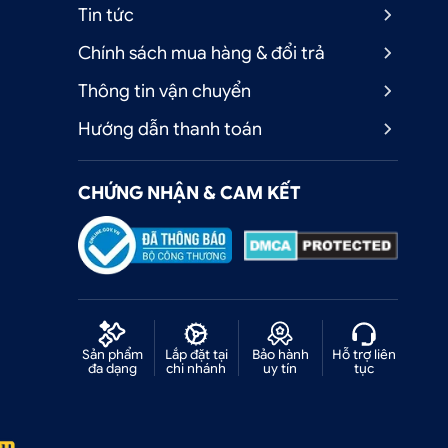
Tin tức
Chính sách mua hàng & đổi trả
Thông tin vận chuyển
Hướng dẫn thanh toán
CHỨNG NHẬN & CAM KẾT
ộ
i
a
n
Sản phẩm
Lắp đặt tại
Bảo hành
Hỗ trợ liên
đa dạng
chi nhánh
uy tín
tục
o