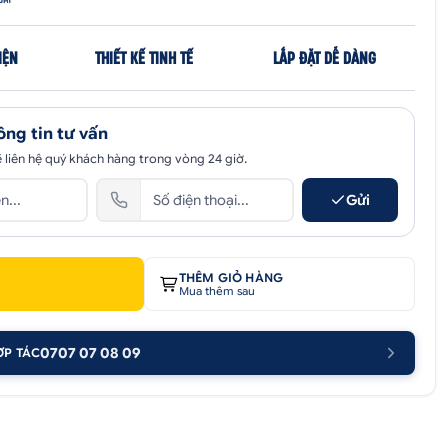
IỆN
THIẾT KẾ TINH TẾ
LẮP ĐẶT DỄ DÀNG
ông tin tư vấn
 liên hệ quý khách hàng trong vòng 24 giờ.
Gửi
THÊM GIỎ HÀNG
Mua thêm sau
0707 07 08 09
ỢP TÁC