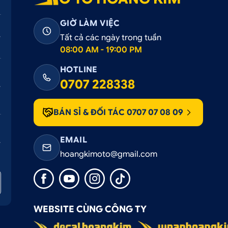
GIỜ LÀM VIỆC
Tất cả các ngày trong tuần
08:00 AM - 19:00 PM
ntra bằng chất titan cao cấp
HOTLINE
0707 228338
a 2023 titan
ắt buộc phải bước lên thành bước chân, điều này sẽ khiến b
BÁN SỈ & ĐỐI TÁC 0707 07 08 09
h lâu ngày sẽ gây mất thẩm mỹ. Lắp
nẹp bước chân ngoà
n một cách triệt để.
EMAIL
hường có cấu tạo mịn, không có các gân nổi nên khi trời mư
hoangkimoto@gmail.com
 thì điều này sẽ rất nguy hiểm. Nẹp bước chân có các viền gâ
ài Elantra 2023 titan
được thiết kế mẫu mới nhất. Có log
WEBSITE CÙNG CÔNG TY
 titan cao cấp.