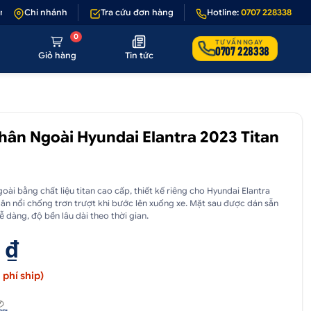
ếu sản phẩm lỗi hoặc không đúng hình ảnh
Chi nhánh
Tra cứu đơn hàng
•
Giảm 50.000₫ phí vận chuy
Hotline:
0707 228338
0
TƯ VẤN NGAY
0707 228338
Giỏ hàng
Tin tức
ân Ngoài Hyundai Elantra 2023 Titan
ài bằng chất liệu titan cao cấp, thiết kế riêng cho Hyundai Elantra
ân nổi chống trơn trượt khi bước lên xuống xe. Mặt sau được dán sẵn
 dàng, độ bền lâu dài theo thời gian.
 ₫
phí ship)