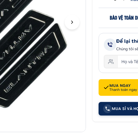
BẢO VỆ TOÀN D
Để lại th
Chúng tôi sẽ
MUA NGAY
Thanh toán ngay
MUA SỈ VÀ H