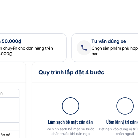
 50.000₫
Tư vấn đúng xe
ận chuyển cho đơn hàng trên
Chọn sản phẩm phù hợp
0.000₫
bạn
Quy trình lắp đặt 4 bước
an
Làm sạch bề mặt cần dán
Ướm lên vị trí cần
Vệ sinh sạch bề mặt bệ bước
Đặt nẹp vào đúng vị trí
chân trước khi dán nẹp
chân ngoài
gân nổi