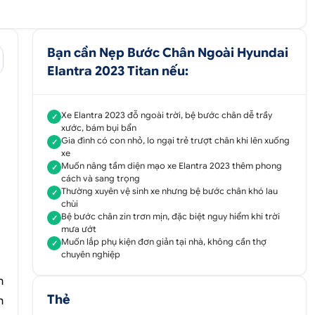
Bạn cần Nẹp Bước Chân Ngoài Hyundai
Elantra 2023 Titan nếu:
Xe Elantra 2023 đỗ ngoài trời, bệ bước chân dễ trầy
✓
xước, bám bụi bẩn
Gia đình có con nhỏ, lo ngại trẻ trượt chân khi lên xuống
✓
xe
Muốn nâng tầm diện mạo xe Elantra 2023 thêm phong
✓
cách và sang trọng
Thường xuyên vệ sinh xe nhưng bệ bước chân khó lau
✓
chùi
Bệ bước chân zin trơn mịn, đặc biệt nguy hiểm khi trời
✓
mưa ướt
Muốn lắp phụ kiện đơn giản tại nhà, không cần thợ
✓
chuyên nghiệp
h
Thẻ
n