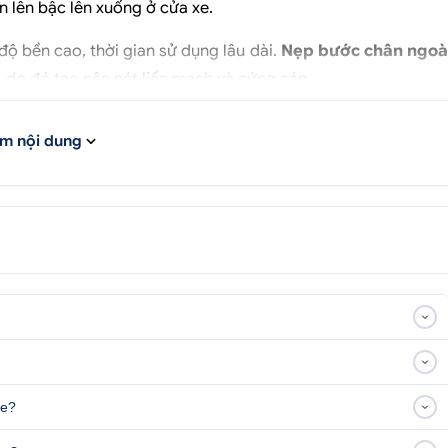
n lên bậc lên xuống ở cửa xe.
độ bền cao, thời gian sử dụng lâu dài.
Nẹp bước chân ngoà
, do đó tạo nên nét liền mạch và cứng cáp.
m nội dung
xe?