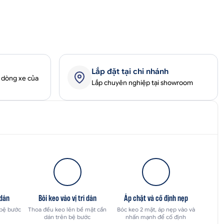
Lắp đặt tại chi nhánh
 dòng xe của
Lắp chuyên nghiệp tại showroom
 dán
Bôi keo vào vị trí dán
Áp chặt và cố định nẹp
 bệ bước
Thoa đều keo lên bề mặt cần
Bóc keo 2 mặt, áp nẹp vào và
dán trên bệ bước
nhấn mạnh để cố định