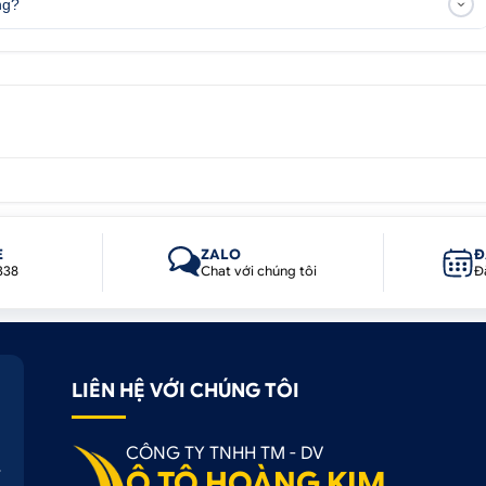
ng?
E
ZALO
Đ
338
Chat với chúng tôi
Đ
LIÊN HỆ VỚI CHÚNG TÔI
CÔNG TY TNHH TM - DV
Ô TÔ HOÀNG KIM