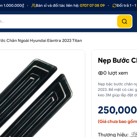
.000.000₫
•
Bán sỉ và đối tác liên hệ:
0707 07 08 09
•
Đổi trả 1 - 1 n
ớc Chân Ngoài Hyundai Elantra 2023 Titan
Nẹp Bước Ch
0
lượt xem
Nẹp bậc bước chân ngo
2023. Bề mặt có các g
keo 3M giúp lắp đặt dễ
250,000
(Giá chưa bao gồm 
Thương hiệu: