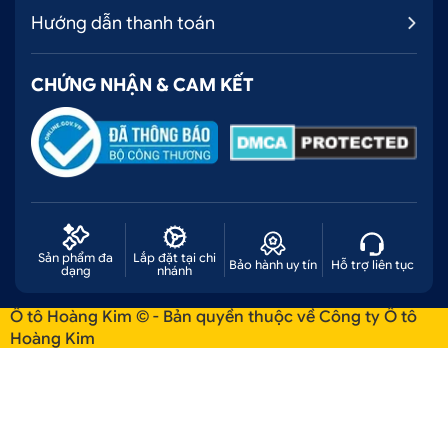
Hướng dẫn thanh toán
Nhận ship COD toàn quốc nhanh chóng
Đổi trả miễn phí hàng lỗi từ nhà sản xuất
CHỨNG NHẬN & CAM KẾT
2.2. Cách thức mua nẹp bước chân trong
Peugeot 2008 inox tại Hoàng Kim
Ô tô Hoàng Kim chuyên cung cấp phụ kiện ô tô đa
dạng mẫu mã theo yêu cầu nâng cấp ô tô của
khách hàng. Để tham khảo và tư vấn mua sản phẩm
khách hàng có thể thực hiện theo 1 trong 3 cách
Sản phẩm đa
Lắp đặt tại chi
Bảo hành uy tín
Hỗ trợ liên tục
sau:
dạng
nhánh
CÁCH 1: ĐẶT HÀNG QUA SỐ HOTLINE: 0707
Ô tô Hoàng Kim © - Bản quyền thuộc về Công ty Ô tô
228 338
Hoàng Kim
CÁCH 2: MUA HÀNG TRÊN WEBSITE:
OTOHOANGKIM.COM
CÁCH 3: MUA HÀNG TRỰC TIẾP TẠI CỬA