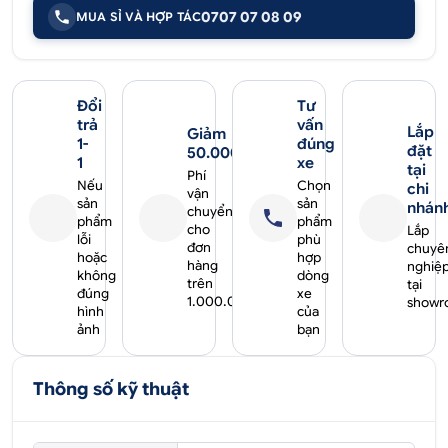
0707 07 08 09
MUA SỈ VÀ HỢP TÁC
Đổi
Tư
trả
vấn
Lắp
Giảm
1-
đúng
đặt
50.000₫
1
xe
tại
Phí
Nếu
Chọn
chi
vận
sản
sản
nhán
chuyển
phẩm
phẩm
cho
Lắp
lỗi
phù
đơn
chuyê
hoặc
hợp
hàng
nghiệ
không
dòng
trên
tại
đúng
xe
1.000.000₫
showr
hình
của
ảnh
bạn
Thông số kỹ thuật