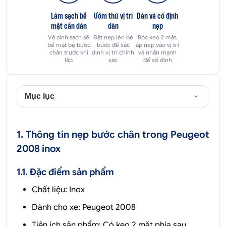
Làm sạch bề
Ướm thử vị trí
Dán và cố định
mặt cần dán
dán
nẹp
Vệ sinh sạch sẽ
Đặt nẹp lên bệ
Bóc keo 2 mặt,
bề mặt bệ bước
bước để xác
áp nẹp vào vị trí
chân trước khi
định vị trí chính
và nhấn mạnh
lắp
xác
để cố định
Mục lục
1. Thông tin nẹp bước chân trong Peugeot
2008 inox
1.1. Đặc điểm sản phẩm
Chất liệu: Inox
Dành cho xe: Peugeot 2008
Tiện ích sản phẩm: Có keo 2 mặt phía sau