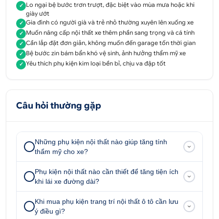
Lo ngại bệ bước trơn trượt, đặc biệt vào mùa mưa hoặc khi
✓
giày ướt
Gia đình có người già và trẻ nhỏ thường xuyên lên xuống xe
✓
Muốn nâng cấp nội thất xe thêm phần sang trọng và cá tính
✓
Nẹp Bước Chân Trong Peugeot 2008 Inox
là phụ
Cần lắp đặt đơn giản, không muốn đến garage tốn thời gian
✓
kiện có khả năng chống trầy xước, hạn chế hư hỏng
Bệ bước zin bám bẩn khó vệ sinh, ảnh hưởng thẩm mỹ xe
✓
cho bề mặt bệ bước zin ô tô. Phụ kiện được làm
Yêu thích phụ kiện kim loại bền bỉ, chịu va đập tốt
✓
bằng chất liệu inox cao cấp có khả năng chịu va
đập, chống trầy xước tốt, đảm bảo độ bền sử dụng
được lâu. Bên cạnh, trên bề mặt bệ bước còn thiết
Câu hỏi thường gặp
kế các đường gân nổi giúp chống trượt, tăng độ
bám đảm bảo an toàn khi lên xuống xe.
Ngoài ra, lắp nẹp bước chân trong Peugeot 2008
Những phụ kiện nội thất nào giúp tăng tính
được thiết kế vừa vặn theo cấu trúc của xe giúp
thẩm mỹ cho xe?
nâng cao giá trị xe và mang lại cảm giác sang
Phụ kiện nội thất nào cần thiết để tăng tiện ích
trọng, cá tính hơn không đơn thuần chỉ có tác dụng
khi lái xe đường dài?
bảo vệ bệ cửa và chống trượt.
Khi mua phụ kiện trang trí nội thất ô tô cần lưu
1.2. Lợi ích khi lắp nẹp bước chân trong
ý điều gì?