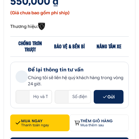
550,000 ₫
(Giá chưa bao gồm phí ship)
Thương hiệu:
CHỐNG TRƠN
BẢO VỆ & BỀN BỈ
NÂNG TẦM XE
TRƯỢT
Để lại thông tin tư vấn
Chúng tôi sẽ liên hệ quý khách hàng trong vòng
24 giờ.
Gửi
MUA NGAY
THÊM GIỎ HÀNG
Thanh toán ngay
Mua thêm sau