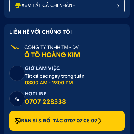
Peugeot 2008 inox đơn giản
XEM TẤT CẢ CHI NHÁNH
Bước 1:
Làm sạch bề mặt cần dán.
Bước 2:
Ướm lên đúng vị trí cần dán
LIÊN HỆ VỚI CHÚNG TÔI
Bước 3:
Tháo keo 2 mặt phía sau bệ bước, áp
chính xác vào vị trí dán, nhấn mạnh để cố định
CÔNG TY TNHH TM - DV
và bệ bước bám chặt hơn vào xe.
Ô TÔ HOÀNG KIM
GIỜ LÀM VIỆC
Tất cả các ngày trong tuần
08:00 AM - 19:00 PM
HOTLINE
0707 228338
BÁN SỈ & ĐỐI TÁC 0707 07 08 09