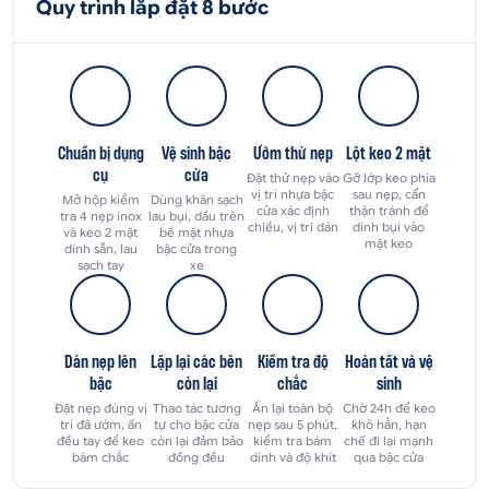
Quy trình lắp đặt 8 bước
Chuẩn bị dụng
Vệ sinh bậc
Ướm thử nẹp
Lột keo 2 mặt
cụ
cửa
Đặt thử nẹp vào
Gỡ lớp keo phía
vị trí nhựa bậc
sau nẹp, cẩn
Mở hộp kiểm
Dùng khăn sạch
cửa xác định
thận tránh để
tra 4 nẹp inox
lau bụi, dầu trên
chiều, vị trí dán
dính bụi vào
và keo 2 mặt
bề mặt nhựa
mặt keo
dính sẵn, lau
bậc cửa trong
sạch tay
xe
Dán nẹp lên
Lặp lại các bên
Kiểm tra độ
Hoàn tất và vệ
bậc
còn lại
chắc
sinh
Đặt nẹp đúng vị
Thao tác tương
Ấn lại toàn bộ
Chờ 24h để keo
trí đã ướm, ấn
tự cho bậc cửa
nẹp sau 5 phút,
khô hẳn, hạn
đều tay để keo
còn lại đảm bảo
kiểm tra bám
chế đi lại mạnh
bám chắc
đồng đều
dính và độ khít
qua bậc cửa