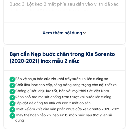
Bước 3: Lột keo 2 mặt phía sau dán vào vị trí đã xác
định, ấn nhẹ để keo bám dính tốt hơn.
Nẹp bước chân trong Sorento có tác dụng bảo vệ
phần bậc bước chân bằng nhựa ở gần cửa xe, giúp
Xem thêm nội dung
bạn có thể lên xuống xe thoải mái mà không lo làm
trầy xước phần nhựa nguyên bản của xe. Bên cạnh
đó, sản phẩm này còn góp phần mang đến sự đẹp
Bạn cần Nẹp bước chân trong Kia Sorento
mắt và khỏe khoắn cho chiếc xe của bạn.
[2020-2021] inox mẫu 2 nếu:
Được làm bằng chất liệu inox cứng chắc, sáng
bóng sang trọng, thu hút cho bậc cửa chiếc
Sorento của bạn. Đồng thời, sử dụng chất liệu thép
Bảo vệ nhựa bậc cửa zin khỏi trầy xước khi lên xuống xe
✓
Chất liệu inox cao cấp, sáng bóng sang trọng cho nội thất xe
✓
không gỉ có khả năng chịu lực cao, không bị biến
Chống gỉ sét, chịu lực tốt, bền với mọi thời tiết Việt Nam
✓
đổi dưới tác động của thời tiết.
Rãnh nhỏ tạo ma sát chống trơn trượt khi bước lên xuống
✓
Nẹp bước chân chống xước phần nhựa được thiết
Lắp đặt dễ dàng tại nhà với keo 2 mặt có sẵn
✓
kế tỉ mỉ và tinh tế, kích thước vừa vặn ôm khít phần
Thiết kế ôm khít vừa vặn phần nhựa cửa xe Sorento 2020-2021
✓
nhựa cửa xe. Đặc biệt, phụ kiện có thiết kế các
Thay thế hoàn hảo khi nẹp zin bị móp méo sau thời gian sử
✓
dụng
đường rãnh nhỏ tinh tế, giúp tạo lực ma sát tạo sự