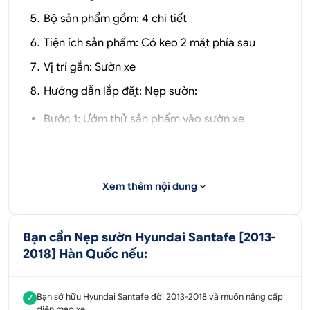
Bộ sản phẩm gồm: 4 chi tiết
Tiện ích sản phẩm: Có keo 2 mặt phía sau
Vị trí gắn: Sườn xe
Hướng dẫn lắp đặt:
Nẹp sườn:
Bước 1: Ướm thử sản phẩm vào sườn xe
Bước 2: Lau sạch vị trí dán.
Bước 3: Lột keo 2 mặt phía sau dán vào vị trí đã
xác định, ấn nhẹ để keo bám dính tốt hơn
Xem thêm nội dung
Nẹp sườn Santafe trở thành một phụ kiện trang trí
đắt giá và phù hợp với chiếc xe của bạn. Nó giúp
Bạn cần Nẹp sườn Hyundai Santafe [2013-
tăng thêm sự sang trọng của xe khi được thiết kế
2018] Hàn Quốc nếu:
và gia công vô cùng tỉ mỉ.
Sản phẩm mang lại sự sang trọng đẳng cấp, tạo
Bạn sở hữu Hyundai Santafe đời 2013-2018 và muốn nâng cấp
✓
nên cá tính riêng cho chiếc xe của bạn. Với ánh kim
diện mạo xe