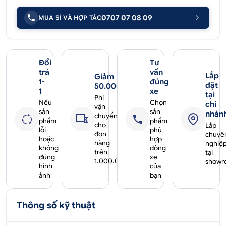
0707 07 08 09
MUA SỈ VÀ HỢP TÁC
Đổi
Tư
trả
vấn
Lắp
Giảm
1-
đúng
đặt
50.000₫
1
xe
tại
Phí
Nếu
Chọn
chi
vận
sản
sản
nhán
chuyển
phẩm
phẩm
cho
Lắp
lỗi
phù
đơn
chuyê
hoặc
hợp
hàng
nghiệ
không
dòng
trên
tại
đúng
xe
1.000.000₫
showr
hình
của
ảnh
bạn
Thông số kỹ thuật