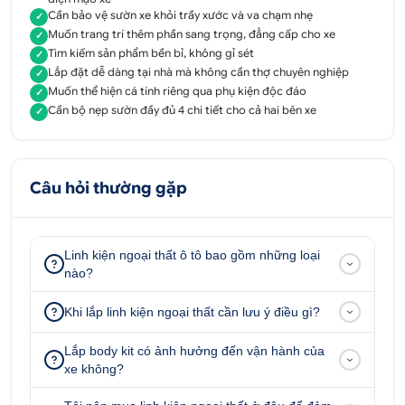
loại làm chiếc xe trở nên thu hút ánh nhìn của
Cần bảo vệ sườn xe khỏi trầy xước và va chạm nhẹ
✓
Muốn trang trí thêm phần sang trọng, đẳng cấp cho xe
✓
những người xung quanh.
Tìm kiếm sản phẩm bền bỉ, không gỉ sét
✓
Sản phẩm này cũng giúp cản bớt tác động ngoại
Lắp đặt dễ dàng tại nhà mà không cần thợ chuyên nghiệp
✓
Muốn thể hiện cá tính riêng qua phụ kiện độc đáo
lực lên sườn xe, tránh làm xước xe.
✓
Cần bộ nẹp sườn đầy đủ 4 chi tiết cho cả hai bên xe
✓
Nẹp sườn Santafe được làm từ inox nên có độ sáng
bóng, không gỉ, đảm bảo độ bền cao.
Ô Tô Hoàng Kim có cung cấp sỉ nẹp sườn giá tốt
Câu hỏi thường gặp
nhất thị trường hiện nay với nhiều mẫu mã đa dạng
thu hút và ấn tượng đảm bảo chất lượng.
Ô Tô Hoàng Kim là địa chỉ cung cấp sỉ đồ chơi ô tô
Linh kiện ngoại thất ô tô bao gồm những loại
nào?
chính hãng chất lượng cao như: Chén cửa, Tay cửa,
Bệ bước sơn, bệ bước ngoài, bệ bước nhựa, Ốp
Khi lắp linh kiện ngoại thất cần lưu ý điều gì?
nắp xăng các loại xe, Các phụ kiện đèn, viền đèn
sau, Đồ chơi xe Peugeot, Các sản phẩm vệ sinh,
Lắp body kit có ảnh hưởng đến vận hành của
chăm sóc xe,... của tất cả các hãng xe có trên thị
xe không?
trường với giá tốt nhất.