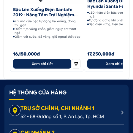
Bậc Lên Xuống Điện 
Hyundai Santa Fe 202
Bậc Lên Xuống Điện Santafe
LED nhận diện bậc trong tối,
2019 - Nâng Tầm Trải Nghiệm
ngã
Lái
Tự động dừng khi phát hiện v
Khi mở cửa bậc tự động hạ xuống, đóng
Bậc điện vững, tiện trẻ em, n
thu gọn
Điểm tựa vững chắc, giảm nguy cơ trượt
ngã
Giảm vết xước, đá văng, giữ ngoại thất đẹp
16,150,000đ
17,250,000đ
Xem chi tiết
Xem chi tiết
HỆ THỐNG CỬA HÀNG
TRỤ SỞ CHÍNH, CHI NHÁNH 1
52 - 58 Đường số 1, P. An Lạc, Tp. HCM
CHI NHÁNH 2