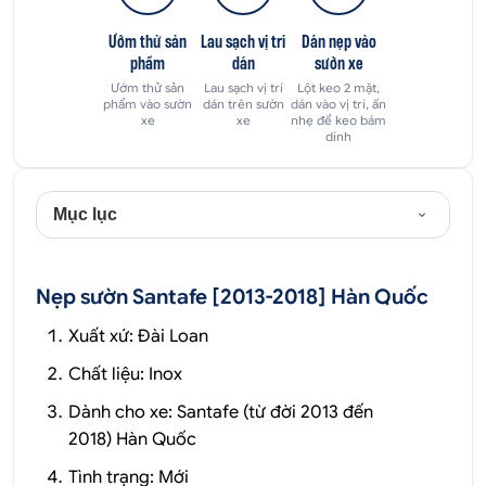
Ướm thử sản
Lau sạch vị trí
Dán nẹp vào
phẩm
dán
sườn xe
Ướm thử sản
Lau sạch vị trí
Lột keo 2 mặt,
phẩm vào sườn
dán trên sườn
dán vào vị trí, ấn
xe
xe
nhẹ để keo bám
dính
Mục lục
Nẹp sườn Santafe [2013-2018] Hàn Quốc
Xuất xứ: Đài Loan
Chất liệu: Inox
Dành cho xe:
Santafe (từ đời 2013 đến
2018) Hàn Quốc
Tình trạng: Mới