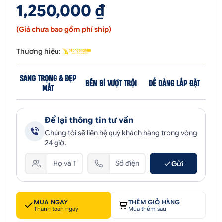
1,250,000 ₫
(Giá chưa bao gồm phí ship)
Thương hiệu:
SANG TRỌNG & ĐẸP
BỀN BỈ VƯỢT TRỘI
DỄ DÀNG LẮP ĐẶT
MẮT
Để lại thông tin tư vấn
Chúng tôi sẽ liên hệ quý khách hàng trong vòng
24 giờ.
Gửi
MUA NGAY
THÊM GIỎ HÀNG
Thanh toán ngay
Mua thêm sau