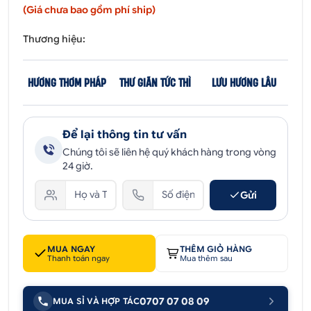
(Giá chưa bao gồm phí ship)
Thương hiệu:
HƯƠNG THƠM PHÁP
THƯ GIÃN TỨC THÌ
LƯU HƯƠNG LÂU
Để lại thông tin tư vấn
Chúng tôi sẽ liên hệ quý khách hàng trong vòng
24 giờ.
Gửi
MUA NGAY
THÊM GIỎ HÀNG
Thanh toán ngay
Mua thêm sau
0707 07 08 09
MUA SỈ VÀ HỢP TÁC