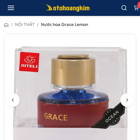
/
NỘI THẤT
/
Nước hoa Grace Lemon