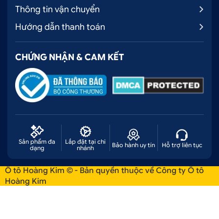
Thông tin vận chuyển
Hướng dẫn thanh toán
CHỨNG NHẬN & CAM KẾT
Sản phẩm đa
Lắp đặt tại chi
Bảo hành uy tín
Hỗ trợ liên tục
dạng
nhánh
Ô tô Hoàng Kim © - Bản quyền thuộc về Công ty Ô tô
Hoàng Kim