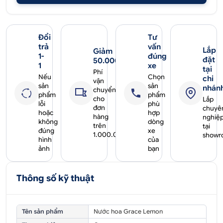
Đổi
Tư
trả
vấn
Lắp
Giảm
1-
đúng
đặt
50.000₫
1
xe
tại
Phí
Nếu
Chọn
chi
vận
sản
sản
nhán
chuyển
phẩm
phẩm
cho
Lắp
lỗi
phù
đơn
chuyê
hoặc
hợp
hàng
nghiệ
không
dòng
trên
tại
đúng
xe
1.000.000₫
showr
hình
của
ảnh
bạn
Thông số kỹ thuật
Tên sản phẩm
Nước hoa Grace Lemon