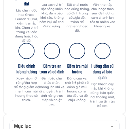
đặt
Lau sạch vị trí
Đặt chai nước
Vặn nhẹ nắp
đặt bằng khăn
hoa đứng thẳng,
chai hoặc tháo
Lấy chai nước
khô, đảm bảo
cố định trong
seal để hương
hoa Grace
khô ráo, không
cốc/giá đỡ,
cam chanh lan
Lemon 100ml,
bám bụi để chai
tránh để
tỏa tự nhiên vào
kiểm tra nắp
đứng vững.
nghiêng hoặc
khoang xe.
kín. Chọn vị trí
đổ.
trong xe: cốc
đựng hoặc hộc
để đồ.
Điều chỉnh
Kiểm tra an
Kiểm tra mùi
Hướng dẫn sử
lượng hương
toàn và cố định
hương
dụng và bảo
quản
Xoay nắp mở
Đảm bảo chai
Đóng cửa xe,
rộng/thu hẹp
chắc chắn,
chờ 3-5 phút rồi
Dặn khách đậy
để tăng giảm độ
không lăn khi xe
đánh giá mùi
nắp khi không
mạnh của mùi
di chuyển, tránh
hương có lan
dùng, bảo quản
hương theo sở
ánh nắng trực
tỏa đều và dễ
nơi thoáng mát,
thích.
tiếp và nhiệt
chịu không.
tránh xa tầm tay
cao.
trẻ em.
Mục lục