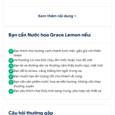
lái xe.Ô Tô Hoàng Kim là địa chỉ cung cấp nước hoa
ô tô chính hãng được rất nhiều khách hàng lựa
chọn và tin dùng. Do đó, bạn hoàn toàn yên tâm khi
Xem thêm nội dung
mua sản phẩm của chúng tôi.
Tư vấn - Hỗ trợ sản phẩm
Bạn cần Nước hoa Grace Lemon nếu:
0707 070 809
Bạn thích mùi hương cam chanh tươi mát, gần gũi với thiên
✓
Địa chỉ:
52 - 58 Đường số 1, P.Bình Trị Đông B,
nhiên
Q.Bình Tân, Tp.HCM
Xe thường có mùi khó chịu, ẩm mốc hoặc mùi đồ ướt
✓
Bạn lái xe đường dài và thường cảm thấy buồn ngủ, mệt mỏi
✓
51 - 55 Đường số 7, P.An Lạc A, Q.Bình Tân,
Bạn dễ bị stress, căng thẳng khi ngồi trong xe
✓
Tp.HCM
Bạn muốn tạo ấn tượng tốt cho khách đi cùng
✓
Bạn cần sản phẩm nước hoa xe bền hương, không cần thay
✓
347 Quốc lộ 13, P. Hiệp Bình Phước, Q.Thủ
thường xuyên
Đức,
Tp.HCM
Bạn yêu thích chai thủy tinh sang trọng, phù hợp nội thất xe
✓
Câu hỏi thường gặp