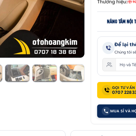
Thương hiệu:
NÂNG TẦM NỘI 
Để lại th
Chúng tôi sẽ
GỌI TƯ VẤN
0707 2283
MUA SỈ VÀ H