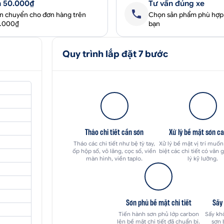
 50.000₫
Tư vấn đúng xe
ận chuyển cho đơn hàng trên
Chọn sản phẩm phù hợp
0.000₫
bạn
Quy trình lắp đặt 7 bước
Tháo chi tiết cần sơn
Xử lý bề mặt sơn c
Tháo các chi tiết như bệ tỳ tay,
Xử lý bề mặt vị trí muốn
ốp hộp số, vô lăng, cọc số, viền
biệt các chi tiết có vân 
màn hình, viền taplo.
lý kỹ lưỡng.
Sơn phủ bề mặt chi tiết
Sấy
Tiến hành sơn phủ lớp carbon
Sấy khô
lên bề mặt chi tiết đã chuẩn bị.
sơn 