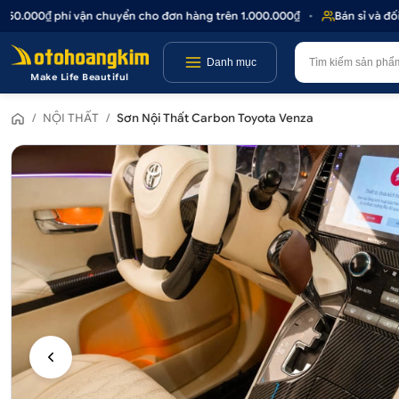
000₫ phí vận chuyển cho đơn hàng trên 1.000.000₫
•
Bán sỉ và đối tác 
Danh mục
Make Life Beautiful
/
NỘI THẤT
/
Sơn Nội Thất Carbon Toyota Venza