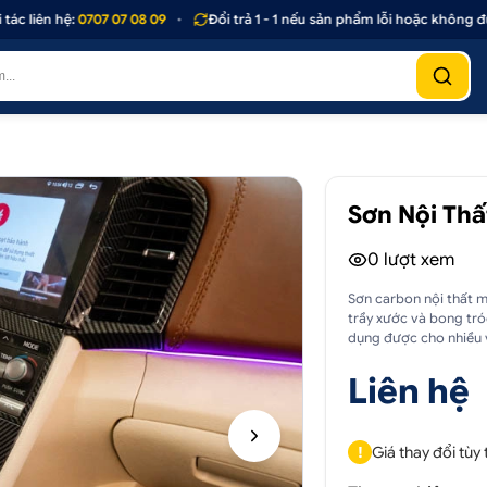
liên hệ:
0707 07 08 09
•
Đổi trả 1 - 1 nếu sản phẩm lỗi hoặc không đúng 
Sơn Nội Thấ
0
lượt xem
Sơn carbon nội thất m
trầy xước và bong tró
dụng được cho nhiều vị 
Liên hệ
!
Giá thay đổi tùy