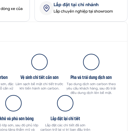
Lắp đặt tại chi nhánh
 dòng xe của
Lắp chuyên nghiệp tại showroom
arbon
Vệ sinh chi tiết cần sơn
Pha và trải dung dịch sơn
 sơn, đặc
Làm sạch bề mặt chi tiết trước
Tạo dung dịch sơn carbon theo
gỗ cần xử
khi tiến hành sơn carbon.
yêu cầu khách hàng, sau đó trải
đều dung dịch lên bề mặt.
 khô và phủ sơn bóng
Lắp đặt lại chi tiết
 lớp sơn, sau đó phủ lớp
Lắp đặt các chi tiết đã sơn
bóng tăng thẩm mỹ và
carbon trở lại vị trí ban đầu trên