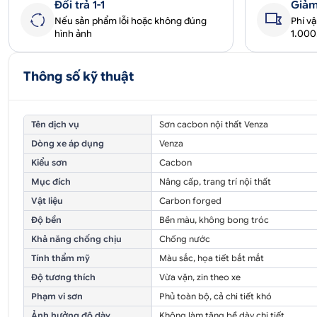
Đổi trả 1-1
Giảm
Nếu sản phẩm lỗi hoặc không đúng
Phí v
hình ảnh
1.00
Thông số kỹ thuật
Tên dịch vụ
Sơn cacbon nội thất Venza
Dòng xe áp dụng
Venza
Kiểu sơn
Cacbon
Mục đích
Nâng cấp, trang trí nội thất
Vật liệu
Carbon forged
Độ bền
Bền màu, không bong tróc
Khả năng chống chịu
Chống nước
Tính thẩm mỹ
Màu sắc, họa tiết bắt mắt
Độ tương thích
Vừa vặn, zin theo xe
Phạm vi sơn
Phủ toàn bộ, cả chi tiết khó
Ảnh hưởng độ dày
Không làm tăng bề dày chi tiết