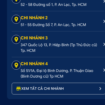
52 - 58 Đường số 1, P. An Lạc, Tp. HCM
CHI NHÁNH 2
51 - 55 Đường Số 7, P. An Lạc, Tp. HCM
CHI NHÁNH 3
347 Quốc Lộ 13, P. Hiệp Bình (Tp Thủ Đức cũ)
Tp. HCM
CHI NHÁNH 4
2. Ưu điểm của sơn nhúng carbon forged
Số 51/1A, Đại lộ Bình Dương, P. Thuận Giao
Sơn carbon mang lại rất nhiều những lợi ích khác nhau 
(Bình Dương cũ) Tp HCM
sau:
XEM TẤT CẢ CHI NHÁNH
Sơn carbon nội thất không làm tăng bề dày của cá
Màu sắc và họa tiết bắt mắt tạo điểm nhấn cho ô