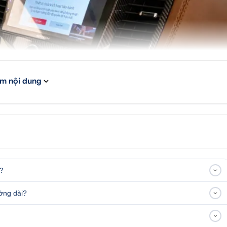
m nội dung
e?
ường dài?