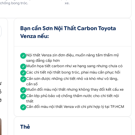
chống bong tróc.
xe.
Bạn cần Sơn Nội Thất Carbon Toyota
Venza nếu:
Nội thất Venza zin đơn điệu, muốn nâng tầm thẩm mỹ
✓
sang đẳng cấp hơn
Muốn họa tiết carbon như xe hạng sang nhưng chưa có
✓
Các chi tiết nội thất bong tróc, phai màu cần phục hồi
✓
Cần sơn được những chi tiết nhỏ và khó như vô lăng,
✓
ư
cần số
Muốn đổi màu nội thất nhưng không thay đổi kết cấu xe
✓
ỗ
Cần lớp phủ bảo vệ chống thấm nước cho chi tiết nội
✓
ở
thất
Cần đổi màu nội thất Venza với chi phí hợp lý tại TP.HCM
✓
Thẻ