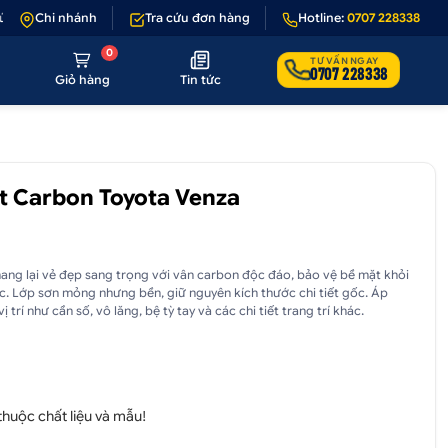
hình ảnh
Chi nhánh
•
Giảm 50.000₫ phí vận chuyển cho đơn hàng trên 1.000.000
Tra cứu đơn hàng
Hotline:
0707 228338
0
TƯ VẤN NGAY
0707 228338
Giỏ hàng
Tin tức
t Carbon Toyota Venza
ang lại vẻ đẹp sang trọng với vân carbon độc đáo, bảo vệ bề mặt khỏi
c. Lớp sơn mỏng nhưng bền, giữ nguyên kích thước chi tiết gốc. Áp
trí như cần số, vô lăng, bệ tỳ tay và các chi tiết trang trí khác.
 thuộc chất liệu và mẫu!