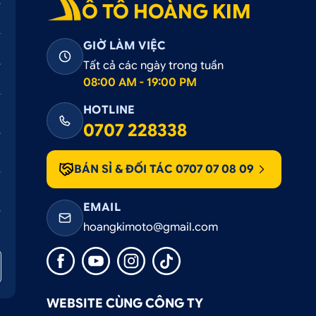
Ô TÔ HOÀNG KIM
GIỜ LÀM VIỆC
Tất cả các ngày trong tuần
08:00 AM - 19:00 PM
HOTLINE
0707 228338
BÁN SỈ & ĐỐI TÁC 0707 07 08 09
EMAIL
đối với nội thất ô tô, có thể kể đến một số lợi ích chính nh
hoangkimoto@gmail.com
c chi tiết nội thất.
 tô.
WEBSITE CÙNG CÔNG TY