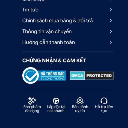
Tin tức
Chính sách mua hàng & đổi trả
Thông tin vận chuyển
Hướng dẫn thanh toán
CHỨNG NHẬN & CAM KẾT
ư
Sản phẩm
Lắp đặt tại
Bảo hành
Hỗ trợ liên
đa dạng
chi nhánh
uy tín
tục