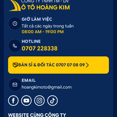
CÔNG TY TNHH TM - DV
Ô TÔ HOÀNG KIM
GIỜ LÀM VIỆC
Tất cả các ngày trong tuần
08:00 AM - 19:00 PM
HOTLINE
0707 228338
BÁN SỈ & ĐỐI TÁC 0707 07 08 09
EMAIL
hoangkimoto@gmail.com
WEBSITE CÙNG CÔNG TY