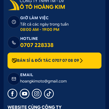
CÔNG TY TNHH TM - DV
Ô TÔ HOÀNG KIM
GIỜ LÀM VIỆC
Tất cả các ngày trong tuần
08:00 AM - 19:00 PM
HOTLINE
0707 228338
BÁN SỈ & ĐỐI TÁC 0707 07 08 09
EMAIL
hoangkimoto@gmail.com
WEBSITE CÙNG CÔNG TY