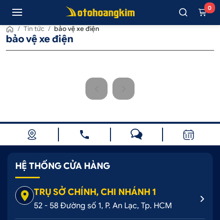
0
/
Tin tức
/
bảo vệ xe điện
bảo vệ xe điện
HỆ THỐNG CỬA HÀNG
TRỤ SỞ CHÍNH, CHI NHÁNH 1
52 - 58 Đường số 1, P. An Lạc, Tp. HCM