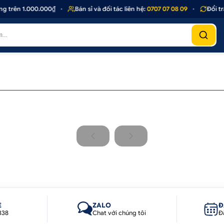
 trên 1.000.000₫
•
Bán sỉ và đối tác liên hệ:
0707 07 08 09
•
Đổi tr
E
ZALO
Đ
338
Chat với chúng tôi
Đ