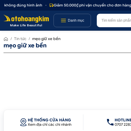
oặc không đúng hình ảnh
•
Giảm 50.000₫ phí vận chuyển cho đơn hàng t
Danh mục
Make Life Beautiful
/
Tin tức
/
mẹo giữ xe bền
mẹo giữ xe bền
HỆ THỐNG CỬA HÀNG
HOTLIN
Xem địa chỉ các chi nhánh
0707 228