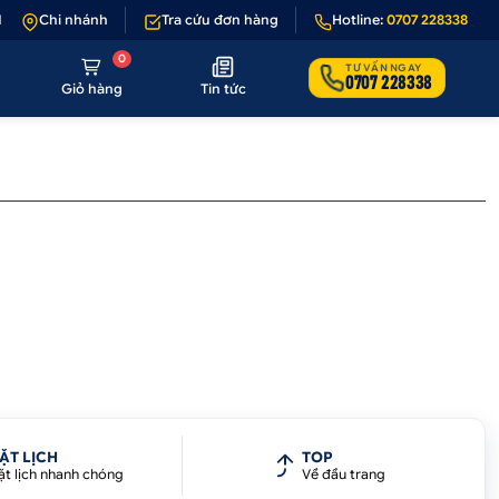
1 - 1 nếu sản phẩm lỗi hoặc không đúng hình ảnh
Chi nhánh
Tra cứu đơn hàng
•
Hotline:
Giảm 50.000₫ phí vậ
0707 228338
0
TƯ VẤN NGAY
0707 228338
Giỏ hàng
Tin tức
ẶT LỊCH
TOP
ặt lịch nhanh chóng
Về đầu trang