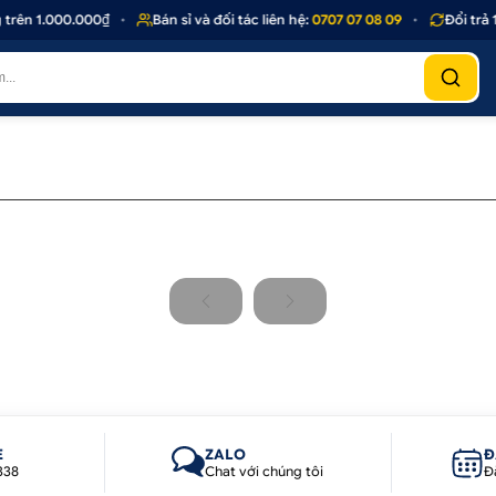
rên 1.000.000₫
•
Bán sỉ và đối tác liên hệ:
0707 07 08 09
•
Đổi trả 
E
ZALO
Đ
338
Chat với chúng tôi
Đ