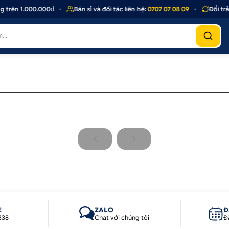
trên 1.000.000₫
•
Bán sỉ và đối tác liên hệ:
0707 07 08 09
•
Đổi trả
E
ZALO
Đ
338
Chat với chúng tôi
Đ