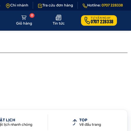
 1 - 1 nếu sản phẩm lỗi hoặc không đúng hình ảnh
Chi nhánh
Tra cứu đơn hàng
•
Hotline:
Giảm 50.000₫ phí v
0707 228338
0
TƯ VẤN NGAY
0707 228338
Giỏ hàng
Tin tức
ẶT LỊCH
TOP
ặt lịch nhanh chóng
Về đầu trang