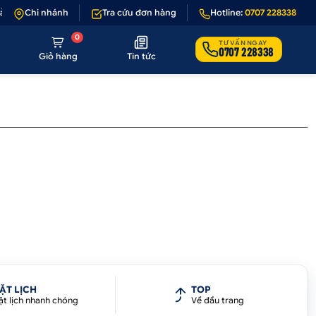
ả 1 - 1 nếu sản phẩm lỗi hoặc không đúng hình ảnh
Chi nhánh
Tra cứu đơn hàng
Hotline:
•
Giảm 50.000₫ phí 
0707 228338
0
TƯ VẤN NGAY
0707 228338
Giỏ hàng
Tin tức
ẶT LỊCH
TOP
ặt lịch nhanh chóng
Về đầu trang