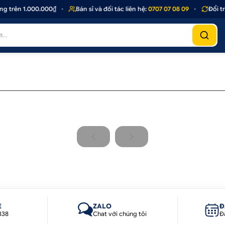
g trên 1.000.000₫
•
Bán sỉ và đối tác liên hệ:
0707 07 08 09
•
Đổi tr
E
ZALO
Đ
338
Chat với chúng tôi
Đ