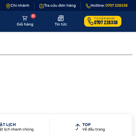
- 1 nếu sản phẩm lỗi hoặc không đúng hình ảnh
Chi nhánh
Tra cứu đơn hàng
•
Hotline:
Giảm 50.000₫ phí vận 
0707 228338
0
TƯ VẤN NGAY
0707 228338
Giỏ hàng
Tin tức
ẶT LỊCH
TOP
ặt lịch nhanh chóng
Về đầu trang