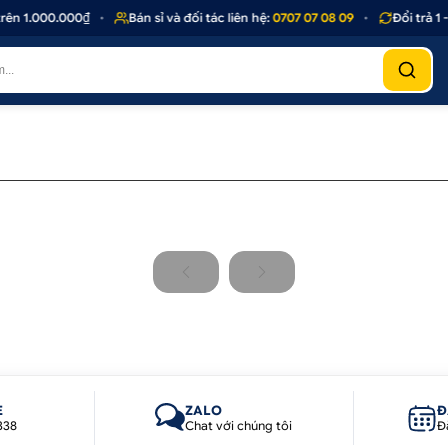
ên 1.000.000₫
•
Bán sỉ và đối tác liên hệ:
0707 07 08 09
•
Đổi trả 1 
E
ZALO
Đ
338
Chat với chúng tôi
Đ