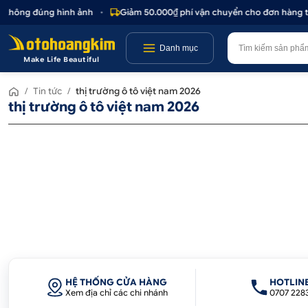
c không đúng hình ảnh
•
Giảm 50.000₫ phí vận chuyển cho đơn hàng tr
Danh mục
Make Life Beautiful
/
Tin tức
/
thị trường ô tô việt nam 2026
thị trường ô tô việt nam 2026
HỆ THỐNG CỬA HÀNG
HOTLIN
Xem địa chỉ các chi nhánh
0707 228