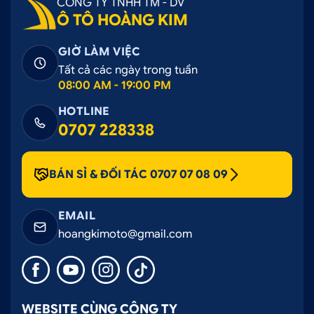
CÔNG TY TNHH TM - DV
Ô TÔ HOÀNG KIM
GIỜ LÀM VIỆC
Tất cả các ngày trong tuần
08:00 AM - 19:00 PM
HOTLINE
0707 228338
BÁN SỈ & ĐỐI TÁC 0707 07 08 09
EMAIL
hoangkimoto@gmail.com
WEBSITE CÙNG CÔNG TY