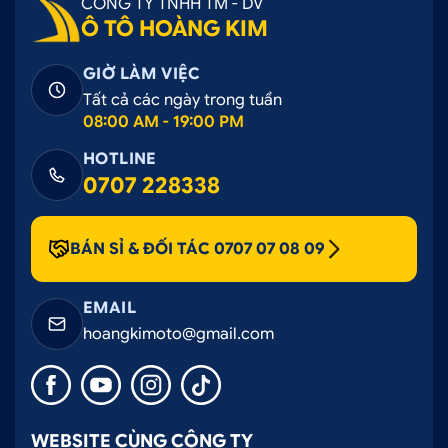
CÔNG TY TNHH TM - DV
Ô TÔ HOÀNG KIM
GIỜ LÀM VIỆC
Tất cả các ngày trong tuần
08:00 AM - 19:00 PM
HOTLINE
0707 228338
BÁN SỈ & ĐỐI TÁC 0707 07 08 09
EMAIL
hoangkimoto@gmail.com
WEBSITE CÙNG CÔNG TY