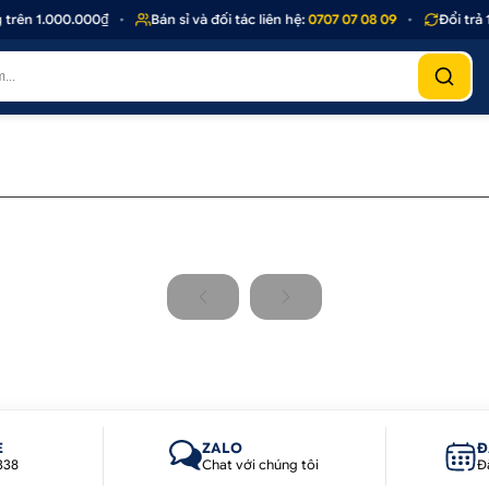
trên 1.000.000₫
•
Bán sỉ và đối tác liên hệ:
0707 07 08 09
•
Đổi trả 
E
ZALO
Đ
338
Chat với chúng tôi
Đ