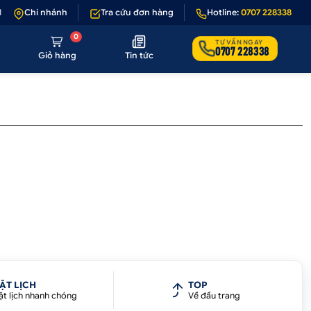
1 - 1 nếu sản phẩm lỗi hoặc không đúng hình ảnh
Chi nhánh
Tra cứu đơn hàng
•
Hotline:
Giảm 50.000₫ phí vậ
0707 228338
0
TƯ VẤN NGAY
0707 228338
Giỏ hàng
Tin tức
ẶT LỊCH
TOP
ặt lịch nhanh chóng
Về đầu trang