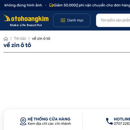
oặc không đúng hình ảnh
•
Giảm 50.000₫ phí vận chuyển cho đơn hàng 
Danh mục
Make Life Beautiful
/
Tin tức
/
về zin ô tô
về zin ô tô
HỆ THỐNG CỬA HÀNG
HOTLIN
Xem địa chỉ các chi nhánh
0707 228