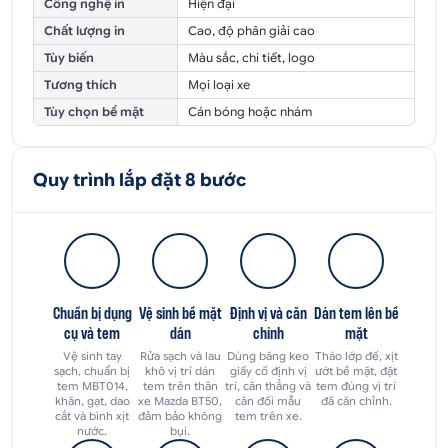
Công nghệ in
Hiện đại
Chất lượng in
Cao, độ phân giải cao
Tùy biến
Màu sắc, chi tiết, logo
Tương thích
Mọi loại xe
Tùy chọn bề mặt
Cán bóng hoặc nhám
Quy trình lắp đặt 8 bước
Chuẩn bị dụng
Vệ sinh bề mặt
Định vị và căn
Dán tem lên bề
cụ và tem
dán
chỉnh
mặt
Vệ sinh tay
Rửa sạch và lau
Dùng băng keo
Tháo lớp đế, xịt
sạch, chuẩn bị
khô vị trí dán
giấy cố định vị
ướt bề mặt, đặt
tem MBT014,
tem trên thân
trí, căn thẳng và
tem đúng vị trí
khăn, gạt, dao
xe Mazda BT50,
cân đối mẫu
đã căn chỉnh.
cắt và bình xịt
đảm bảo không
tem trên xe.
nước.
bụi.