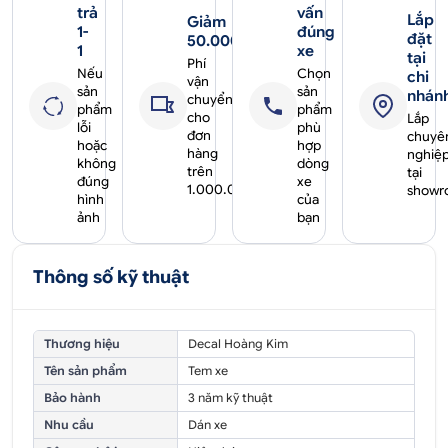
trả
vấn
Lắp
Giảm
1-
đúng
đặt
50.000₫
1
xe
tại
Phí
Nếu
Chọn
chi
vận
sản
sản
nhán
chuyển
phẩm
phẩm
cho
Lắp
lỗi
phù
đơn
chuyê
hoặc
hợp
hàng
nghiệ
không
dòng
trên
tại
đúng
xe
1.000.000₫
showr
hình
của
ảnh
bạn
Thông số kỹ thuật
Thương hiệu
Decal Hoàng Kim
Tên sản phẩm
Tem xe
Bảo hành
3 năm kỹ thuật
Nhu cầu
Dán xe