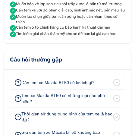
82 Đường số 7, P. Bình Trị Đông B, Q. Bình Tân, Tp.
Muốn bảo vệ lớp sơn zin khỏi trầy xước, ố bẩn từ môi trường
✓
HCM
Cần tem xe với độ phân giải cao, hình ảnh sắc nét, bền màu lâu
✓
Muốn lựa chọn giữa tem cán bóng hoặc cán nhám theo sở
✓
Chi nhánh Tân Phú
thích
Cần tem ô tô chính hãng có bảo hành kỹ thuật dài hạn
474 Lũy Bán Bích, Hoà Thanh, Tân Phú, Thành phố
✓
Tìm kiếm giải pháp thẩm mỹ cho xe để bán lại giá cao hơn
✓
Hồ Chí Minh
Câu hỏi thường gặp
Dán tem xe Mazda BT50 có lợi ích gì?
Tem xe Mazda BT50 có những loại nào phổ
biến?
Thời gian sử dụng trung bình của tem xe là bao
lâu?
Giá dán tem xe Mazda BT50 khoảng bao