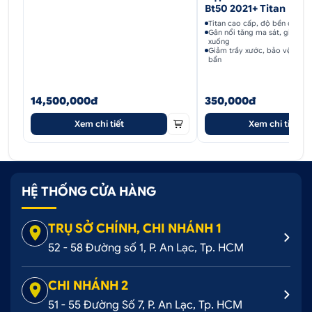
Bt50 2021+ Titan
Titan cao cấp, độ bền cao, d
Gân nổi tăng ma sát, giảm trơ
xuống
Giảm trầy xước, bảo vệ bệ b
bẩn
14,500,000đ
350,000đ
Xem chi tiết
Xem chi tiết
HỆ THỐNG CỬA HÀNG
TRỤ SỞ CHÍNH, CHI NHÁNH 1
52 - 58 Đường số 1, P. An Lạc, Tp. HCM
CHI NHÁNH 2
51 - 55 Đường Số 7, P. An Lạc, Tp. HCM