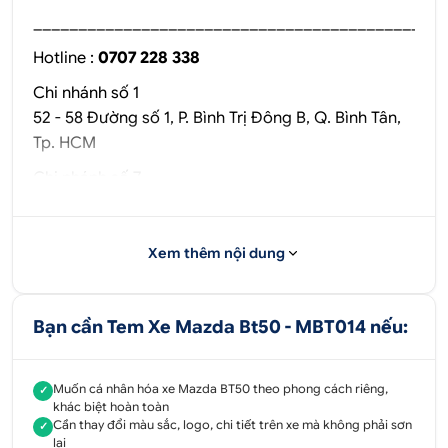
______________________________________________
Hotline :
0707 228 338
Chi nhánh số 1
52 - 58 Đường số 1, P. Bình Trị Đông B, Q. Bình Tân,
Tp. HCM
Chi nhánh số 7
51 - 55 Đường Số 7, P. An Lạc A, Q. Bình Tân, Tp.
HCM
Xem thêm nội dung
Chi nhánh Thủ Đức
347 Quốc Lộ 13, P. Hiệp Bình Phước, Q. Thủ Đức, Tp.
HCM
Bạn cần Tem Xe Mazda Bt50 - MBT014 nếu:
Chi nhánh Bình Dương
Số 51/1A, Đại lộ Bình Dương, P. Thuận Giao, TX.
Muốn cá nhân hóa xe Mazda BT50 theo phong cách riêng,
✓
Thuận An, Bình Dương
khác biệt hoàn toàn
Cần thay đổi màu sắc, logo, chi tiết trên xe mà không phải sơn
✓
Chi nhánh xe máy số 7
lại