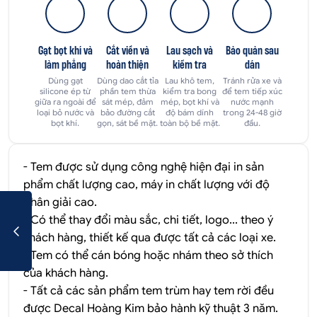
Gạt bọt khí và
Cắt viền và
Lau sạch và
Bảo quản sau
làm phẳng
hoàn thiện
kiểm tra
dán
Dùng gạt
Dùng dao cắt tỉa
Lau khô tem,
Tránh rửa xe và
silicone ép từ
phần tem thừa
kiểm tra bong
để tem tiếp xúc
giữa ra ngoài để
sát mép, đảm
mép, bọt khí và
nước mạnh
loại bỏ nước và
bảo đường cắt
độ bám dính
trong 24-48 giờ
bọt khí.
gọn, sát bề mặt.
toàn bộ bề mặt.
đầu.
- Tem được sử dụng công nghệ hiện đại in sản
phẩm chất lượng cao, máy in chất lượng với độ
phân giải cao.
- Có thể thay đổi màu sắc, chi tiết, logo... theo ý
khách hàng, thiết kế qua được tất cả các loại xe.
- Tem có thể cán bóng hoặc nhám theo sở thích
của khách hàng.
- Tất cả các sản phẩm tem trùm hay tem rời đều
được Decal Hoàng Kim bảo hành kỹ thuật 3 năm.