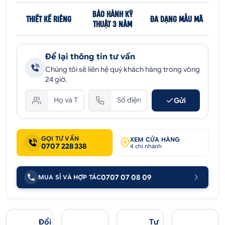
BẢO HÀNH KỸ
THIẾT KẾ RIÊNG
ĐA DẠNG MẪU MÃ
THUẬT 3 NĂM
Để lại thông tin tư vấn
Chúng tôi sẽ liên hệ quý khách hàng trong vòng
24 giờ.
Gửi
GỌI TƯ VẤN
XEM CỬA HÀNG
0707 228338
4 chi nhánh
0707 07 08 09
MUA SỈ VÀ HỢP TÁC
Đổi
Tư