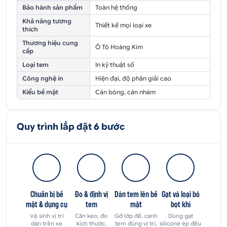
Bảo hành sản phẩm
Toàn hệ thống
Khả năng tương
Thiết kế mọi loại xe
thích
Thương hiệu cung
Ô Tô Hoàng Kim
cấp
Loại tem
In kỹ thuật số
Công nghệ in
Hiện đại, độ phân giải cao
Kiểu bề mặt
Cán bóng, cán nhám
Quy trình lắp đặt 6 bước
Chuẩn bị bề
Đo & định vị
Dán tem lên bề
Gạt và loại bỏ
mặt & dụng cụ
tem
mặt
bọt khí
Vệ sinh vị trí
Căn keo, đo
Gỡ lớp đế, canh
Dùng gạt
dán trên xe
kích thước,
tem đúng vị trí,
silicone ép đều