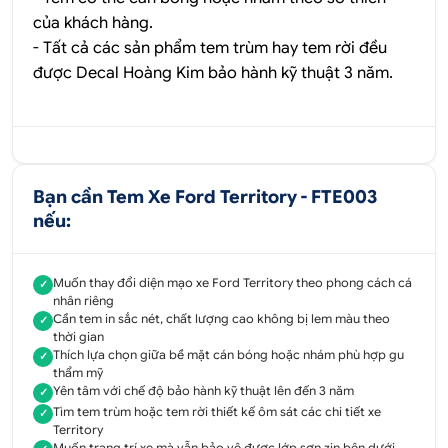
của khách hàng.
- Tất cả các sản phẩm tem trùm hay tem rời đều
được
Decal Hoàng Kim
bảo hành kỹ thuật 3 năm.
Bạn cần Tem Xe Ford Territory - FTE003
nếu:
Muốn thay đổi diện mạo xe Ford Territory theo phong cách cá
✓
nhân riêng
Cần tem in sắc nét, chất lượng cao không bị lem màu theo
✓
thời gian
Thích lựa chọn giữa bề mặt cán bóng hoặc nhám phù hợp gu
✓
thẩm mỹ
Yên tâm với chế độ bảo hành kỹ thuật lên đến 3 năm
✓
Tìm tem trùm hoặc tem rời thiết kế ôm sát các chi tiết xe
✓
Territory
Muốn trang trí xe mà vẫn bảo vệ được lớp sơn zin bên dưới