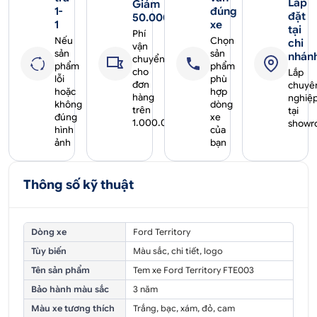
Lắp
Giảm
1-
đúng
đặt
50.000₫
1
xe
tại
Phí
Nếu
Chọn
chi
vận
sản
sản
nhán
chuyển
phẩm
phẩm
cho
Lắp
lỗi
phù
đơn
chuyê
hoặc
hợp
hàng
nghiệ
không
dòng
trên
tại
đúng
xe
1.000.000₫
showr
hình
của
ảnh
bạn
Thông số kỹ thuật
Dòng xe
Ford Territory
Tùy biến
Màu sắc, chi tiết, logo
Tên sản phẩm
Tem xe Ford Territory FTE003
Bảo hành màu sắc
3 năm
Màu xe tương thích
Trắng, bạc, xám, đỏ, cam