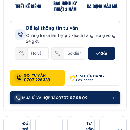
BẢO HÀNH KỸ
THIẾT KẾ RIÊNG
ĐA DẠNG MẪU MÃ
THUẬT 3 NĂM
Để lại thông tin tư vấn
Chúng tôi sẽ liên hệ quý khách hàng trong vòng
24 giờ.
Gửi
GỌI TƯ VẤN
XEM CỬA HÀNG
0707 228338
4 chi nhánh
0707 07 08 09
MUA SỈ VÀ HỢP TÁC
Đổi
Tư
trả
vấn