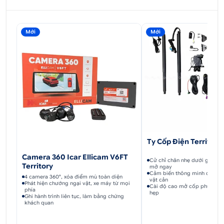
Mới
Mới
Ty Cốp Điện Territory
Camera 360 Icar Ellicam V6FT
Cử chỉ chân nhẹ dưới gầm, c
Territory
mở ngay
Cảm biến thông minh dừng, đ
4 camera 360°, xóa điểm mù toàn diện
vật cản
Phát hiện chướng ngại vật, xe máy từ mọi
Cài độ cao mở cốp phù hợp 
phía
hẹp
Ghi hành trình liên tục, làm bằng chứng
khách quan