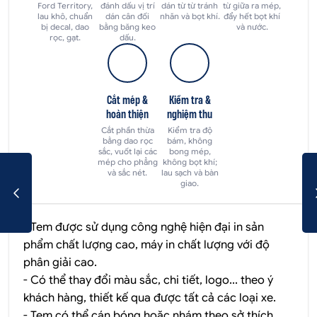
Ford Territory,
đánh dấu vị trí
dán từ từ tránh
từ giữa ra mép,
lau khô, chuẩn
dán cân đối
nhăn và bọt khí.
đẩy hết bọt khí
bị decal, dao
bằng băng keo
và nước.
rọc, gạt.
dấu.
Cắt mép &
Kiểm tra &
hoàn thiện
nghiệm thu
Cắt phần thừa
Kiểm tra độ
bằng dao rọc
bám, không
sắc, vuốt lại các
bong mép,
mép cho phẳng
không bọt khí;
và sắc nét.
lau sạch và bàn
giao.
- Tem được sử dụng công nghệ hiện đại in sản
phẩm chất lượng cao, máy in chất lượng với độ
phân giải cao.
- Có thể thay đổi màu sắc, chi tiết, logo... theo ý
khách hàng, thiết kế qua được tất cả các loại xe.
- Tem có thể cán bóng hoặc nhám theo sở thích