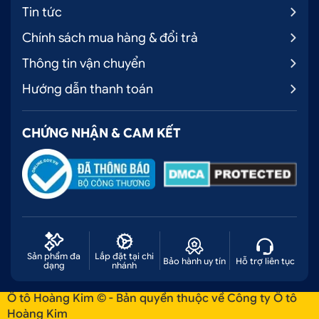
Tin tức
Chính sách mua hàng & đổi trả
Thông tin vận chuyển
Hướng dẫn thanh toán
CHỨNG NHẬN & CAM KẾT
Sản phẩm đa
Lắp đặt tại chi
Bảo hành uy tín
Hỗ trợ liên tục
dạng
nhánh
Ô tô Hoàng Kim © - Bản quyền thuộc về Công ty Ô tô
Hoàng Kim