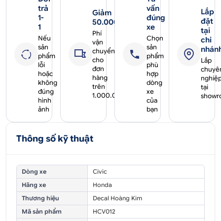
trả
vấn
Lắp
Giảm
1-
đúng
đặt
50.000₫
1
xe
tại
Phí
Nếu
Chọn
chi
vận
sản
sản
nhán
chuyển
phẩm
phẩm
cho
Lắp
lỗi
phù
đơn
chuyê
hoặc
hợp
hàng
nghiệ
không
dòng
trên
tại
đúng
xe
1.000.000₫
showr
hình
của
ảnh
bạn
Thông số kỹ thuật
Dòng xe
Civic
Hãng xe
Honda
Thương hiệu
Decal Hoàng Kim
Mã sản phẩm
HCV012