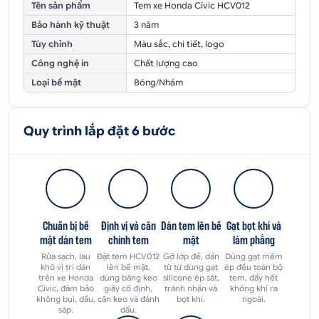
Tên sản phẩm
Tem xe Honda Civic HCV012
Bảo hành kỹ thuật
3 năm
Tùy chỉnh
Màu sắc, chi tiết, logo
Công nghệ in
Chất lượng cao
Loại bề mặt
Bóng/Nhám
Quy trình lắp đặt 6 bước
Chuẩn bị bề
Định vị và căn
Dán tem lên bề
Gạt bọt khí và
mặt dán tem
chỉnh tem
mặt
làm phẳng
Rửa sạch, lau
Đặt tem HCV012
Gỡ lớp đế, dán
Dùng gạt mềm
khô vị trí dán
lên bề mặt,
từ từ dùng gạt
ép đều toàn bộ
trên xe Honda
dùng băng keo
silicone ép sát,
tem, đẩy hết
Civic, đảm bảo
giấy cố định,
tránh nhăn và
không khí ra
không bụi, dầu,
căn keo và đánh
bọt khí.
ngoài.
sáp.
dấu.