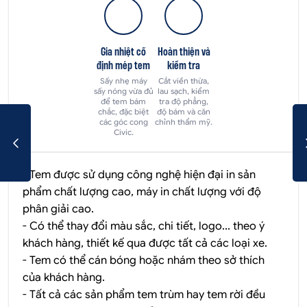
Gia nhiệt cố
Hoàn thiện và
định mép tem
kiểm tra
Sấy nhẹ máy
Cắt viền thừa,
sấy nóng vừa đủ
lau sạch, kiểm
để tem bám
tra độ phẳng,
chắc, đặc biệt
độ bám và căn
các góc cong
chỉnh thẩm mỹ.
Civic.
- Tem được sử dụng công nghệ hiện đại in sản
phẩm chất lượng cao, máy in chất lượng với độ
phân giải cao.
- Có thể thay đổi màu sắc, chi tiết, logo... theo ý
khách hàng, thiết kế qua được tất cả các loại xe.
- Tem có thể cán bóng hoặc nhám theo sở thích
của khách hàng.
- Tất cả các sản phẩm tem trùm hay tem rời đều