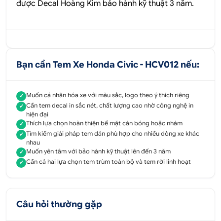
được
Decal Hoàng Kim
bảo hành kỹ thuật 3 năm.
Bạn cần Tem Xe Honda Civic - HCV012 nếu:
Muốn cá nhân hóa xe với màu sắc, logo theo ý thích riêng
✓
Cần tem decal in sắc nét, chất lượng cao nhờ công nghệ in
✓
hiện đại
Thích lựa chọn hoàn thiện bề mặt cán bóng hoặc nhám
✓
Tìm kiếm giải pháp tem dán phù hợp cho nhiều dòng xe khác
✓
nhau
Muốn yên tâm với bảo hành kỹ thuật lên đến 3 năm
✓
Cần cả hai lựa chọn tem trùm toàn bộ và tem rời linh hoạt
✓
Câu hỏi thường gặp