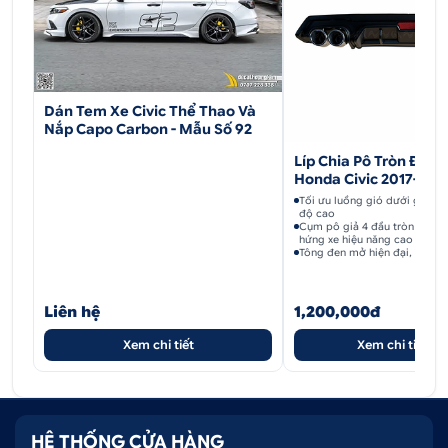
Dán Tem Xe Civic Thể Thao Và
Nắp Capo Carbon - Mẫu Số 92
Líp Chia Pô Tròn Đen
Honda Civic 2017-202
Tối ưu luồng gió dưới gầm x
độ cao
Cụm pô giả 4 đầu tròn đối x
hứng xe hiệu năng cao
Tông đen mở hiện đại, hợp n
Liên hệ
1,200,000đ
Xem chi tiết
Xem chi tiết
HỆ THỐNG CỬA HÀNG