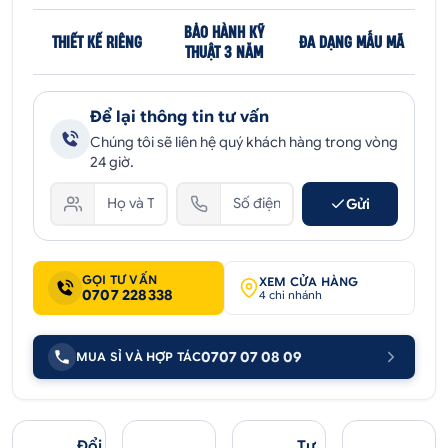
BẢO HÀNH KỸ
THIẾT KẾ RIÊNG
ĐA DẠNG MẪU MÃ
THUẬT 3 NĂM
Để lại thông tin tư vấn
Chúng tôi sẽ liên hệ quý khách hàng trong vòng
24 giờ.
Gửi
GỌI TƯ VẤN
XEM CỬA HÀNG
0707 228338
4 chi nhánh
0707 07 08 09
MUA SỈ VÀ HỢP TÁC
Đổi
Tư